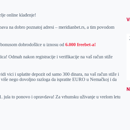
elje online klađenje!
V
abava na dobro poznatoj adresi – meridianbet.rs, a tim povodom
im bonusom dobrodošlice u iznosu od
6.000 freebet-a!
ica! Odmah nakon registracije i verifikacije na vaš račun stiže
!
idi vici i uplatite depozit od samo 300 dinara, na vaš račun stiže i
 više nego dovoljno razloga da ispratite EURO u Nemačkoj i da
N
. jula to ponovo i opravdava! Za vrhunsku uživanje u vrelom letu