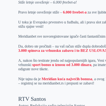
Stiže letnje osveženje – 6.000 freebet-a!
e
I
s
a
r
n
A
i
Pravo letnje osveženje stiže –
6.000 freebet-a
za sve ljubit
p
l
U toku je Evropsko prvenstvo u fudbalu, ali i prava slot z
p
stižu sjajne vesti!
Meridianbet sve novoregistrovane igrače časti fantastičn
Da, dobro ste pročitali – na vaš račun stiže dupla dobrodošl
3.000 spinova za vrhunsku zabavu i to BEZ USLOVA
A, nakon što testirate jendu od najpopularnijih igara, Veni v
vrhunski
sport bonus u iznosu od 3.000 dinara
,
pa imate
odigrate nove tikete.
Nije tajna da je
Meridian kuća najvećih bonusa
,
a ovog 1
– registruj se na meridianbet.rs i prepusti se zabavi!
RTV Santos
Autor: Redakcija radio televizije Santos