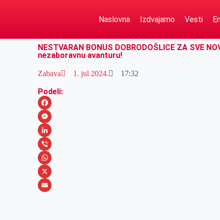
Naslovna
Izdvajamo
Vesti
Em
NESTVARAN BONUS DOBRODOŠLICE ZA SVE NOVAJLIJ
nezaboravnu avanturu!
Zabava
1. jul 2024.
17:32
Podeli:
F
a
M
c
e
L
e
s
i
V
b
s
n
i
W
o
e
k
b
h
X
o
n
e
e
a
E
k
g
d
r
t
m