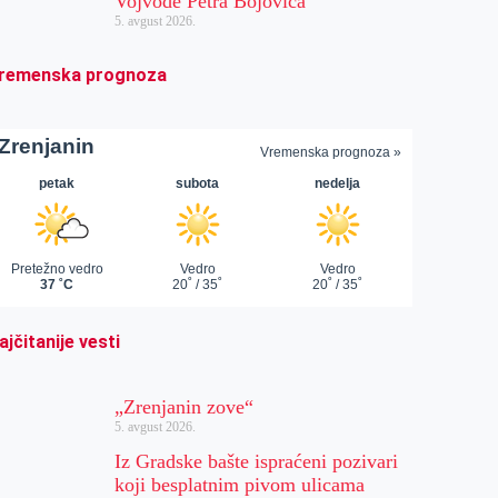
Vojvode Petra Bojovića
5. avgust 2026.
remenska prognoza
ajčitanije vesti
„Zrenjanin zove“
5. avgust 2026.
Iz Gradske bašte ispraćeni pozivari
koji besplatnim pivom ulicama