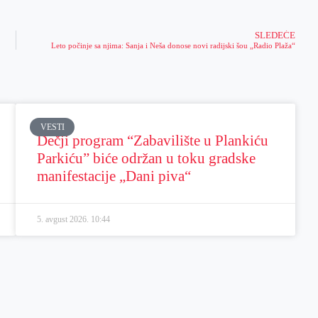
SLEDEĆE
Leto počinje sa njima: Sanja i Neša donose novi radijski šou „Radio Plaža“
VESTI
Dečji program “Zabavilište u Plankiću
Parkiću” biće održan u toku gradske
manifestacije „Dani piva“
5. avgust 2026.
10:44