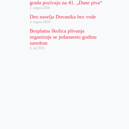
grada pozivaju na 41. „Dane piva“
5. avgust 2026.
Deo naselja Duvanika bez vode
4. avgust 2026.
Besplatna školica plivanja
organizuje se jedanaestu godinu
zaredom
8. jul 2026.