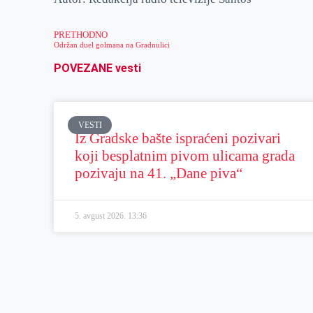
PRETHODNO
Održan duel golmana na Gradnulici
POVEZANE vesti
VESTI
Iz Gradske bašte ispraćeni pozivari
koji besplatnim pivom ulicama grada
pozivaju na 41. „Dane piva“
5. avgust 2026.
13:36