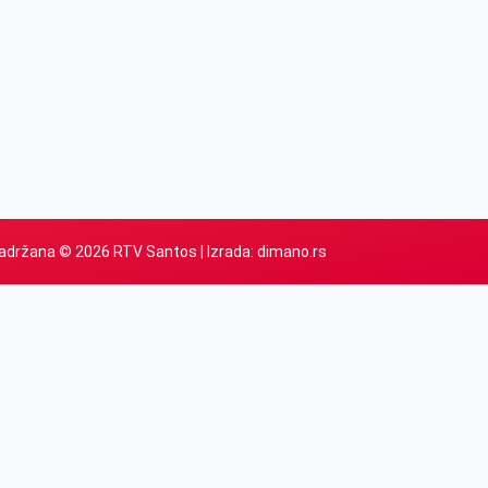
adržana © 2026 RTV Santos | Izrada:
dimano.rs