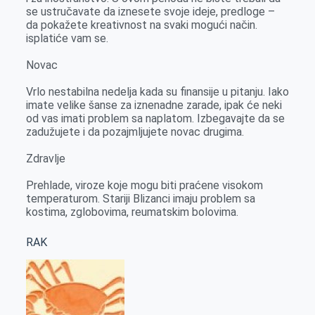
se ustručavate da iznesete svoje ideje, predloge –
da pokažete kreativnost na svaki mogući način.
isplatiće vam se.
Novac
Vrlo nestabilna nedelja kada su finansije u pitanju. Iako
imate velike šanse za iznenadne zarade, ipak će neki
od vas imati problem sa naplatom. Izbegavajte da se
zadužujete i da pozajmljujete novac drugima.
Zdravlje
Prehlade, viroze koje mogu biti praćene visokom
temperaturom. Stariji Blizanci imaju problem sa
kostima, zglobovima, reumatskim bolovima.
RAK