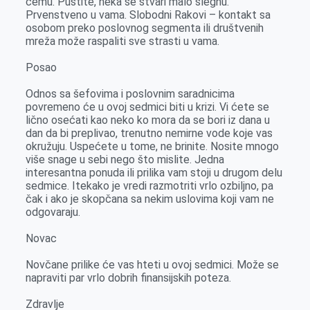
čemu. Pustite, neka se stvari malo slegnu.
Prvenstveno u vama. Slobodni Rakovi – kontakt sa
osobom preko poslovnog segmenta ili društvenih
mreža može raspaliti sve strasti u vama.
Posao
Odnos sa šefovima i poslovnim saradnicima
povremeno će u ovoj sedmici biti u krizi. Vi ćete se
lično osećati kao neko ko mora da se bori iz dana u
dan da bi preplivao, trenutno nemirne vode koje vas
okružuju. Uspećete u tome, ne brinite. Nosite mnogo
više snage u sebi nego što mislite. Jedna
interesantna ponuda ili prilika vam stoji u drugom delu
sedmice. Itekako je vredi razmotriti vrlo ozbiljno, pa
čak i ako je skopčana sa nekim uslovima koji vam ne
odgovaraju.
Novac
Novčane prilike će vas hteti u ovoj sedmici. Može se
napraviti par vrlo dobrih finansijskih poteza.
Zdravlje