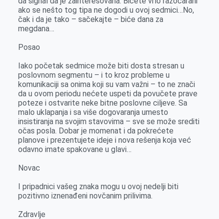
da signal da je zainteresovana. Bićete vrlo razočarani
ako se nešto tog tipa ne dogodi u ovoj sedmici…No,
čak i da je tako – sačekajte – biće dana za
megdana…
Posao
Iako početak sedmice može biti dosta stresan u
poslovnom segmentu – i to kroz probleme u
komunikaciji sa onima koji su vam važni – to ne znači
da u ovom periodu nećete uspeti da povučete prave
poteze i ostvarite neke bitne poslovne ciljeve. Sa
malo uklapanja i sa više dogovaranja umesto
insistiranja na svojim stavovima – sve se može srediti
očas posla. Dobar je momenat i da pokrećete
planove i prezentujete ideje i nova rešenja koja već
odavno imate spakovane u glavi…
Novac
I pripadnici vašeg znaka mogu u ovoj nedelji biti
pozitivno iznenađeni novčanim prilivima.
Zdravlje