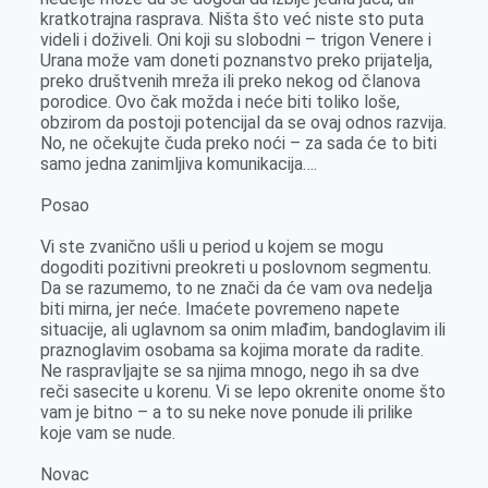
kratkotrajna rasprava. Ništa što već niste sto puta
videli i doživeli. Oni koji su slobodni – trigon Venere i
Urana može vam doneti poznanstvo preko prijatelja,
preko društvenih mreža ili preko nekog od članova
porodice. Ovo čak možda i neće biti toliko loše,
obzirom da postoji potencijal da se ovaj odnos razvija.
No, ne očekujte čuda preko noći – za sada će to biti
samo jedna zanimljiva komunikacija….
Posao
Vi ste zvanično ušli u period u kojem se mogu
dogoditi pozitivni preokreti u poslovnom segmentu.
Da se razumemo, to ne znači da će vam ova nedelja
biti mirna, jer neće. Imaćete povremeno napete
situacije, ali uglavnom sa onim mlađim, bandoglavim ili
praznoglavim osobama sa kojima morate da radite.
Ne raspravljajte se sa njima mnogo, nego ih sa dve
reči sasecite u korenu. Vi se lepo okrenite onome što
vam je bitno – a to su neke nove ponude ili prilike
koje vam se nude.
Novac