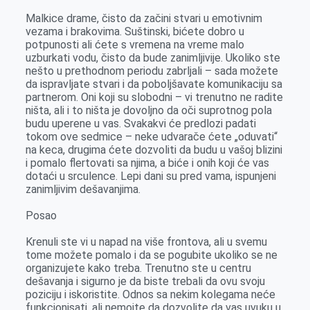
Malkice drame, čisto da začini stvari u emotivnim
vezama i brakovima. Suštinski, bićete dobro u
potpunosti ali ćete s vremena na vreme malo
uzburkati vodu, čisto da bude zanimljivije. Ukoliko ste
nešto u prethodnom periodu zabrljali – sada možete
da ispravljate stvari i da poboljšavate komunikaciju sa
partnerom. Oni koji su slobodni – vi trenutno ne radite
ništa, ali i to ništa je dovoljno da oči suprotnog pola
budu uperene u vas. Svakakvi će predlozi padati
tokom ove sedmice – neke udvarače ćete „oduvati“
na keca, drugima ćete dozvoliti da budu u vašoj blizini
i pomalo flertovati sa njima, a biće i onih koji će vas
dotaći u srculence. Lepi dani su pred vama, ispunjeni
zanimljivim dešavanjima.
Posao
Krenuli ste vi u napad na više frontova, ali u svemu
tome možete pomalo i da se pogubite ukoliko se ne
organizujete kako treba. Trenutno ste u centru
dešavanja i sigurno je da biste trebali da ovu svoju
poziciju i iskoristite. Odnos sa nekim kolegama neće
funkcionisati, ali nemojte da dozvolite da vas uvuku u