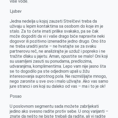
više vode.
Ljubav
Jedna nedelja u kojoj zauzeti Strelčevi treba da
uživaju u lepim kontaktima sa osobom do koje im je
stalo. Za to ćete imati prilike svakako, pa se čak
može dogoditi da vi i vaše drago biće napravite neki
dogovor ili pozitivno iznenadite jedno drugo. Ono što
ne treba uraditi jeste – ne hvatajte se za svaku
partnerovu reč, ne analizirajte je uzduž i popreko i ne
tražite dlaku u jajetu. Aman, opustite se malo! Oni koji
su usamljeni zasuti su ponudama, predlozima,
udvaranjima, komplimentima. Lepo vam nije jasno šta
se to dogodilo pa ste odjednom upali u žižu
interesovanja suprotnog pola. Ne razmišljajte mnogo,
nego zaronite u sve ovo i malo uživajte. Ako vas samo
jure stranci i oni koji su daleko od vas – ma i to je ok!
Posao
U poslovnom segmentu sada možete zabrljekati
jedino ako svesno radite protiv sebe. U onoj varijanti –
znate da nešto ne biste trebali da radite, ali vi radite