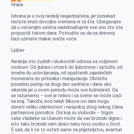
Hrana
Ishrana je u ovoj nedelji neujednačena, jer ponekad
nećete imati dovoljno vremena ni za šta. Izbegavajte
da u večernjim satima nadoknađujete sve ono što ste
propustili tokom dana. Potrudite se da na dnevnoj
bazi uzimate makar sveže voće.
Ljubav
Nedelja vrlo čudnih i skokovitih odnosa sa voljenom
osobom. Od ljubavi i strasti do ljubomore i optužbi, od
smeha do uslovljavanja, od opuštenih zajedničkih
momenata do pritisaka i manipulacije. Obratite
posebnu pažnju na drugi deo sedmice i dane oko
vikenda jer u ovom periodu može sve kulminirati. Da
se razumemo – sve je rešivo i sa svime se može izaći
na kraj. Takođe, kod nekih Bikova ovi dani mogu
doneti veliku zabrinutost i nespokoj zbog nekog člana
partnerove porodice. Oni koji su slobodni – trigon
vaše vladarke sa Uranom može da vas brzinski digne i
isto tako brzinski vam ubaci neku novu osobu u život.
E sad, da li će to ostati samo na prijateljstvu, avanturi