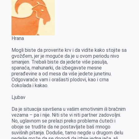
Hrana
Mogli biste da proverite krv i da vidite kako stojite sa
gvožđem, jer je moguće da je u ovom periodu nivo
smanjen. Trebali biste da jedete više pasulja,
spanaća, mahunarki, da izbegavate mesne
prerađevine a od mesa da više jedete junetinu.
Odgovaraće vam i orašasti plodovi, kao i crna
čokolada i kakao.
Ljubav
Da je situacija savršena u vašim emotivnim ili bračnim
vezama – pa i nije. Niti ste vi niti partner zadovoljni.
No, uglavnom se prelazi preko problema ćuteći i
oboje se trudite da ne postavljate baš mnogo
suvišnih pitanja. Doduše, tamo negde u drugom delu
nedelje može da se dogodi da izbije jedna jača, ali