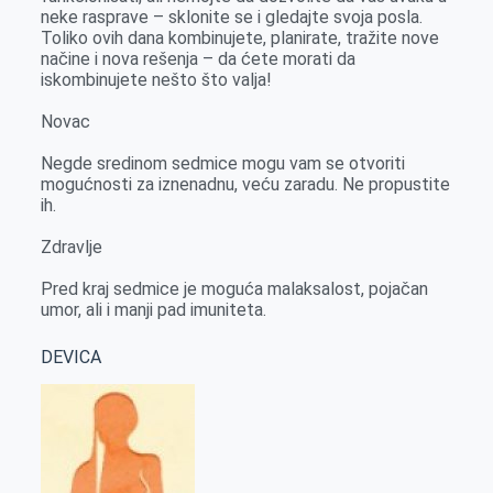
neke rasprave – sklonite se i gledajte svoja posla.
Toliko ovih dana kombinujete, planirate, tražite nove
načine i nova rešenja – da ćete morati da
iskombinujete nešto što valja!
Novac
Negde sredinom sedmice mogu vam se otvoriti
mogućnosti za iznenadnu, veću zaradu. Ne propustite
ih.
Zdravlje
Pred kraj sedmice je moguća malaksalost, pojačan
umor, ali i manji pad imuniteta.
DEVICA