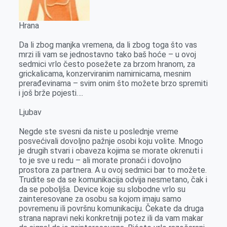
Hrana
Da li zbog manjka vremena, da li zbog toga što vas
mrzi ili vam se jednostavno tako baš hoće – u ovoj
sedmici vrlo često posežete za brzom hranom, za
grickalicama, konzerviranim namirnicama, mesnim
prerađevinama – svim onim što možete brzo spremiti
i još brže pojesti….
Ljubav
Negde ste svesni da niste u poslednje vreme
posvećivali dovoljno pažnje osobi koju volite. Mnogo
je drugih stvari i obaveza kojima se morate okrenuti i
to je sve u redu – ali morate pronaći i dovoljno
prostora za partnera. A u ovoj sedmici bar to možete.
Trudite se da se komunikacija odvija nesmetano, čak i
da se poboljša. Device koje su slobodne vrlo su
zainteresovane za osobu sa kojom imaju samo
povremenu ili površnu komunikaciju. Čekate da druga
strana napravi neki konkretniji potez ili da vam makar