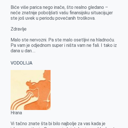
Biće više parica nego inače, što realno gledano –
neće znatnije poboljšati vašu finansijsku situaciju,jer
ste još uvek u periodu povećanih troškova.
Zdravlje
Malo ste nervozni. Pa ste malo osetljivi na hladnoću.
Pa vam je odjednom super i ništa vam ne fali. I tako iz
dana u dan….
VODOLIJA
Hrana
Vi tačno znate šta bi bilo najbolje za vas kada je