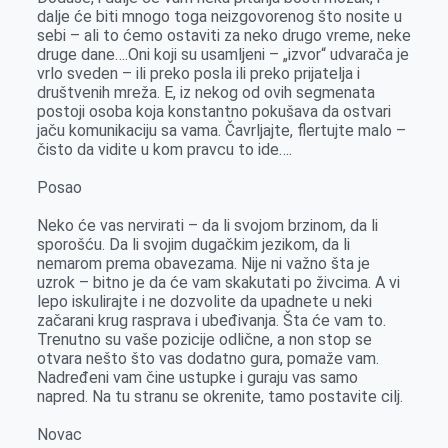
dalje će biti mnogo toga neizgovorenog što nosite u
sebi – ali to ćemo ostaviti za neko drugo vreme, neke
druge dane….Oni koji su usamljeni – „izvor“ udvarača je
vrlo sveden – ili preko posla ili preko prijatelja i
društvenih mreža. E, iz nekog od ovih segmenata
postoji osoba koja konstantno pokušava da ostvari
jaču komunikaciju sa vama. Čavrljajte, flertujte malo –
čisto da vidite u kom pravcu to ide….
Posao
Neko će vas nervirati – da li svojom brzinom, da li
sporošću. Da li svojim dugačkim jezikom, da li
nemarom prema obavezama. Nije ni važno šta je
uzrok – bitno je da će vam skakutati po živcima. A vi
lepo iskulirajte i ne dozvolite da upadnete u neki
začarani krug rasprava i ubeđivanja. Šta će vam to.
Trenutno su vaše pozicije odlične, a non stop se
otvara nešto što vas dodatno gura, pomaže vam.
Nadređeni vam čine ustupke i guraju vas samo
napred. Na tu stranu se okrenite, tamo postavite cilj.
Novac