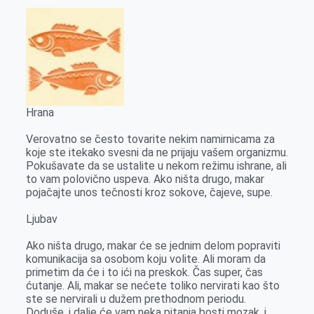
Hrana
Verovatno se često tovarite nekim namirnicama za
koje ste itekako svesni da ne prijaju vašem organizmu.
Pokušavate da se ustalite u nekom režimu ishrane, ali
to vam polovično uspeva. Ako ništa drugo, makar
pojačajte unos tečnosti kroz sokove, čajeve, supe.
Ljubav
Ako ništa drugo, makar će se jednim delom popraviti
komunikacija sa osobom koju volite. Ali moram da
primetim da će i to ići na preskok. Čas super, čas
ćutanje. Ali, makar se nećete toliko nervirati kao što
ste se nervirali u dužem prethodnom periodu.
Doduše, i dalje će vam neka pitanja bosti mozak, i