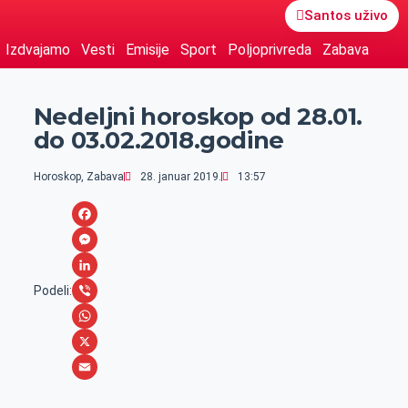
Santos uživo
Izdvajamo
Vesti
Emisije
Sport
Poljoprivreda
Zabava
Nedeljni horoskop od 28.01.
do 03.02.2018.godine
Horoskop
,
Zabava
28. januar 2019.
13:57
F
a
M
c
e
L
Podeli:
e
s
i
V
b
s
n
i
W
o
e
k
b
h
X
o
n
e
e
a
E