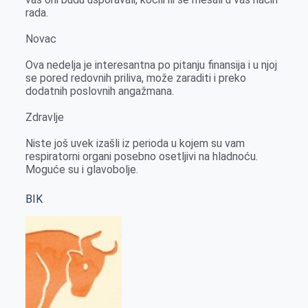
rada.
Novac
Ova nedelja je interesantna po pitanju finansija i u njoj
se pored redovnih priliva, može zaraditi i preko
dodatnih poslovnih angažmana.
Zdravlje
Niste još uvek izašli iz perioda u kojem su vam
respiratorni organi posebno osetljivi na hladnoću.
Moguće su i glavobolje.
BIK