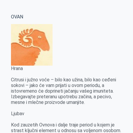
k
g
d
r
t
m
e
I
s
a
OVAN
r
n
A
i
p
l
p
Hrana
Citrusi i južno voće – bilo kao užina, bilo kao ceđeni
sokovi – jako će vam prijati u ovom periodu, a
istovremeno će doprineti jačanju vašeg imuniteta.
Izbegavajte preteranu upotrebu začina, a pecivo,
mesne i mlečne proizvode umanjite.
Ljubav
Kod zauzetih Ovnova i dalje traje period u kojem je
strast ključni element u odnosu sa voljenom osobom.