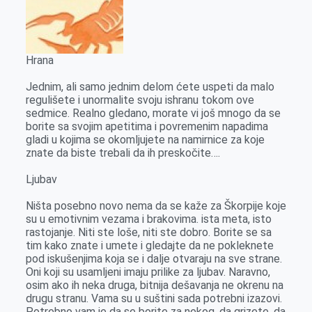
Hrana
Jednim, ali samo jednim delom ćete uspeti da malo
regulišete i unormalite svoju ishranu tokom ove
sedmice. Realno gledano, morate vi još mnogo da se
borite sa svojim apetitima i povremenim napadima
gladi u kojima se okomljujete na namirnice za koje
znate da biste trebali da ih preskočite….
Ljubav
Ništa posebno novo nema da se kaže za Škorpije koje
su u emotivnim vezama i brakovima. ista meta, isto
rastojanje. Niti ste loše, niti ste dobro. Borite se sa
tim kako znate i umete i gledajte da ne pokleknete
pod iskušenjima koja se i dalje otvaraju na sve strane.
Oni koji su usamljeni imaju prilike za ljubav. Naravno,
osim ako ih neka druga, bitnija dešavanja ne okrenu na
drugu stranu. Vama su u suštini sada potrebni izazovi.
Potrebno vam je da se borite za nekog, da grizete, da