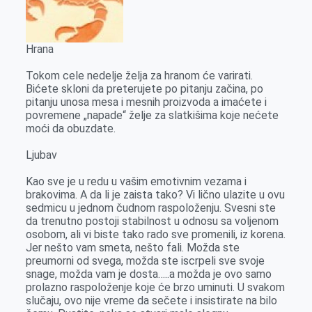
Hrana
Tokom cele nedelje želja za hranom će varirati.
Bićete skloni da preterujete po pitanju začina, po
pitanju unosa mesa i mesnih proizvoda a imaćete i
povremene „napade“ želje za slatkišima koje nećete
moći da obuzdate.
Ljubav
Kao sve je u redu u vašim emotivnim vezama i
brakovima. A da li je zaista tako? Vi lično ulazite u ovu
sedmicu u jednom čudnom raspoloženju. Svesni ste
da trenutno postoji stabilnost u odnosu sa voljenom
osobom, ali vi biste tako rado sve promenili, iz korena.
Jer nešto vam smeta, nešto fali. Možda ste
preumorni od svega, možda ste iscrpeli sve svoje
snage, možda vam je dosta…..a možda je ovo samo
prolazno raspoloženje koje će brzo uminuti. U svakom
slučaju, ovo nije vreme da sečete i insistirate na bilo