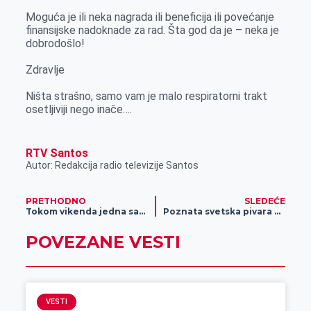
Moguća je ili neka nagrada ili beneficija ili povećanje
finansijske nadoknade za rad. Šta god da je – neka je
dobrodošlo!
Zdravlje
Ništa strašno, samo vam je malo respiratorni trakt
osetljiviji nego inače….
RTV Santos
Autor: Redakcija radio televizije Santos
PRETHODNO
SLEDEĆE
Tokom vikenda jedna saobraćajna nezgoda
Poznata svetska pivara proizvodiće Zrenjaninsko pivo, građani imaju mogućnost izbora
POVEZANE VESTI
VESTI