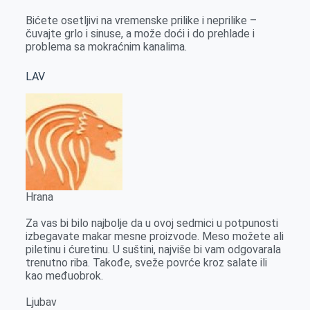
Bićete osetljivi na vremenske prilike i neprilike –
čuvajte grlo i sinuse, a može doći i do prehlade i
problema sa mokraćnim kanalima.
LAV
Hrana
Za vas bi bilo najbolje da u ovoj sedmici u potpunosti
izbegavate makar mesne proizvode. Meso možete ali
piletinu i ćuretinu. U suštini, najviše bi vam odgovarala
trenutno riba. Takođe, sveže povrće kroz salate ili
kao međuobrok.
Ljubav