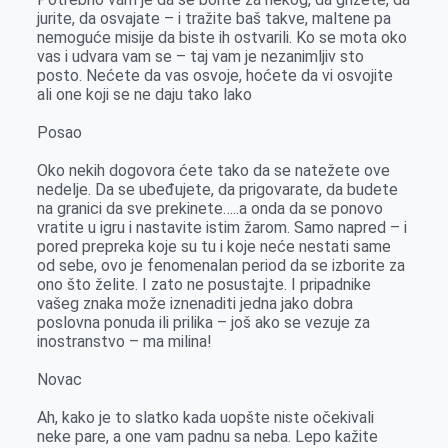
jurite, da osvajate – i tražite baš takve, maltene pa
nemoguće misije da biste ih ostvarili. Ko se mota oko
vas i udvara vam se – taj vam je nezanimljiv sto
posto. Nećete da vas osvoje, hoćete da vi osvojite
ali one koji se ne daju tako lako
Posao
Oko nekih dogovora ćete tako da se natežete ove
nedelje. Da se ubeđujete, da prigovarate, da budete
na granici da sve prekinete…..a onda da se ponovo
vratite u igru i nastavite istim žarom. Samo napred – i
pored prepreka koje su tu i koje neće nestati same
od sebe, ovo je fenomenalan period da se izborite za
ono što želite. I zato ne posustajte. I pripadnike
vašeg znaka može iznenaditi jedna jako dobra
poslovna ponuda ili prilika – još ako se vezuje za
inostranstvo – ma milina!
Novac
Ah, kako je to slatko kada uopšte niste očekivali
neke pare, a one vam padnu sa neba. Lepo kažite