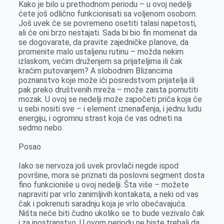
Kako je bilo u prethodnom periodu – u ovoj nedelji
ćete još odlično funkcionisati sa voljenom osobom.
Još uvek će se povremeno osetiti talasi napetosti,
ali će oni brzo nestajati. Sada bi bio fin momenat da
se dogovarate, da pravite zajedničke planove, da
promenite malo ustaljenu rutinu – možda nekim
izlaskom, većim druženjem sa prijateljima ili čak
kraćim putovanjem? A slobodnim Blizancima
poznanstvo koje može ići posredstvom prijatelja ili
pak preko društvenih mreža – može zaista pomutiti
mozak. U ovoj se nedelji može započeti priča koja će
u sebi nositi sve – i element iznenađenja, i jednu ludu
energiju, i ogromnu strast koja će vas odneti na
sedmo nebo.
Posao
Iako se nervoza još uvek provlači negde ispod
površine, mora se priznati da poslovni segment dosta
fino funkcioniše u ovoj nedelji. Šta više – možete
napraviti par vrlo zanimljivih kontakata, a neki od vas
čak i pokrenuti saradnju koja je vrlo obećavajuća.
Ništa neće biti čudno ukoliko se to bude vezivalo čak
i za inostranstvo. U ovom periodu ne biste trebali da