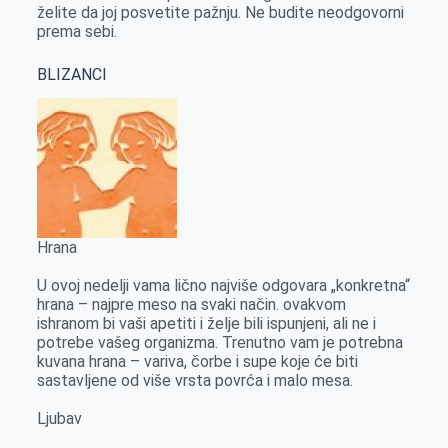
želite da joj posvetite pažnju. Ne budite neodgovorni
prema sebi.
BLIZANCI
Hrana
U ovoj nedelji vama lično najviše odgovara „konkretna“
hrana – najpre meso na svaki način. ovakvom
ishranom bi vaši apetiti i želje bili ispunjeni, ali ne i
potrebe vašeg organizma. Trenutno vam je potrebna
kuvana hrana – variva, čorbe i supe koje će biti
sastavljene od više vrsta povrća i malo mesa.
Ljubav