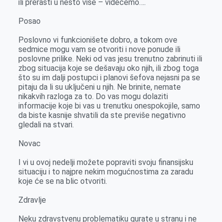
ili prerasti u nešto više – videćemo….
Posao
Poslovno vi funkcionišete dobro, a tokom ove
sedmice mogu vam se otvoriti i nove ponude ili
poslovne prilike. Neki od vas jesu trenutno zabrinuti ili
zbog situacija koje se dešavaju oko njih, ili zbog toga
što su im dalji postupci i planovi šefova nejasni pa se
pitaju da li su uključeni u njih. Ne brinite, nemate
nikakvih razloga za to. Do vas mogu dolaziti
informacije koje bi vas u trenutku onespokojile, samo
da biste kasnije shvatili da ste previše negativno
gledali na stvari.
Novac
I vi u ovoj nedelji možete popraviti svoju finansijsku
situaciju i to najpre nekim mogućnostima za zaradu
koje će se na blic otvoriti.
Zdravlje
Neku zdravstvenu problematiku gurate u stranu i ne