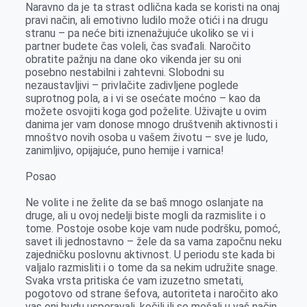
Naravno da je ta strast odlična kada se koristi na onaj
pravi način, ali emotivno ludilo može otići i na drugu
stranu – pa neće biti iznenažujuće ukoliko se vi i
partner budete čas voleli, čas svađali. Naročito
obratite pažnju na dane oko vikenda jer su oni
posebno nestabilni i zahtevni. Slobodni su
nezaustavljivi – privlačite zadivljene poglede
suprotnog pola, a i vi se osećate moćno – kao da
možete osvojiti koga god poželite. Uživajte u ovim
danima jer vam donose mnogo društvenih aktivnosti i
mnoštvo novih osoba u vašem životu – sve je ludo,
zanimljivo, opijajuće, puno hemije i varnica!
Posao
Ne volite i ne želite da se baš mnogo oslanjate na
druge, ali u ovoj nedelji biste mogli da razmislite i o
tome. Postoje osobe koje vam nude podršku, pomoć,
savet ili jednostavno – žele da sa vama započnu neku
zajedničku poslovnu aktivnost. U periodu ste kada bi
valjalo razmisliti i o tome da sa nekim udružite snage.
Svaka vrsta pritiska će vam izuzetno smetati,
pogotovo od strane šefova, autoriteta i naročito ako
vas oni budu usporavali, kočili ili se mešali u vaš način