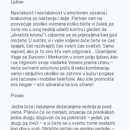
Ljubav
Nestalnost i nestabilnost u emotivnim vezama i
brakovima se nastavlja i dalje. Partner vam ne
posvećuje onoliko vremena koliko biste vi želeli, pa
ćete mu u ovoj nedelji udariti kontru i gledati da
„uhvatite krivinu“ i zabavite se sa prijateljima kad god
možete. U suštini, vi i vaše voljeno biće ćete se čas
spajati, čas razdvajati, čas voleti čas svađati. Samo
napred, ako je to ono što vam odgovara…..Usamljene
Vage sa Suncem i Merkurom u svom polju ljubavi, kao
i sa trigonom svoje vladarke Venere prema Uranu –
neće ostvariti emotivnu priču ili neku kombinaciju
samo i isključivo ukoliko se zatvore u kuću i pogase
sve računare i mobilne telefone. Ako iole promolite
nos negde – eto udvarača na sve strane!
Posao
Jedna brza i ispunjena dešavanjima nedelja je pred
vama. Planovi će se menjati, situacije će preskakati
jedna drugu, dogovori će se pokretati – jedan, pa
drugi, pa treći – a vi ćete se u svemu tome snalaziti
kao riba u vodi. Obratite pažnju na sredinu nedelje –