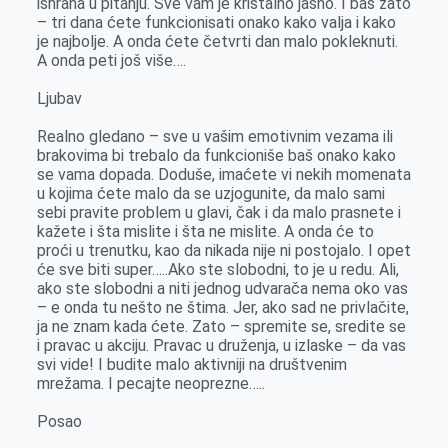
ishrana u pitanju. Sve vam je kristalno jasno. I baš zato
– tri dana ćete funkcionisati onako kako valja i kako
je najbolje. A onda ćete četvrti dan malo pokleknuti.
A onda peti još više….
Ljubav
Realno gledano – sve u vašim emotivnim vezama ili
brakovima bi trebalo da funkcioniše baš onako kako
se vama dopada. Doduše, imaćete vi nekih momenata
u kojima ćete malo da se uzjogunite, da malo sami
sebi pravite problem u glavi, čak i da malo prasnete i
kažete i šta mislite i šta ne mislite. A onda će to
proći u trenutku, kao da nikada nije ni postojalo. I opet
će sve biti super…..Ako ste slobodni, to je u redu. Ali,
ako ste slobodni a niti jednog udvarača nema oko vas
– e onda tu nešto ne štima. Jer, ako sad ne privlačite,
ja ne znam kada ćete. Zato – spremite se, sredite se
i pravac u akciju. Pravac u druženja, u izlaske – da vas
svi vide! I budite malo aktivniji na društvenim
mrežama. I pecajte neoprezne…..
Posao