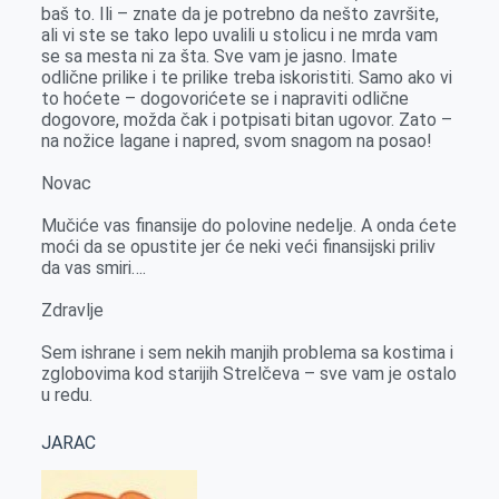
baš to. Ili – znate da je potrebno da nešto završite,
ali vi ste se tako lepo uvalili u stolicu i ne mrda vam
se sa mesta ni za šta. Sve vam je jasno. Imate
odlične prilike i te prilike treba iskoristiti. Samo ako vi
to hoćete – dogovorićete se i napraviti odlične
dogovore, možda čak i potpisati bitan ugovor. Zato –
na nožice lagane i napred, svom snagom na posao!
Novac
Mučiće vas finansije do polovine nedelje. A onda ćete
moći da se opustite jer će neki veći finansijski priliv
da vas smiri….
Zdravlje
Sem ishrane i sem nekih manjih problema sa kostima i
zglobovima kod starijih Strelčeva – sve vam je ostalo
u redu.
JARAC