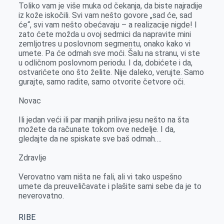
Toliko vam je više muka od čekanja, da biste najradije
iz kože iskočili. Svi vam nešto govore „sad će, sad
će“, svi vam nešto obećavaju – a realizacije nigde! I
zato ćete možda u ovoj sedmici da napravite mini
zemljotres u poslovnom segmentu, onako kako vi
umete. Pa će odmah sve moći. Šalu na stranu, vi ste
u odličnom poslovnom periodu. I da, dobićete i da,
ostvarićete ono što želite. Nije daleko, verujte. Samo
gurajte, samo radite, samo otvorite četvore oči.
Novac
Ili jedan veći ili par manjih priliva jesu nešto na šta
možete da računate tokom ove nedelje. I da,
gledajte da ne spiskate sve baš odmah….
Zdravlje
Verovatno vam ništa ne fali, ali vi tako uspešno
umete da preuveličavate i plašite sami sebe da je to
neverovatno.
RIBE