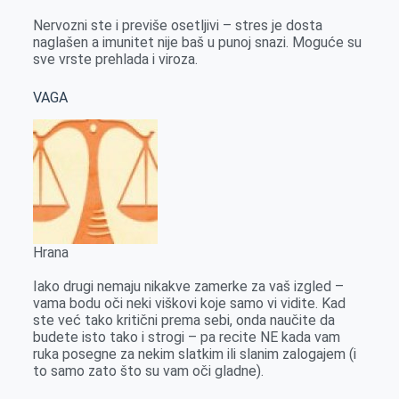
Nervozni ste i previše osetljivi – stres je dosta
naglašen a imunitet nije baš u punoj snazi. Moguće su
sve vrste prehlada i viroza.
VAGA
Hrana
Iako drugi nemaju nikakve zamerke za vaš izgled –
vama bodu oči neki viškovi koje samo vi vidite. Kad
ste već tako kritični prema sebi, onda naučite da
budete isto tako i strogi – pa recite NE kada vam
ruka posegne za nekim slatkim ili slanim zalogajem (i
to samo zato što su vam oči gladne).