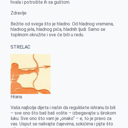
hvala i potrošite ih sa guštom.
Zdravlje
Bežite od svega što je hladno. Od hladnog vremena,
hladnog jela, hladnog pića, hladnih ljudi. Samo se
toplinom okružite i sve će biti u redu.
STRELAC
Hrana
Vaša najbolja dijeta i način da regulišete ishranu bi bili
– sve ono što baš baš volite – izbegavajte u širokom
luku. Sve ono što vam je „onako“ – e, to je pravo za
vas. Usput se nalivajte čajevima, sokićima i pijte što