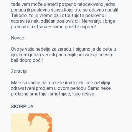
tada vam može uleteti potpuno neočekivano jedna
ponuda ili poslovna šansa kojoj ste se odavno nadali!
Takođe, to je vreme da i otputujete poslovno i
napravite neki odličan poslovni dil. Nerviranja i brige
potisnite u stranu – samo gurajte napred!
Novac
Ovo je vaša nedelja za zaradu. I sigurno je da ćete u
njoj imati jedan veći ili par manjih priliva koji će vam
baš dobro doći!
Zdravlje
Male su šanse da možete imati neki iole ozbiljniji
zdravstveni problem u ovom periodu. Samo neke
prolazne smetnje i smetnjice, lako rešive.
ŠKORPIJA