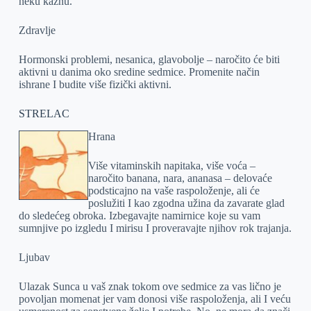
neku kaznu.
Zdravlje
Hormonski problemi, nesanica, glavobolje – naročito će biti
aktivni u danima oko sredine sedmice. Promenite način
ishrane I budite više fizički aktivni.
STRELAC
Hrana
Više vitaminskih napitaka, više voća –
naročito banana, nara, ananasa – delovaće
podsticajno na vaše raspoloženje, ali će
poslužiti I kao zgodna užina da zavarate glad
do sledećeg obroka. Izbegavajte namirnice koje su vam
sumnjive po izgledu I mirisu I proveravajte njihov rok trajanja.
Ljubav
Ulazak Sunca u vaš znak tokom ove sedmice za vas lično je
povoljan momenat jer vam donosi više raspoloženja, ali I veću