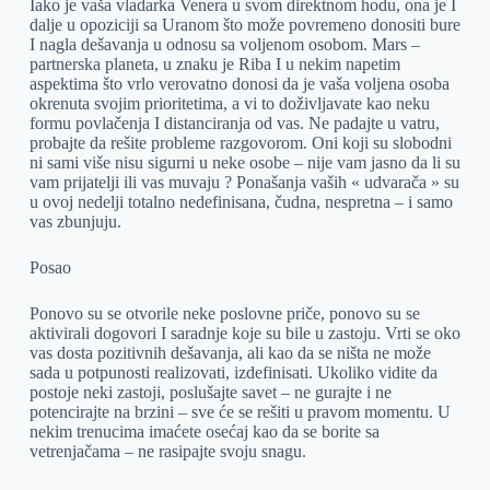
Iako je vaša vladarka Venera u svom direktnom hodu, ona je I
dalje u opoziciji sa Uranom što može povremeno donositi bure
I nagla dešavanja u odnosu sa voljenom osobom. Mars –
partnerska planeta, u znaku je Riba I u nekim napetim
aspektima što vrlo verovatno donosi da je vaša voljena osoba
okrenuta svojim prioritetima, a vi to doživljavate kao neku
formu povlačenja I distanciranja od vas. Ne padajte u vatru,
probajte da rešite probleme razgovorom. Oni koji su slobodni
ni sami više nisu sigurni u neke osobe – nije vam jasno da li su
vam prijatelji ili vas muvaju ? Ponašanja vaših « udvarača » su
u ovoj nedelji totalno nedefinisana, čudna, nespretna – i samo
vas zbunjuju.
Posao
Ponovo su se otvorile neke poslovne priče, ponovo su se
aktivirali dogovori I saradnje koje su bile u zastoju. Vrti se oko
vas dosta pozitivnih dešavanja, ali kao da se ništa ne može
sada u potpunosti realizovati, izdefinisati. Ukoliko vidite da
postoje neki zastoji, poslušajte savet – ne gurajte i ne
potencirajte na brzini – sve će se rešiti u pravom momentu. U
nekim trenucima imaćete osećaj kao da se borite sa
vetrenjačama – ne rasipajte svoju snagu.