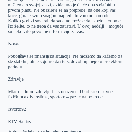
mišljenje o svojoj snazi, evidentno je da će ona sada biti u
prvom planu. Ne obazirete se na prepreke, na one koji vas
koče, gurate svom snagom napred i to vam odlično ide.
Koliko god vi smatrali da sada ne možete da uspete u onome
što želite, to ne treba da vas zaustavi. U ovoj nedelji – moguće
su neke vrlo povoljne informacije za vas.
Novac
Poboljšava se finansijska situacija. Ne možemo da kažemo da
ste stabilni, ali je sigurno da ste zadovoljniji nego u proteklom
periodu.
Zdravlje
Mlađi – dobro zdravlje I raspoloženje. Ukoliko se bavite
fizičkim aktivnostima, sportom – pazite na povrede.
Izvor:b92
RTV Santos
Autor: Redakcija radio televizije Santos