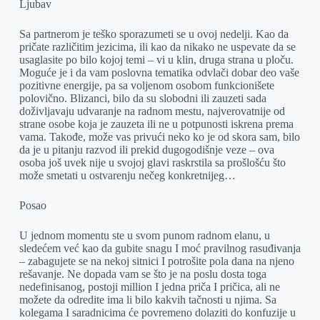
Ljubav
Sa partnerom je teško sporazumeti se u ovoj nedelji. Kao da
pričate različitim jezicima, ili kao da nikako ne uspevate da se
usaglasite po bilo kojoj temi – vi u klin, druga strana u ploču.
Moguće je i da vam poslovna tematika odvlači dobar deo vaše
pozitivne energije, pa sa voljenom osobom funkcionišete
polovično. Blizanci, bilo da su slobodni ili zauzeti sada
doživljavaju udvaranje na radnom mestu, najverovatnije od
strane osobe koja je zauzeta ili ne u potpunosti iskrena prema
vama. Takođe, može vas privući neko ko je od skora sam, bilo
da je u pitanju razvod ili prekid dugogodišnje veze – ova
osoba još uvek nije u svojoj glavi raskrstila sa prošlošću što
može smetati u ostvarenju nečeg konkretnijeg…
Posao
U jednom momentu ste u svom punom radnom elanu, u
sledećem već kao da gubite snagu I moć pravilnog rasuđivanja
– zabagujete se na nekoj sitnici I potrošite pola dana na njeno
rešavanje. Ne dopada vam se što je na poslu dosta toga
nedefinisanog, postoji million I jedna priča I pričica, ali ne
možete da odredite ima li bilo kakvih tačnosti u njima. Sa
kolegama I saradnicima će povremeno dolaziti do konfuzije u