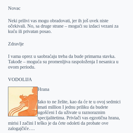
Novac
Neki prilivi vas mogu obradovati, jer ih još uvek niste
očekivali. No, sa druge strane – mogući su izdaci vezani za
kuću ili privatan posao.
Zdravlje
I vama oprez u saobraćaju treba da bude primarna stavka.
Takođe – moguća su promenljiva raspoloženja I nesanica u
ovom periodu.
VODOLIJA
Hrana
Iako to ne želite, kao da će te u ovoj sedmici
imati million I jednu priliku da budete
ugošćeni I da uživate u raznoraznim
specijalitetima. Privlači vas egzotična hrana,
mirisi I začini I teško je da ćete odoleti da probate ove
zalogajčiće….