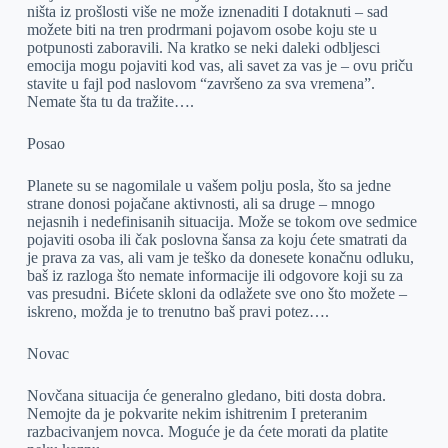
ništa iz prošlosti više ne može iznenaditi I dotaknuti – sad
možete biti na tren prodrmani pojavom osobe koju ste u
potpunosti zaboravili. Na kratko se neki daleki odbljesci
emocija mogu pojaviti kod vas, ali savet za vas je – ovu priču
stavite u fajl pod naslovom “završeno za sva vremena”.
Nemate šta tu da tražite….
Posao
Planete su se nagomilale u vašem polju posla, što sa jedne
strane donosi pojačane aktivnosti, ali sa druge – mnogo
nejasnih i nedefinisanih situacija. Može se tokom ove sedmice
pojaviti osoba ili čak poslovna šansa za koju ćete smatrati da
je prava za vas, ali vam je teško da donesete konačnu odluku,
baš iz razloga što nemate informacije ili odgovore koji su za
vas presudni. Bićete skloni da odlažete sve ono što možete –
iskreno, možda je to trenutno baš pravi potez….
Novac
Novčana situacija će generalno gledano, biti dosta dobra.
Nemojte da je pokvarite nekim ishitrenim I preteranim
razbacivanjem novca. Moguće je da ćete morati da platite