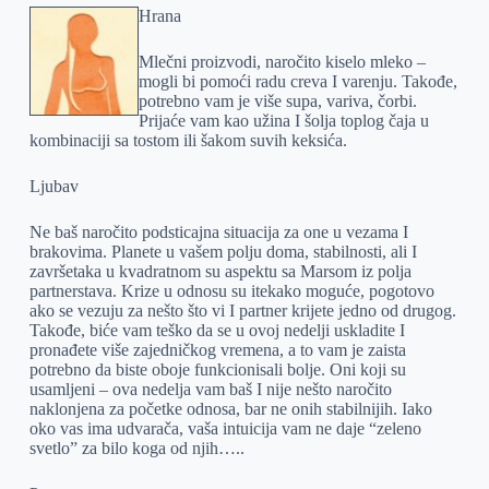
Hrana
Mlečni proizvodi, naročito kiselo mleko –
mogli bi pomoći radu creva I varenju. Takođe,
potrebno vam je više supa, variva, čorbi.
Prijaće vam kao užina I šolja toplog čaja u
kombinaciji sa tostom ili šakom suvih keksića.
Ljubav
Ne baš naročito podsticajna situacija za one u vezama I
brakovima. Planete u vašem polju doma, stabilnosti, ali I
završetaka u kvadratnom su aspektu sa Marsom iz polja
partnerstava. Krize u odnosu su itekako moguće, pogotovo
ako se vezuju za nešto što vi I partner krijete jedno od drugog.
Takođe, biće vam teško da se u ovoj nedelji uskladite I
pronađete više zajedničkog vremena, a to vam je zaista
potrebno da biste oboje funkcionisali bolje. Oni koji su
usamljeni – ova nedelja vam baš I nije nešto naročito
naklonjena za početke odnosa, bar ne onih stabilnijih. Iako
oko vas ima udvarača, vaša intuicija vam ne daje “zeleno
svetlo” za bilo koga od njih…..