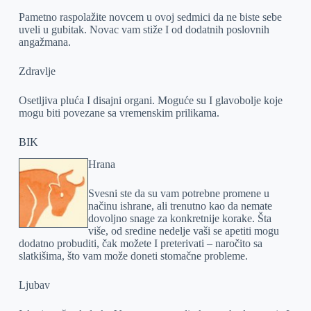
Pametno raspolažite novcem u ovoj sedmici da ne biste sebe
uveli u gubitak. Novac vam stiže I od dodatnih poslovnih
angažmana.
Zdravlje
Osetljiva pluća I disajni organi. Moguće su I glavobolje koje
mogu biti povezane sa vremenskim prilikama.
BIK
Hrana
Svesni ste da su vam potrebne promene u
načinu ishrane, ali trenutno kao da nemate
dovoljno snage za konkretnije korake. Šta
više, od sredine nedelje vaši se apetiti mogu
dodatno probuditi, čak možete I preterivati – naročito sa
slatkišima, što vam može doneti stomačne probleme.
Ljubav