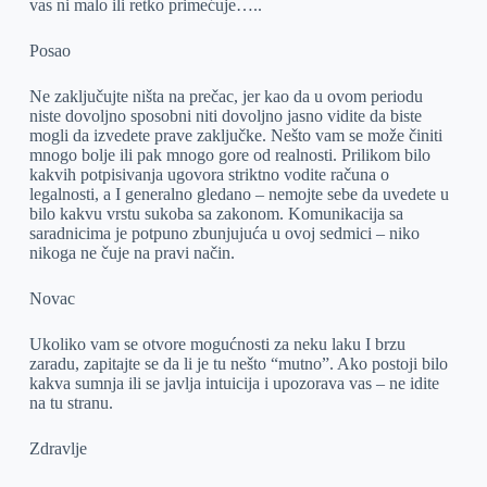
vas ni malo ili retko primećuje…..
Posao
Ne zaključujte ništa na prečac, jer kao da u ovom periodu
niste dovoljno sposobni niti dovoljno jasno vidite da biste
mogli da izvedete prave zaključke. Nešto vam se može činiti
mnogo bolje ili pak mnogo gore od realnosti. Prilikom bilo
kakvih potpisivanja ugovora striktno vodite računa o
legalnosti, a I generalno gledano – nemojte sebe da uvedete u
bilo kakvu vrstu sukoba sa zakonom. Komunikacija sa
saradnicima je potpuno zbunjujuća u ovoj sedmici – niko
nikoga ne čuje na pravi način.
Novac
Ukoliko vam se otvore mogućnosti za neku laku I brzu
zaradu, zapitajte se da li je tu nešto “mutno”. Ako postoji bilo
kakva sumnja ili se javlja intuicija i upozorava vas – ne idite
na tu stranu.
Zdravlje