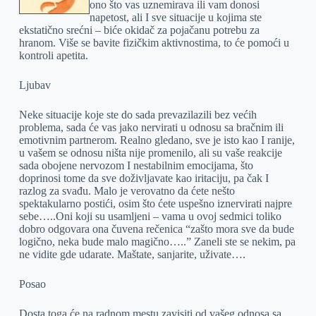
ono što vas uznemirava ili vam donosi
napetost, ali I sve situacije u kojima ste
ekstatično srećni – biće okidač za pojačanu potrebu za
hranom. Više se bavite fizičkim aktivnostima, to će pomoći u
kontroli apetita.
Ljubav
Neke situacije koje ste do sada prevazilazili bez većih
problema, sada će vas jako nervirati u odnosu sa bračnim ili
emotivnim partnerom. Realno gledano, sve je isto kao I ranije,
u vašem se odnosu ništa nije promenilo, ali su vaše reakcije
sada obojene nervozom I nestabilnim emocijama, što
doprinosi tome da sve doživljavate kao iritaciju, pa čak I
razlog za svađu. Malo je verovatno da ćete nešto
spektakularno postići, osim što ćete uspešno iznervirati najpre
sebe…..Oni koji su usamljeni – vama u ovoj sedmici toliko
dobro odgovara ona čuvena rečenica “zašto mora sve da bude
logično, neka bude malo magično…..” Zaneli ste se nekim, pa
ne vidite gde udarate. Maštate, sanjarite, uživate….
Posao
Dosta toga će na radnom mestu zavisiti od vašeg odnosa sa