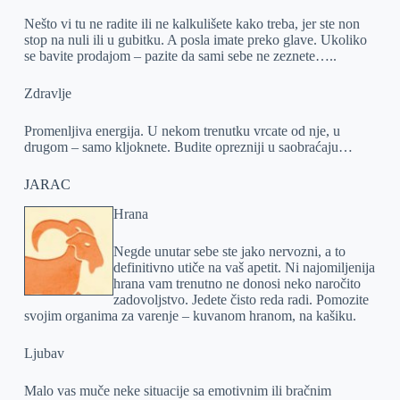
Nešto vi tu ne radite ili ne kalkulišete kako treba, jer ste non
stop na nuli ili u gubitku. A posla imate preko glave. Ukoliko
se bavite prodajom – pazite da sami sebe ne zeznete…..
Zdravlje
Promenljiva energija. U nekom trenutku vrcate od nje, u
drugom – samo kljoknete. Budite oprezniji u saobraćaju…
JARAC
Hrana
Negde unutar sebe ste jako nervozni, a to
definitivno utiče na vaš apetit. Ni najomiljenija
hrana vam trenutno ne donosi neko naročito
zadovoljstvo. Jedete čisto reda radi. Pomozite
svojim organima za varenje – kuvanom hranom, na kašiku.
Ljubav
Malo vas muče neke situacije sa emotivnim ili bračnim