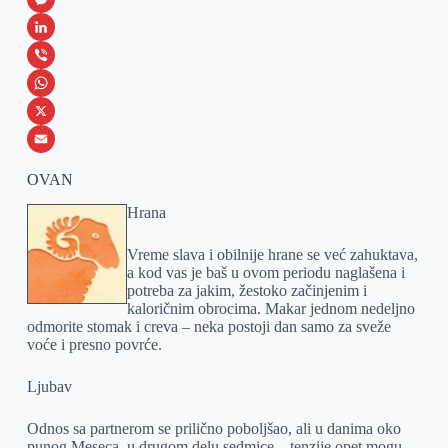
a
M
c
e
L
e
s
i
V
b
s
n
i
W
o
e
k
b
h
X
o
n
e
e
a
E
OVAN
k
g
d
r
t
m
Hrana
e
I
s
a
r
n
A
i
Vreme slava i obilnije hrane se već zahuktava,
a kod vas je baš u ovom periodu naglašena i
p
l
potreba za jakim, žestoko začinjenim i
p
kaloričnim obrocima. Makar jednom nedeljno
odmorite stomak i creva – neka postoji dan samo za sveže
voće i presno povrće.
Ljubav
Odnos sa partnerom se prilično poboljšao, ali u danima oko
punog Meseca, u drugom delu sedmice – tenzije opet mogu