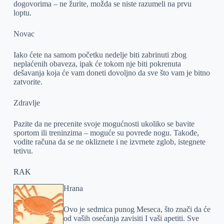
dogovorima – ne žurite, možda se niste razumeli na prvu
loptu.
Novac
Iako ćete na samom početku nedelje biti zabrinuti zbog
neplaćenih obaveza, ipak će tokom nje biti pokrenuta
dešavanja koja će vam doneti dovoljno da sve što vam je bitno
zatvorite.
Zdravlje
Pazite da ne precenite svoje mogućnosti ukoliko se bavite
sportom ili treninzima – moguće su povrede nogu. Takođe,
vodite računa da se ne okliznete i ne izvrnete zglob, istegnete
tetivu.
RAK
Hrana
Ovo je sedmica punog Meseca, što znači da će
od vaših osećanja zavisiti I vaši apetiti. Sve