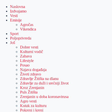
Skip
to
Naslovna
content
Izdvajamo
Vesti
Emisije
Agročas
Vikendica
Sport
Poljoprivreda
Još
Dobre vesti
Kulturni vodič
Zabava
Lifestyle
Posao
Najava događaja
Živeti zdravo
Zdravlje Žitišta na dlanu
Zdravlje za duži i srećniji život
Kroz Zrenjanin
Puls Žitišta
Zrenjanin u doba koronavirusa
Agro vesti
Kutak za kulturu
Pokreni i kreni