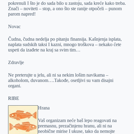
pokrenuli I što je do sada bilo u zastoju, sada kreće kako treba.
Znači – noviteti – stop, a ono što ste ranije otpočeli – punom
parom napred!
Novac
Čudna, čudna nedelja po pitanju finansija. Kašnjenja isplata,
naplata sudskih taksi I kazni, mnogo troškova – nekako ćete
uspeti da izađete na kraj sa svim tim…
Zdravlje
Ne preterujte u jelu, ali ni sa nekim lošim navikama –
alkoholom, duvanom….Takođe, osetljivi su vam disajni
organi.
RIBE
Hrana
Vaš organizam neće baš lepo reagovati na
premasnu, prezačinjenu hranu, ali ni na
neobične mirise I ukuse, tako da nemojte