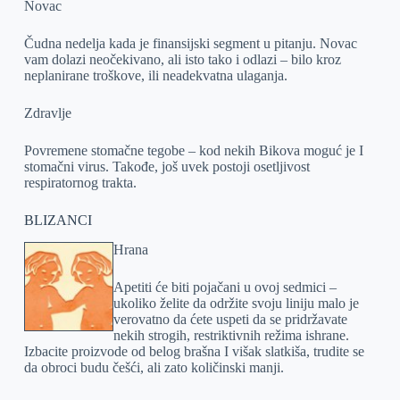
Novac
Čudna nedelja kada je finansijski segment u pitanju. Novac
vam dolazi neočekivano, ali isto tako i odlazi – bilo kroz
neplanirane troškove, ili neadekvatna ulaganja.
Zdravlje
Povremene stomačne tegobe – kod nekih Bikova moguć je I
stomačni virus. Takođe, još uvek postoji osetljivost
respiratornog trakta.
BLIZANCI
Hrana
Apetiti će biti pojačani u ovoj sedmici –
ukoliko želite da održite svoju liniju malo je
verovatno da ćete uspeti da se pridržavate
nekih strogih, restriktivnih režima ishrane.
Izbacite proizvode od belog brašna I višak slatkiša, trudite se
da obroci budu češći, ali zato količinski manji.