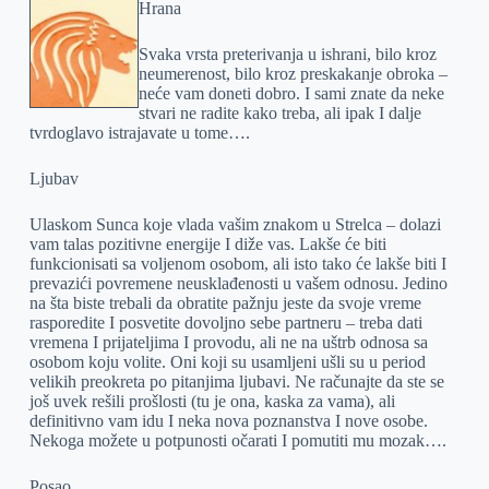
Hrana
Svaka vrsta preterivanja u ishrani, bilo kroz
neumerenost, bilo kroz preskakanje obroka –
neće vam doneti dobro. I sami znate da neke
stvari ne radite kako treba, ali ipak I dalje
tvrdoglavo istrajavate u tome….
Ljubav
Ulaskom Sunca koje vlada vašim znakom u Strelca – dolazi
vam talas pozitivne energije I diže vas. Lakše će biti
funkcionisati sa voljenom osobom, ali isto tako će lakše biti I
prevazići povremene neusklađenosti u vašem odnosu. Jedino
na šta biste trebali da obratite pažnju jeste da svoje vreme
rasporedite I posvetite dovoljno sebe partneru – treba dati
vremena I prijateljima I provodu, ali ne na uštrb odnosa sa
osobom koju volite. Oni koji su usamljeni ušli su u period
velikih preokreta po pitanjima ljubavi. Ne računajte da ste se
još uvek rešili prošlosti (tu je ona, kaska za vama), ali
definitivno vam idu I neka nova poznanstva I nove osobe.
Nekoga možete u potpunosti očarati I pomutiti mu mozak….
Posao