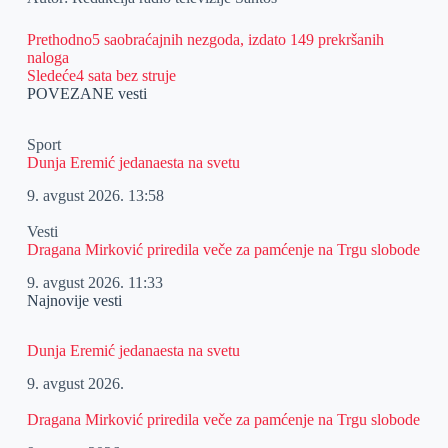
Prethodno
5 saobraćajnih nezgoda, izdato 149 prekršanih
naloga
Sledeće
4 sata bez struje
POVEZANE vesti
Sport
Dunja Eremić jedanaesta na svetu
9. avgust 2026.
13:58
Vesti
Dragana Mirković priredila veče za pamćenje na Trgu slobode
9. avgust 2026.
11:33
Najnovije vesti
Dunja Eremić jedanaesta na svetu
9. avgust 2026.
Dragana Mirković priredila veče za pamćenje na Trgu slobode