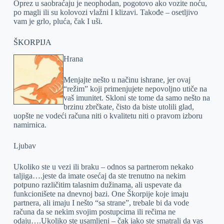
Oprez u saobraćaju je neophodan, pogotovo ako vozite noću,
po magli ili su kolovozi vlažni I klizavi. Takođe – osetljivo
vam je grlo, pluća, čak I uši.
ŠKORPIJA
Hrana
Menjajte nešto u načinu ishrane, jer ovaj
“režim” koji primenjujete nepovoljno utiče na
vaš imunitet. Skloni ste tome da samo nešto na
brzinu zbrčkate, čisto da biste utolili glad,
uopšte ne vodeći računa niti o kvalitetu niti o pravom izboru
namirnica.
Ljubav
Ukoliko ste u vezi ili braku – odnos sa partnerom nekako
taljiga….jeste da imate osećaj da ste trenutno na nekim
potpuno različitim talasnim dužinama, ali uspevate da
funkcionišete na dnevnoj bazi. One Škorpije koje imaju
partnera, ali imaju I nešto “sa strane”, trebale bi da vode
računa da se nekim svojim postupcima ili rečima ne
odaju….Ukoliko ste usamljeni – čak iako ste smatrali da vas