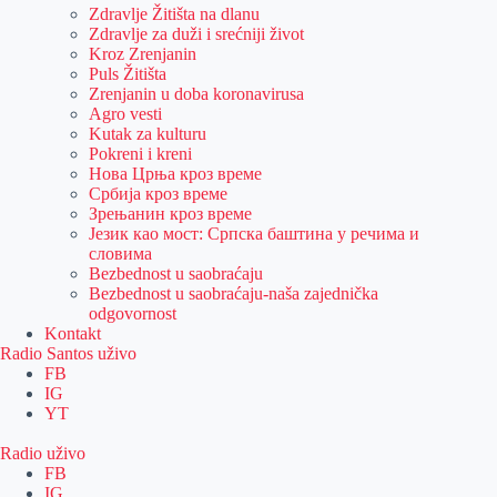
Zdravlje Žitišta na dlanu
Zdravlje za duži i srećniji život
Kroz Zrenjanin
Puls Žitišta
Zrenjanin u doba koronavirusa
Agro vesti
Kutak za kulturu
Pokreni i kreni
Нова Црња кроз време
Србија кроз време
Зрењанин кроз време
Језик као мост: Српска баштина у речима и
словима
Bezbednost u saobraćaju
Bezbednost u saobraćaju-naša zajednička
odgovornost
Kontakt
Radio Santos uživo
FB
IG
YT
Radio uživo
FB
IG