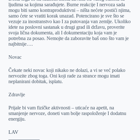
ljudima sa kojima sarađujete. Burne reakcije I nervoza sada
mogu biti samo kontraproduktivni – ništa nećete postići njima,
samo ćete se vratiti korak unazad. Potencirano je sve što se
vezuje za inostranstvo kao I za putovanja van zemlje. Ukoliko
idete na poslovni sastanak u drugi grad ili državu, proverite
svoja lična dokumenta, ali I dokumentaciju koja vam je
potrebna za posao. Nemojte da zaboravite baš ono što vam je
najbitnije….
Novac
Čekate neki novac koji nikako ne dolazi, a vi se već polako
nervozite zbog toga. Oni koji rade za strance mogu imati
neplanirani dobitak, isplatu.
Zdravlje
Prijale bi vam fizičke aktivnosti – uticaće na apetit, na
smanjenje nervoze, doneti vam bolje raspoloženje I dodatnu
energiju.
LAV