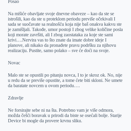
Posao
Na mišiće obavljate svoje dnevne obaveze – kao da ste se
istrošili, kao da ste u proteklom periodu previše očekivali I
sada se suočavate sa realnošću koja nije baš onakva kakvu ste
je zamišljali. Takođe, umor postoji I zbog velike količine posla
koji morate završiti, ali I zbog zaostataka za koje ste sami
krivi….Nervira vas to što znate da imate dobre ideje I
planove, ali nikako da pronađete pravu podršku za njihovu
realizaciju. Pustite, samo polako – sve će doći na svoje.
Novac
Malo ste se opustili po pitanju novca, I to je skroz ok. No, nije
u redu da se previše opustite, a tome ćete biti skloni. Ne umete
da baratate novcem u ovom periodu….
Zdravlje
Ne forsirajte sebe ni na šta. Potrebno vam je više odmora,
možda češći boravak u prirodi da biste se osećali bolje. Starije
Device bi mogle da provere krvnu sliku.