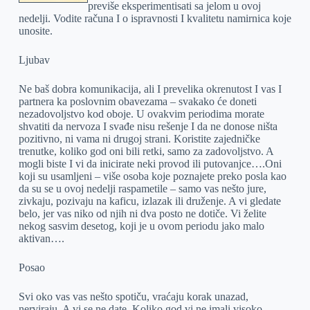
previše eksperimentisati sa jelom u ovoj
nedelji. Vodite računa I o ispravnosti I kvalitetu namirnica koje
unosite.
Ljubav
Ne baš dobra komunikacija, ali I prevelika okrenutost I vas I
partnera ka poslovnim obavezama – svakako će doneti
nezadovoljstvo kod oboje. U ovakvim periodima morate
shvatiti da nervoza I svađe nisu rešenje I da ne donose ništa
pozitivno, ni vama ni drugoj strani. Koristite zajedničke
trenutke, koliko god oni bili retki, samo za zadovoljstvo. A
mogli biste I vi da inicirate neki provod ili putovanjce….Oni
koji su usamljeni – više osoba koje poznajete preko posla kao
da su se u ovoj nedelji raspametile – samo vas nešto jure,
zivkaju, pozivaju na kaficu, izlazak ili druženje. A vi gledate
belo, jer vas niko od njih ni dva posto ne dotiče. Vi želite
nekog sasvim desetog, koji je u ovom periodu jako malo
aktivan….
Posao
Svi oko vas vas nešto spotiču, vraćaju korak unazad,
nerviraju. A vi se ne date. Koliko god vi ne imali visoko