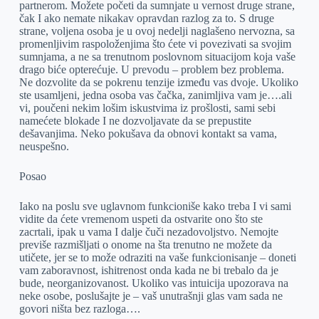
partnerom. Možete početi da sumnjate u vernost druge strane,
čak I ako nemate nikakav opravdan razlog za to. S druge
strane, voljena osoba je u ovoj nedelji naglašeno nervozna, sa
promenljivim raspoloženjima što ćete vi povezivati sa svojim
sumnjama, a ne sa trenutnom poslovnom situacijom koja vaše
drago biće opterećuje. U prevodu – problem bez problema.
Ne dozvolite da se pokrenu tenzije između vas dvoje. Ukoliko
ste usamljeni, jedna osoba vas čačka, zanimljiva vam je….ali
vi, poučeni nekim lošim iskustvima iz prošlosti, sami sebi
namećete blokade I ne dozvoljavate da se prepustite
dešavanjima. Neko pokušava da obnovi kontakt sa vama,
neuspešno.
Posao
Iako na poslu sve uglavnom funkcioniše kako treba I vi sami
vidite da ćete vremenom uspeti da ostvarite ono što ste
zacrtali, ipak u vama I dalje čuči nezadovoljstvo. Nemojte
previše razmišljati o onome na šta trenutno ne možete da
utičete, jer se to može odraziti na vaše funkcionisanje – doneti
vam zaboravnost, ishitrenost onda kada ne bi trebalo da je
bude, neorganizovanost. Ukoliko vas intuicija upozorava na
neke osobe, poslušajte je – vaš unutrašnji glas vam sada ne
govori ništa bez razloga….