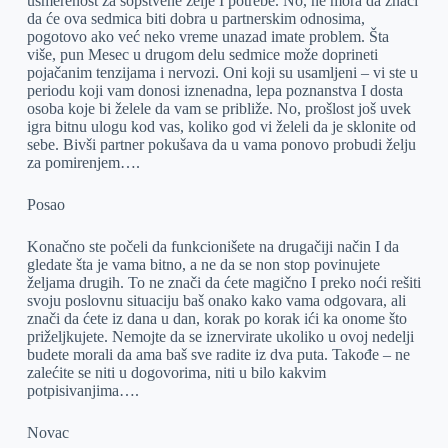
usmerenost za sopstvene želje I potrebe. No, ne mora da znači
da će ova sedmica biti dobra u partnerskim odnosima,
pogotovo ako već neko vreme unazad imate problem. Šta
više, pun Mesec u drugom delu sedmice može doprineti
pojačanim tenzijama i nervozi. Oni koji su usamljeni – vi ste u
periodu koji vam donosi iznenadna, lepa poznanstva I dosta
osoba koje bi želele da vam se približe. No, prošlost još uvek
igra bitnu ulogu kod vas, koliko god vi želeli da je sklonite od
sebe. Bivši partner pokušava da u vama ponovo probudi želju
za pomirenjem….
Posao
Konačno ste počeli da funkcionišete na drugačiji način I da
gledate šta je vama bitno, a ne da se non stop povinujete
željama drugih. To ne znači da ćete magično I preko noći rešiti
svoju poslovnu situaciju baš onako kako vama odgovara, ali
znači da ćete iz dana u dan, korak po korak ići ka onome što
priželjkujete. Nemojte da se iznervirate ukoliko u ovoj nedelji
budete morali da ama baš sve radite iz dva puta. Takođe – ne
zalećite se niti u dogovorima, niti u bilo kakvim
potpisivanjima….
Novac