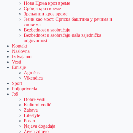
Нова Црња кроз време
Србија кроз време
Зрењанин кроз време
Језик као мост: Српска баштина у речима и
словима
Bezbednost u saobraćaju
Bezbednost u saobraćaju-naša zajednička
odgovornost
Kontakt
Naslovna
Izdvajamo
Vesti
Emisije
Agročas
Vikendica
Sport
Poljoprivreda
Još
Dobre vesti
Kulturni vodič
Zabava
Lifestyle
Posao
Najava događaja
Živeti zdravo