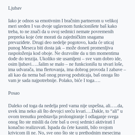
Ljubav
Iako je odnos sa emotivnim I bračnim partnerom u velikoj
meri sređen I vas dvoje uglavnom funkcionišete baš kako
treba, to ne znači da u ovoj sedmici nemate povremenih
prepreka koje ćete morati da zajedničkim snagama
prevaziđete. Drugi deo nedelje pogotovo, kada će uticaj
punog Meseca biti dosta jak – može doneti promenljiva
raspoloženja kod oboje. Ne dozvolite da u tim momentima
dođe do tenzija. Ukoliko ste usamljeni – sve vam dobro ide,
osim ljubavi…..šalim se malo – ne funkcionišu tu stvari loše,
ima udvarača, ima flertovanja, ima dobrog provoda I zabave –
ali kao da nema baš onog pravog podsticaja, baš onoga što
vam je sada najpotrebnije. Polako, biće I toga….
Posao
Daleko od toga da nedelja pred vama nije uspešna, ali…..da,
uvek ima neko ali što devojci sreću kvari….Dakle, to “ali” u
ovom trenutku predstavlja prolongiranje I odlaganje svega
onog što ste mislili da ćete baš u ovoj sedmici aktivirati I
konačno realizovati. Ispada da ćete kasniti, bilo svojom
krivicom ili ne. No, sve ono što ste u prethodnim mesecima