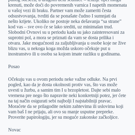
krenuti, može doći do povremenih varnica I napetih momenata
u vašoj vezi ili braku. Partner vam može zameriti česta
odsustvovanja, tvrditi da se ponašate čudno I sumnjati da
nešto krijete. Ukoliko ne postoje neka dešavanja “sa strane”
kod vas – sve ovo će se lako srediti, uz minimalan trud.
Slobodni Ovnovi su u periodu kada su jako zainteresovani za
suprotni pol, a mora se priznati da vam se dosta prilika i
otvara. Jake mogućnosti za zaljubljivanja u osobe koje ne žive
blizu vas, u nekoga koga možda uskoro očekuje put u
inostranstvo ili u osobu sa kojom imate razliku u godinama.
Posao
Očekuju vas u ovom periodu neke važne odluke. Na prvi
pogled, kao da je dosta okolnosti protiv vas, što vas može
uvesti u žurbu, a samim tim I u brzopletost. Dajte sebi malo
vremena pre nego što napravite neki konkretniji potez, jer ćete
na taj način osigurati sebi najbolji I najstabilniji pravac.
Moraćete da se prilagodite nekim zahtevima ili uslovima koji
vam baš I ne prijaju, ali ovo su manje usputne prepreke.
Proverite papirologiju, jer su moguće zakonske začkoljice.
Novac