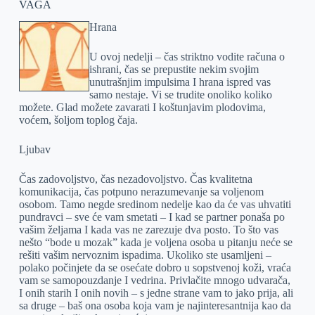
VAGA
Hrana
U ovoj nedelji – čas striktno vodite računa o
ishrani, čas se prepustite nekim svojim
unutrašnjim impulsima I hrana ispred vas
samo nestaje. Vi se trudite onoliko koliko
možete. Glad možete zavarati I koštunjavim plodovima,
voćem, šoljom toplog čaja.
Ljubav
Čas zadovoljstvo, čas nezadovoljstvo. Čas kvalitetna
komunikacija, čas potpuno nerazumevanje sa voljenom
osobom. Tamo negde sredinom nedelje kao da će vas uhvatiti
pundravci – sve će vam smetati – I kad se partner ponaša po
vašim željama I kada vas ne zarezuje dva posto. To što vas
nešto “bode u mozak” kada je voljena osoba u pitanju neće se
rešiti vašim nervoznim ispadima. Ukoliko ste usamljeni –
polako počinjete da se osećate dobro u sopstvenoj koži, vraća
vam se samopouzdanje I vedrina. Privlačite mnogo udvarača,
I onih starih I onih novih – s jedne strane vam to jako prija, ali
sa druge – baš ona osoba koja vam je najinteresantnija kao da