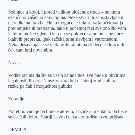
Sedmica u kojoj, I pored velikog uloženog truda – ne mora
sve ići po vašim očekivanjima. Neke stvari ili zapostavljate ili
ne vidite na pravi način, a moguće je I da su vaša očekivanja
preuranjena ili preterana. Iako u početnoj fazi sve ono što vam
je bitno može izgledati kao da se pokreće samo od sebe i bez
ikakvih prepreka, ipak sačekajte sa slavljem i vatrometom.
Neka dešavanja će se ipak prolongirati na sledeću sedmicu ili
čak sam kraj novembra.
Novac
Vodite računa da što se vaših zarada tiče, sve bude u okvirima
legalnosti. Postoje šanse za zaradu I u “sivoj zoni”, ali uz
rizike pa čak I mogućnost gubitka.
Zdravlje
Potrebno vam je da budete aktivni, I fizički I mentalno da biste
se osećali dobro. Stariji Lavovi neka kontrolišu krvni pritisak.
DEVICA