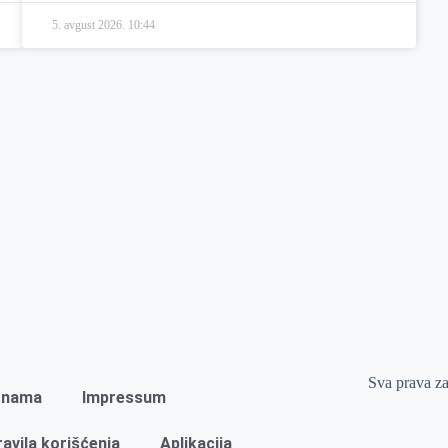
5. avgust 2026.
10:44
Sva prava z
 nama
Impressum
ravila korišćenja
Aplikacija