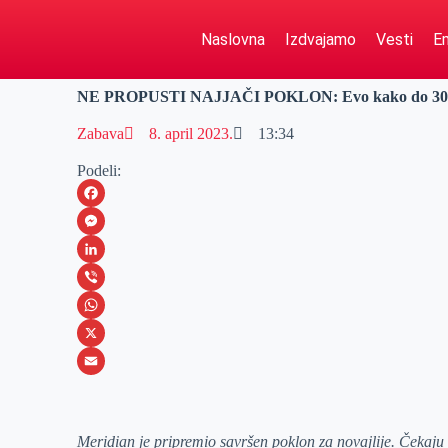
Naslovna
Izdvajamo
Vesti
Em
NE PROPUSTI NAJJAČI POKLON: Evo kako do 3
Zabava
8. april 2023.
13:34
Podeli:
F
a
M
c
e
L
e
s
i
V
b
s
n
i
W
o
e
k
b
h
X
o
n
e
e
a
E
k
g
d
r
t
m
Meridian je pripremio savršen poklon za novajlije. Čekaju 
e
I
s
a