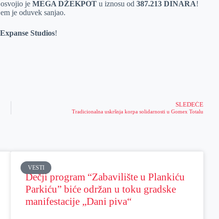
s
osvojio je
MEGA DŽEKPOT
u iznosu od
387.213 DINARA
!
jem je oduvek sanjao.
a
Expanse Studios
!
SLEDEĆE
Tradicionalna uskršnja korpa solidarnosti u Gomex Totalu
VESTI
Dečji program “Zabavilište u Plankiću
Parkiću” biće održan u toku gradske
manifestacije „Dani piva“