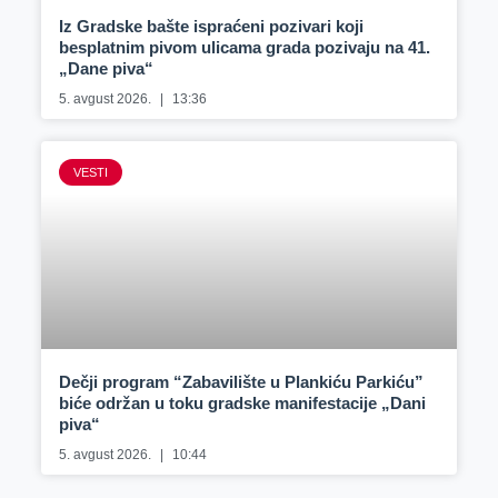
Iz Gradske bašte ispraćeni pozivari koji
besplatnim pivom ulicama grada pozivaju na 41.
„Dane piva“
5. avgust 2026.
13:36
VESTI
Dečji program “Zabavilište u Plankiću Parkiću”
biće održan u toku gradske manifestacije „Dani
piva“
5. avgust 2026.
10:44