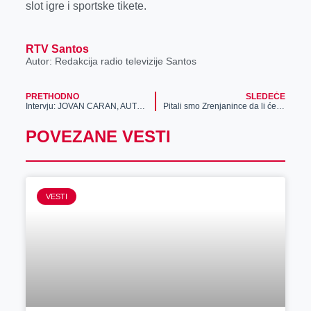
slot igre i sportske tikete.
RTV Santos
Autor: Redakcija radio televizije Santos
PRETHODNO
SLEDEĆE
Intervju: JOVAN CARAN, AUTOR NOVE LUTKARSKE PREDSTAVE „ZMAJIĆ OGI“
Pitali smo Zrenjanince da li će proslaviti Dan zaljubljenih?
POVEZANE VESTI
VESTI