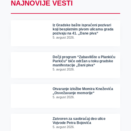
NAJNOVIJE VESTI
Iz Gradske bašte ispraćeni pozivari
koji besplatnim pivom ulicama grada
pozivaju na 41. „Dane piva“
5. avgust 2026.
Dečji program “Zabavilište u Plankiću
Parkiću” biće održan u toku gradske
manifestacije „Dani piva“
5. avgust 2026.
Otvaranje izložbe Momira Kneževića
„Osvežavanje memorije“
5. avgust 2026.
Zatvoren za saobraćaj deo ulice
Vojvode Petra Bojovića
5. avgust 2026.