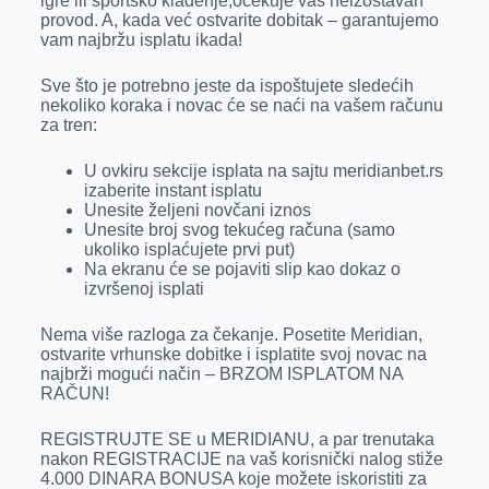
igre ili sportsko klađenje,očekuje vas neizostavan
k
e
n
p
provod. A, kada već ostvarite dobitak – garantujemo
vam najbržu isplatu ikada!
r
Sve što je potrebno jeste da ispoštujete sledećih
nekoliko koraka i novac će se naći na vašem računu
za tren:
U ovkiru sekcije isplata na sajtu meridianbet.rs
izaberite instant isplatu
Unesite željeni novčani iznos
Unesite broj svog tekućeg računa (samo
ukoliko isplaćujete prvi put)
Na ekranu će se pojaviti slip kao dokaz o
izvršenoj isplati
Nema više razloga za čekanje. Posetite Meridian,
ostvarite vrhunske dobitke i isplatite svoj novac na
najbrži mogući način – BRZOM ISPLATOM NA
RAČUN!
REGISTRUJTE SE u MERIDIANU, a par trenutaka
nakon REGISTRACIJE na vaš korisnički nalog stiže
4.000 DINARA BONUSA koje možete iskoristiti za