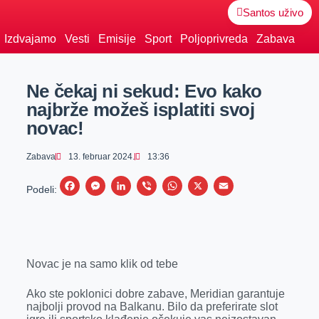
Santos uživo
Izdvajamo
Vesti
Emisije
Sport
Poljoprivreda
Zabava
Ne čekaj ni sekud: Evo kako
najbrže možeš isplatiti svoj
novac!
Zabava
13. februar 2024.
13:36
F
M
L
V
W
X
E
Podeli:
a
e
i
i
h
m
c
s
n
b
a
a
e
s
k
e
t
i
Novac je na samo klik od tebe
b
e
e
r
s
l
o
n
d
A
Ako ste poklonici dobre zabave, Meridian garantuje
o
g
I
p
najbolji provod na Balkanu. Bilo da preferirate slot