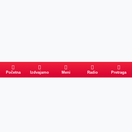
Početna
Izdvajamo
Meni
Radio
Pretraga
Pretraga
Kategorije