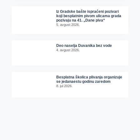
Iz Gradske bašte ispraćeni pozivari
koji besplatnim pivom ulicama grada
pozivaju na 41. „Dane piva“
5. avgust 2026.
Deo naselja Duvanika bez vode
4. avgust 2026.
Besplatna školica plivanja organizuje
se jedanaestu godinu zaredom
8. jul 2026.