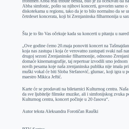
frontmen Abba real tribute benda, bilo je za očekivati da 
Abba simfonic, pošto su njihovi koncerti, govorim samo o
diskotekama u regionu, tako da je to bilo normalno da se u
četrdeset koncerata, koji bi Zrenjaninska filharmonija u sa
Šta je to što Vas očekuje kada su koncerti u pitanju u nar
„Ove godine ćemo 20.maja ponoviti koncert na Tašmajdanu
koja nas zastupa i koja će verovatno zastupati svaki naš n
drugoj sezoni Zrenjaninske filharmonije, odnosno Zrenjan
domaće kinematografije, taj repertoar izvodili smo jedno
novih pesama koje naša zrenjaninska publika nije imala pril
muški vokal će biti Sloba Stefanović, glumac, koji igra u 
maestro Mikica Jeftić.
Karte će se prodavati na biletarnici Kulturnog centra. Naša 
da sve ljubitelje filmske muzike, ali i simfonijskog zvuka
Kulturnog centra, koncert počinje u 20 časova“.
Autor teksta Aleksandra Forotičan Rauški