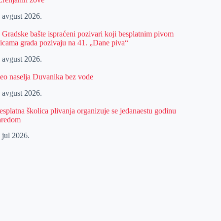
. avgust 2026.
z Gradske bašte ispraćeni pozivari koji besplatnim pivom
licama grada pozivaju na 41. „Dane piva“
. avgust 2026.
eo naselja Duvanika bez vode
. avgust 2026.
esplatna školica plivanja organizuje se jedanaestu godinu
aredom
 jul 2026.