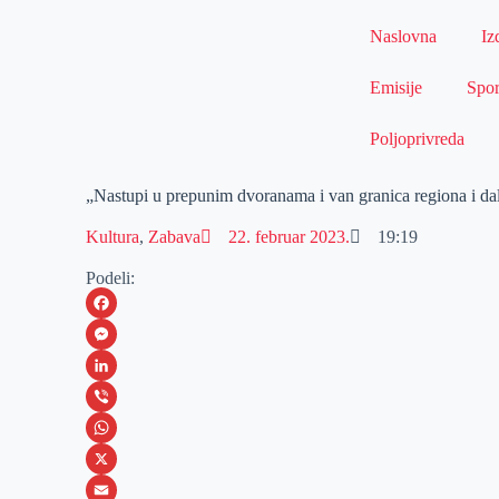
Naslovna
Iz
Emisije
Spor
Poljoprivreda
„Nastupi u prepunim dvoranama i van granica regiona i da
Kultura
,
Zabava
22. februar 2023.
19:19
Podeli:
F
a
M
c
e
L
e
s
i
V
b
s
n
i
W
o
e
k
b
h
X