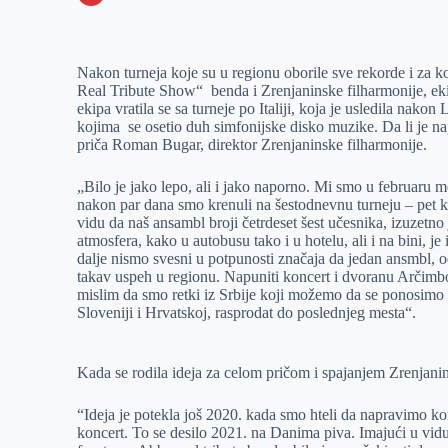
o
n
e
e
a
E
k
g
d
r
t
m
Nakon turneja koje su u regionu oborile sve rekorde i za
e
I
s
a
Real Tribute Show“ benda i Zrenjaninske filharmonije, ek
r
n
A
i
ekipa vratila se sa turneje po Italiji, koja je usledila nak
kojima se osetio duh simfonijske disko muzike. Da li je n
p
l
priča Roman Bugar, direktor Zrenjaninske filharmonije.
p
„Bilo je jako lepo, ali i jako naporno. Mi smo u februaru mes
nakon par dana smo krenuli na šestodnevnu turneju – pet 
vidu da naš ansambl broji četrdeset šest učesnika, izuzetno
atmosfera, kako u autobusu tako i u hotelu, ali i na bini, j
dalje nismo svesni u potpunosti značaja da jedan ansmbl, o
takav uspeh u regionu. Napuniti koncert i dvoranu Arčimbold
mislim da smo retki iz Srbije koji možemo da se ponosimo t
Sloveniji i Hrvatskoj, rasprodat do poslednjeg mesta“.
Kada se rodila ideja za celom pričom i spajanjem Zrenjanin
“Ideja je potekla još 2020. kada smo hteli da napravimo ko
koncert. To se desilo 2021. na Danima piva. Imajući u vidu