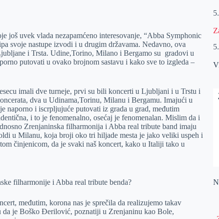
5
Z
 koje još uvek vlada nezapamćeno interesovanje, “Abba Symphonic
ipa svoje nastupe izvodi i u drugim državama. Nedavno, ova
5
on Ljubljane i Trsta. Udine,Torino, Milano i Bergamo su gradovi u
aporno putovati u ovako brojnom sastavu i kako sve to izgleda –
V
ecu imali dve turneje, prvi su bili koncerti u Ljubljani i u Trstu i
koncerata, dva u Udinama,Torinu, Milanu i Bergamu. Imajući u
 je naporno i iscrpljujuće putovati iz grada u grad, međutim
e identična, i to je fenomenalno, osećaj je fenomenalan. Mislim da i
dnosno Zrenjaninska filharmonija i Abba real tribute band imaju
i u Milanu, koja broji oko tri hiljade mesta je jako veliki uspeh i
om činjenicom, da je svaki naš koncert, kako u Italiji tako u
ske filharmonije i Abba real tribute benda?
Na
ncert, međutim, korona nas je sprečila da realizujemo takav
 da je Boško Đerilović, poznatiji u Zrenjaninu kao Bole,
„