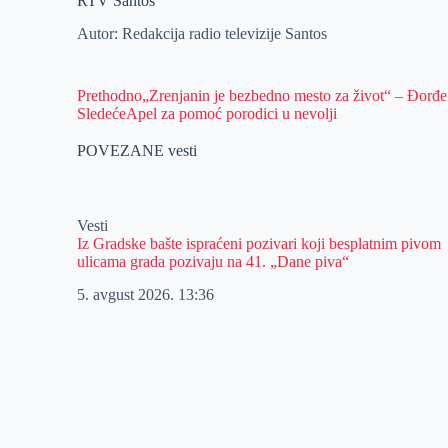
RTV Santos
Autor: Redakcija radio televizije Santos
Prethodno
„Zrenjanin je bezbedno mesto za život“ – Đorđe 
Sledeće
Apel za pomoć porodici u nevolji
POVEZANE vesti
Vesti
Iz Gradske bašte ispraćeni pozivari koji besplatnim pivom
ulicama grada pozivaju na 41. „Dane piva“
5. avgust 2026.
13:36