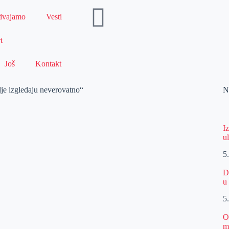
dvajamo
Vesti
t
Još
Kontakt
lje izgledaju neverovatno“
N
I
u
5
D
u
5
O
m