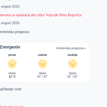
. avgust 2026.
atvoren za saobraćaj deo ulice Vojvode Petra Bojovića
. avgust 2026.
remenska prognoza
jčitanije vesti
Zrenjanin zove“