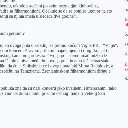
napravimo
 bendu, takođe posećeni po svim poznatijim klubovima,
5
radi i sa filharmonijom. Očekuje se da se potpiše ugovor na sto
radnji sa njima imala u sledeće dve godine“.
I
u
ednom periodu?
5
D
, ali ovoga puta u saradnji sa promo kućom Vigna PR – “Vinja“,
aredni koncert. A ovom prilikom najavljujemo i drugi koncert u
4
inskog kamernog orkestra. Ovoga puta ćemo imati miziku iz
m na Danima piva, međutim, ovoga puta imamo još petnaestak
B
iku da čuje. Solistkinja će i ovoga puta biti Mirna Radulović, a
z
pozorištu na Terazijama. Zrenjaninskom filharmonijom diriguje
8.
publika zna da su naši koncerti jako kvalitetni i interesantni, tako
 pozivam da dođu i budu prisutni osmog marta u Velikoj Sali