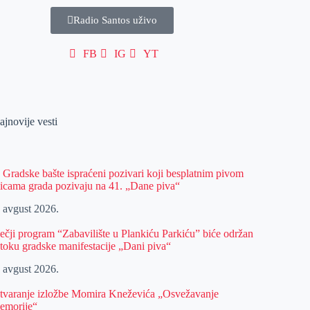
Radio Santos uživo
FB
IG
YT
ajnovije vesti
z Gradske bašte ispraćeni pozivari koji besplatnim pivom
licama grada pozivaju na 41. „Dane piva“
. avgust 2026.
ečji program “Zabavilište u Plankiću Parkiću” biće održan
 toku gradske manifestacije „Dani piva“
. avgust 2026.
tvaranje izložbe Momira Kneževića „Osvežavanje
emorije“