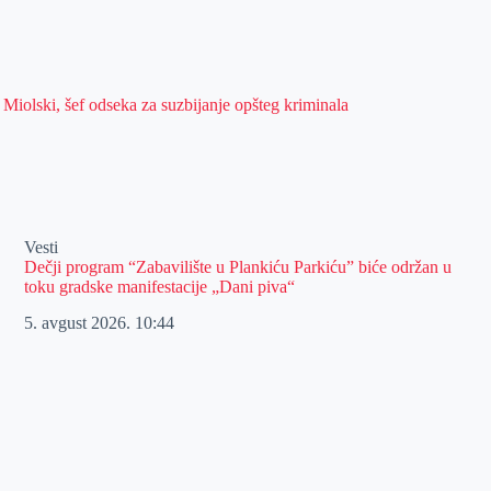
Miolski, šef odseka za suzbijanje opšteg kriminala
Vesti
Dečji program “Zabavilište u Plankiću Parkiću” biće održan u
toku gradske manifestacije „Dani piva“
5. avgust 2026.
10:44