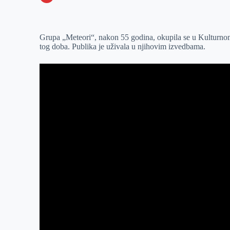
o
n
e
e
a
E
k
g
d
r
t
m
Grupa „Meteori“, nakon 55 godina, okupila se u Kulturnom c
e
I
s
a
tog doba. Publika je uživala u njihovim izvedbama.
r
n
A
i
p
l
p