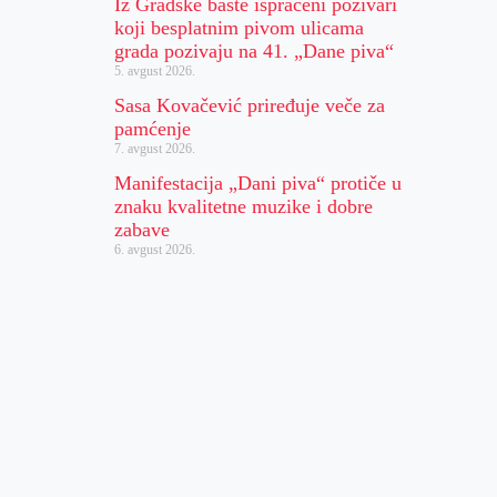
Iz Gradske bašte ispraćeni pozivari
koji besplatnim pivom ulicama
grada pozivaju na 41. „Dane piva“
5. avgust 2026.
Sasa Kovačević priređuje veče za
pamćenje
7. avgust 2026.
Manifestacija „Dani piva“ protiče u
znaku kvalitetne muzike i dobre
zabave
6. avgust 2026.