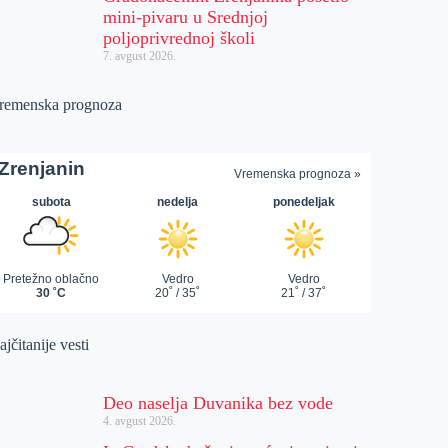
mini-pivaru u Srednjoj
poljoprivrednoj školi
7. avgust 2026.
remenska prognoza
jčitanije vesti
Deo naselja Duvanika bez vode
4. avgust 2026.