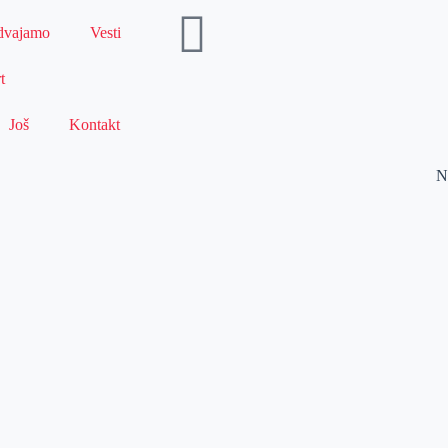
dvajamo
Vesti
t
Još
Kontakt
N