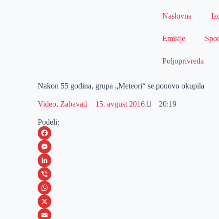
Naslovna
Iz
Emisije
Spor
Poljoprivreda
Nakon 55 godina, grupa „Meteori“ se ponovo okupila
Video
,
Zabava
15. avgust 2016.
20:19
Podeli:
F
a
M
c
e
L
e
s
i
V
b
s
n
i
W
o
e
k
b
h
X