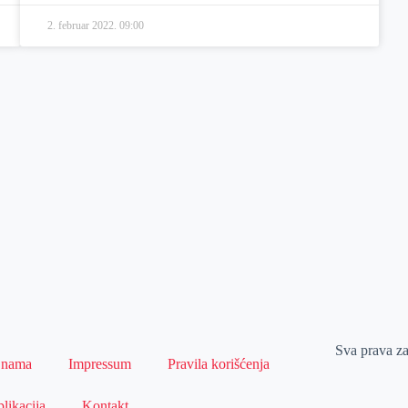
2. februar 2022.
09:00
Sva prava z
 nama
Impressum
Pravila korišćenja
likacija
Kontakt