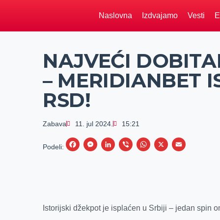
Naslovna
Izdvajamo
Vesti
E
NAJVEĆI DOBITAK
– MERIDIANBET IS
RSD!
Zabava
11. jul 2024.
15:21
F
M
L
V
W
X
E
Podeli:
a
e
i
i
h
m
c
s
n
b
a
a
e
s
k
e
t
i
b
e
e
r
s
l
Istorijski džekpot je isplaćen u Srbiji – jedan spin
o
n
d
A