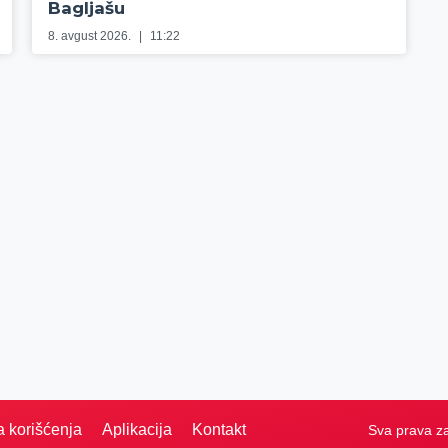
Bagljašu
8. avgust 2026.
11:22
a korišćenja
Aplikacija
Kontakt
Sva prava z