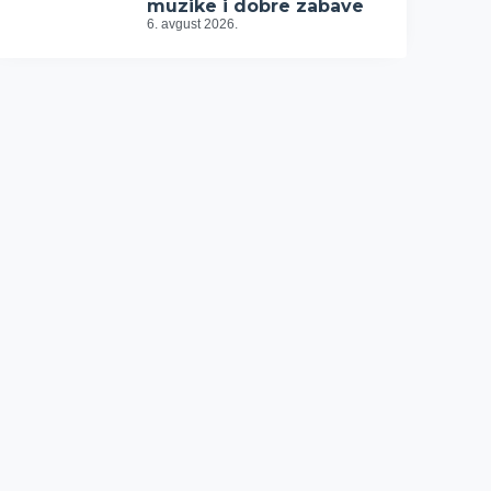
muzike i dobre zabave
6. avgust 2026.