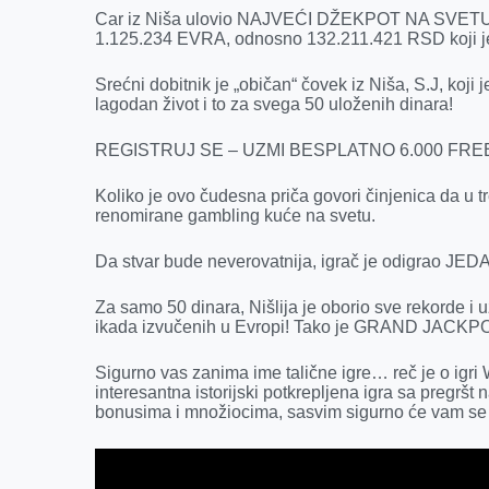
o
g
I
p
Car iz Niša ulovio NAJVEĆI DŽEKPOT NA SVETU! O
1.125.234 EVRA, odnosno 132.211.421 RSD koji je 
k
e
n
p
r
Srećni dobitnik je „običan“ čovek iz Niša, S.J, koj
lagodan život i to za svega 50 uloženih dinara!
REGISTRUJ SE – UZMI BESPLATNO 6.000 FR
Koliko je ovo čudesna priča govori činjenica da u t
renomirane gambling kuće na svetu.
Da stvar bude neverovatnija, igrač je odigrao JED
Za samo 50 dinara, Nišlija je oborio sve rekorde i
ikada izvučenih u Evropi! Tako je GRAND JACKPOT
Sigurno vas zanima ime talične igre… reč je o igr
interesantna istorijski potkrepljena igra sa pregršt 
bonusima i množiocima, sasvim sigurno će vam se 