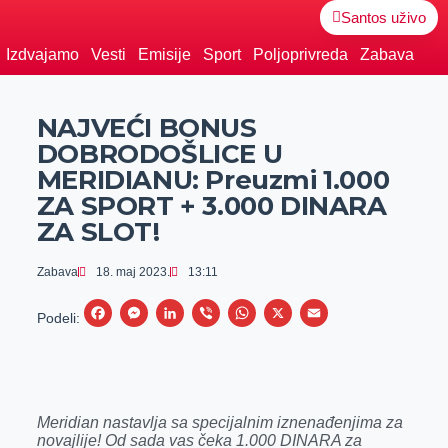
Santos uživo
Izdvajamo
Vesti
Emisije
Sport
Poljoprivreda
Zabava
NAJVEĆI BONUS
DOBRODOŠLICE U
MERIDIANU: Preuzmi 1.000
ZA SPORT + 3.000 DINARA
ZA SLOT!
Zabava
18. maj 2023.
13:11
F
M
L
V
W
X
E
Podeli:
a
e
i
i
h
m
c
s
n
b
a
a
e
s
k
e
t
i
Meridian nastavlja sa specijalnim iznenađenjima za
b
e
e
r
s
l
novajlije! Od sada vas čeka 1.000 DINARA za