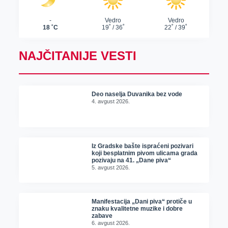
NAJČITANIJE VESTI
Deo naselja Duvanika bez vode
4. avgust 2026.
Iz Gradske bašte ispraćeni pozivari
koji besplatnim pivom ulicama grada
pozivaju na 41. „Dane piva“
5. avgust 2026.
Manifestacija „Dani piva“ protiče u
znaku kvalitetne muzike i dobre
zabave
6. avgust 2026.