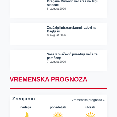
Dragana Mirković večeras na Trgu
slobode
8. avgust 2026.
Značajni infrastrukturni radovi na
Bagljašu
8. avgust 2026.
Sasa Kovačević priređuje veče za
pamćenje
7. avgust 2026.
VREMENSKA PROGNOZA