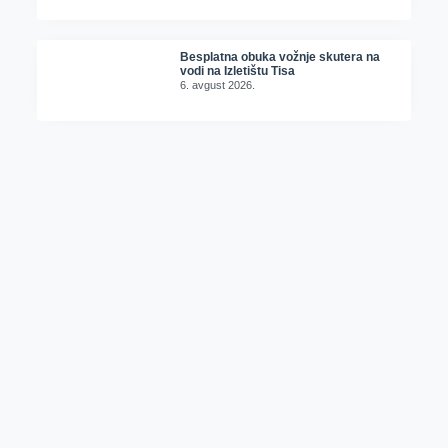
Besplatna obuka vožnje skutera na
vodi na Izletištu Tisa
6. avgust 2026.