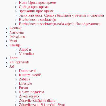
Нова Црња кроз време
Србија кроз време
Зрењанин кроз време
Језик као мост: Српска баштина у речима и словима
Bezbednost u saobraćaju
Bezbednost u saobraćaju-naša zajednička odgovornost
Kontakt
Naslovna
Izdvajamo
Vesti
Emisije
Agročas
Vikendica
Sport
Poljoprivreda
Još
Dobre vesti
Kulturni vodič
Zabava
Lifestyle
Posao
Najava događaja
Živeti zdravo
Zdravlje Žitišta na dlanu
Zdravlje za duži i srećniji život