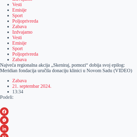
Vesti
Emisije
Sport
Poljoprivreda
Zabava
Izdvajamo
Vesti
Emisije
Sport
Poljoprivreda
Zabava
Najveća regionalna akcija „Skeniraj, pomozi“ dobija svoj epilog:
Meridian fondacija uručila donaciju klinici u Novom Sadu (VIDEO)
Zabava
21. septembar 2024.
13:34
Podeli:
F
a
M