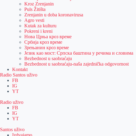
Kroz Zrenjanin
Puls Žitišta
Zrenjanin u doba koronavirusa
Agro vesti
Kutak za kulturu
Pokreni i kreni
Нова Црња кроз време
Србија кроз време
Зрењанин кроз време
Језик као мост: Српска баштина у речима и словима
Bezbednost u saobraćaju
Bezbednost u saobraćaju-naša zajednička odgovornost
Kontakt
Radio Santos uživo
FB
IG
YT
Radio uživo
FB
IG
YT
Santos uživo
Izdvajamo