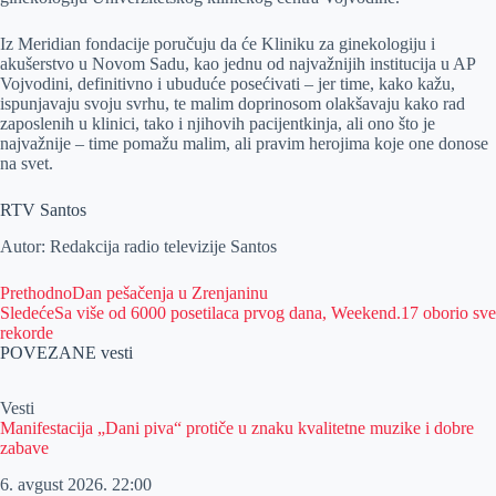
Iz Meridian fondacije poručuju da će Kliniku za ginekologiju i
akušerstvo u Novom Sadu, kao jednu od najvažnijih institucija u AP
Vojvodini, definitivno i ubuduće posećivati – jer time, kako kažu,
ispunjavaju svoju svrhu, te malim doprinosom olakšavaju kako rad
zaposlenih u klinici, tako i njihovih pacijentkinja, ali ono što je
najvažnije – time pomažu malim, ali pravim herojima koje one donose
na svet.
RTV Santos
Autor: Redakcija radio televizije Santos
Prethodno
Dan pešačenja u Zrenjaninu
Sledeće
Sa više od 6000 posetilaca prvog dana, Weekend.17 oborio sve
rekorde
POVEZANE vesti
Vesti
Manifestacija „Dani piva“ protiče u znaku kvalitetne muzike i dobre
zabave
6. avgust 2026.
22:00