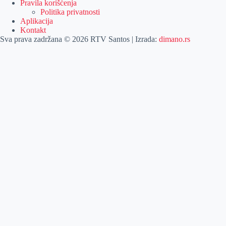
Pravila korišćenja
Politika privatnosti
Aplikacija
Kontakt
Sva prava zadržana © 2026 RTV Santos | Izrada:
dimano.rs
Pretraga
Pretraga
Kategorije
Naslovna
Izdvajamo
Vesti
Emisije
Agročas
Vikendica
Sport
Poljoprivreda
Još
Dobre vesti
Kulturni vodič
Zabava
Lifestyle