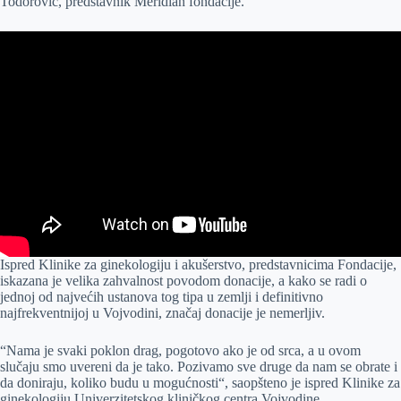
Todorović, predstavnik Meridian fondacije.
Ispred Klinike za ginekologiju i akušerstvo, predstavnicima Fondacije,
iskazana je velika zahvalnost povodom donacije, a kako se radi o
jednoj od najvećih ustanova tog tipa u zemlji i definitivno
najfrekventnijoj u Vojvodini, značaj donacije je nemerljiv.
“Nama je svaki poklon drag, pogotovo ako je od srca, a u ovom
slučaju smo uvereni da je tako. Pozivamo sve druge da nam se obrate i
da doniraju, koliko budu u mogućnosti“, saopšteno je ispred Klinike za
ginekologiju Univerzitetskog kliničkog centra Vojvodine.