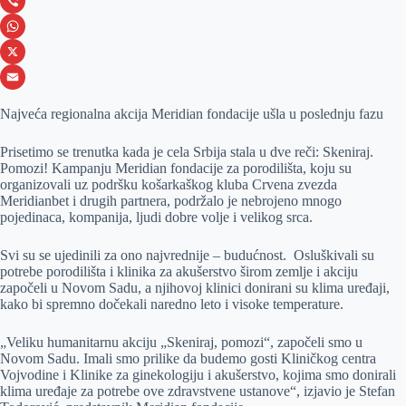
c
e
L
e
s
i
V
b
s
n
i
W
o
e
k
b
h
X
o
n
e
e
a
E
Najveća regionalna akcija Meridian fondacije ušla u poslednju fazu
k
g
d
r
t
m
Prisetimo se trenutka kada je cela Srbija stala u dve reči: Skeniraj.
e
I
s
a
Pomozi! Kampanju Meridian fondacije za porodilišta, koju su
r
n
A
i
organizovali uz podršku košarkaškog kluba Crvena zvezda
Meridianbet i drugih partnera, podržalo je nebrojeno mnogo
p
l
pojedinaca, kompanija, ljudi dobre volje i velikog srca.
p
Svi su se ujedinili za ono najvrednije – budućnost. Osluškivali su
potrebe porodilišta i klinika za akušerstvo širom zemlje i akciju
započeli u Novom Sadu, a njihovoj klinici donirani su klima uređaji,
kako bi spremno dočekali naredno leto i visoke temperature.
„Veliku humanitarnu akciju „Skeniraj, pomozi“, započeli smo u
Novom Sadu. Imali smo prilike da budemo gosti Kliničkog centra
Vojvodine i Klinike za ginekologiju i akušerstvo, kojima smo donirali
klima uređaje za potrebe ove zdravstvene ustanove“, izjavio je Stefan