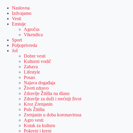
Skip
to
Naslovna
content
Izdvajamo
Vesti
Emisije
Agročas
Vikendica
Sport
Poljoprivreda
Još
Dobre vesti
Kulturni vodič
Zabava
Lifestyle
Posao
Najava događaja
Živeti zdravo
Zdravlje Žitišta na dlanu
Zdravlje za duži i srećniji život
Kroz Zrenjanin
Puls Žitišta
Zrenjanin u doba koronavirusa
Agro vesti
Kutak za kulturu
Pokreni i kreni