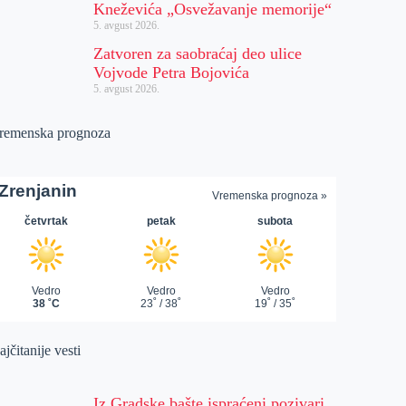
Kneževića „Osvežavanje memorije“
5. avgust 2026.
Zatvoren za saobraćaj deo ulice
Vojvode Petra Bojovića
5. avgust 2026.
remenska prognoza
jčitanije vesti
Iz Gradske bašte ispraćeni pozivari