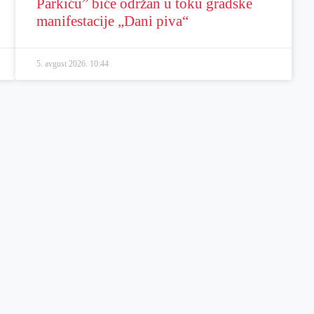
Parkiću” biće održan u toku gradske
manifestacije „Dani piva“
5. avgust 2026.
10:44