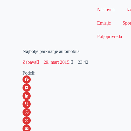
Naslovna
Iz
Emisije
Spor
Poljoprivreda
Najbolje parkiranje automobila
Zabava
29. mart 2015.
23:42
Podeli:
F
a
M
c
e
L
e
s
i
V
b
s
n
i
W
o
e
k
b
h
X