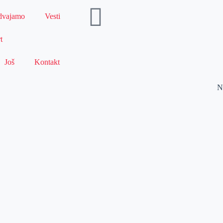
dvajamo
Vesti
t
Još
Kontakt
N