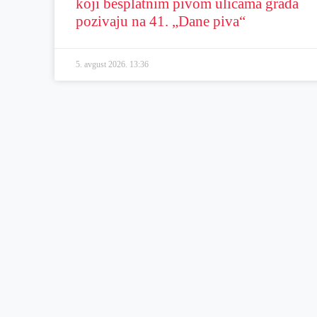
koji besplatnim pivom ulicama grada
pozivaju na 41. „Dane piva“
5. avgust 2026.
13:36