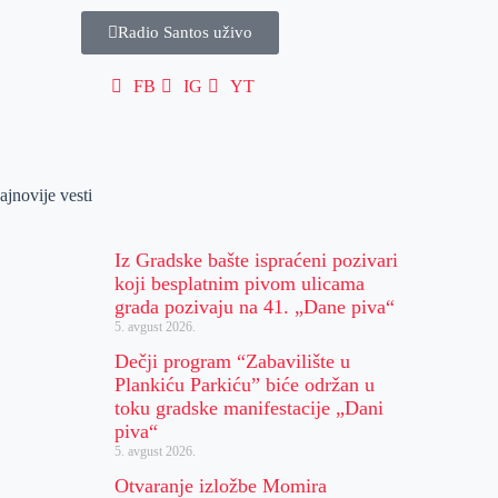
Radio Santos uživo
FB
IG
YT
ajnovije vesti
Iz Gradske bašte ispraćeni pozivari
koji besplatnim pivom ulicama
grada pozivaju na 41. „Dane piva“
5. avgust 2026.
Dečji program “Zabavilište u
Plankiću Parkiću” biće održan u
toku gradske manifestacije „Dani
piva“
5. avgust 2026.
Otvaranje izložbe Momira