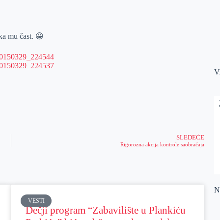
ka mu čast. 😀
V
SLEDEĆE
Rigorozna akcija kontrole saobraćaja
Na
VESTI
Dečji program “Zabavilište u Plankiću