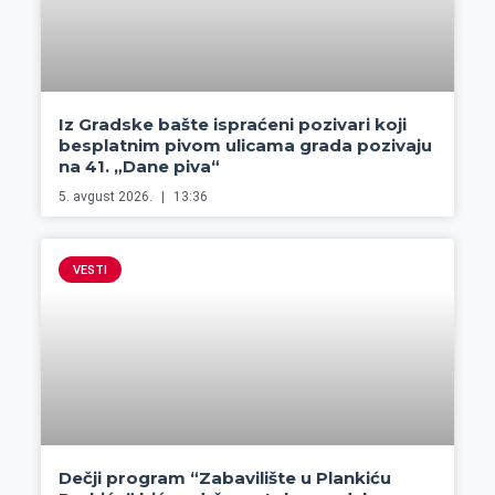
Iz Gradske bašte ispraćeni pozivari koji
besplatnim pivom ulicama grada pozivaju
na 41. „Dane piva“
5. avgust 2026.
13:36
VESTI
Dečji program “Zabavilište u Plankiću