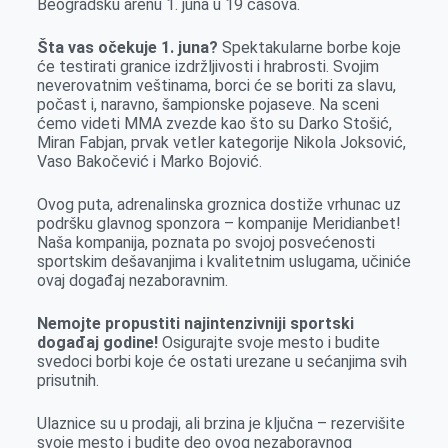
Beogradsku arenu 1. juna u 19 časova.
k
e
n
p
r
Šta vas očekuje 1. juna?
Spektakularne borbe koje
će testirati granice izdržljivosti i hrabrosti. Svojim
neverovatnim veštinama, borci će se boriti za slavu,
počast i, naravno, šampionske pojaseve. Na sceni
ćemo videti MMA zvezde kao što su Darko Stošić,
Miran Fabjan, prvak vetler kategorije Nikola Joksović,
Vaso Bakočević i Marko Bojović.
Ovog puta, adrenalinska groznica dostiže vrhunac uz
podršku glavnog sponzora – kompanije Meridianbet!
Naša kompanija, poznata po svojoj posvećenosti
sportskim dešavanjima i kvalitetnim uslugama, učiniće
ovaj događaj nezaboravnim.
Nemojte propustiti najintenzivniji sportski
događaj godine!
Osigurajte svoje mesto i budite
svedoci borbi koje će ostati urezane u sećanjima svih
prisutnih.
Ulaznice su u prodaji, ali brzina je ključna – rezervišite
svoje mesto i budite deo ovog nezaboravnog