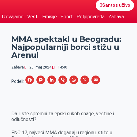
Santos uživo
Izdvajamo
Vesti
Emisije
Sport
Poljoprivreda
Zabava
MMA spektakl u Beogradu:
Najpopularniji borci stižu u
Arenu!
Zabava
20. maj 2024.
14:40
F
M
L
V
W
X
E
Podeli:
a
e
i
i
h
m
c
s
n
b
a
a
e
s
k
e
t
i
Da li ste spremni za epski sukob snage, veštine i
b
e
e
r
s
l
odlučnosti?
o
n
d
A
o
g
I
p
FNC 17, najveći MMA događaj u regionu, stiže u