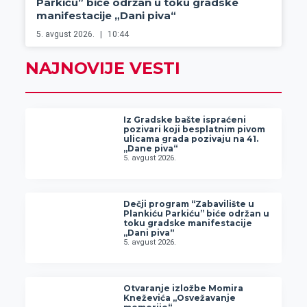
Parkiću” biće održan u toku gradske
manifestacije „Dani piva“
5. avgust 2026.
10:44
NAJNOVIJE VESTI
Iz Gradske bašte ispraćeni
pozivari koji besplatnim pivom
ulicama grada pozivaju na 41.
„Dane piva“
5. avgust 2026.
Dečji program “Zabavilište u
Plankiću Parkiću” biće održan u
toku gradske manifestacije
„Dani piva“
5. avgust 2026.
Otvaranje izložbe Momira
Kneževića „Osvežavanje