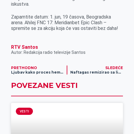
iskustva.
Zapamtite datum: 1. jun, 19 časova, Beogradska
arena. Ahilej FNC 17: Meridianbet Epic Clash –
spremite se za akciju koja će vas ostaviti bez daha!
RTV Santos
Autor: Redakcija radio televizije Santos
PRETHODNO
SLEDEĆE
Ljubav kako proces hemijskog ili organskog delovanja
Naftagas remizirao sa liderom
POVEZANE VESTI
VESTI