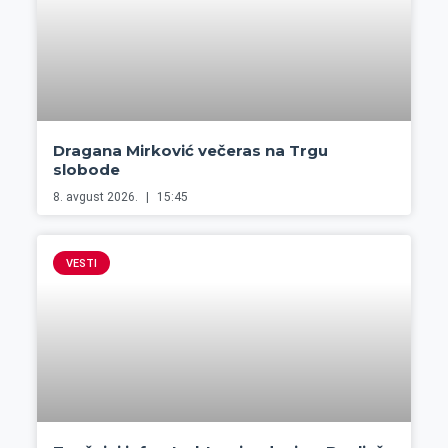
Dragana Mirković večeras na Trgu
slobode
8. avgust 2026.
15:45
VESTI