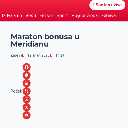
Santos uživo
Izdvajamo
Vesti
Emisije
Sport
Poljoprivreda
Zabava
Maraton bonusa u
Meridianu
Zabava
12. mart 2025.
14:29
F
a
M
c
e
L
Podeli:
e
s
i
V
b
s
n
i
W
o
e
k
b
h
X
o
n
e
e
a
E