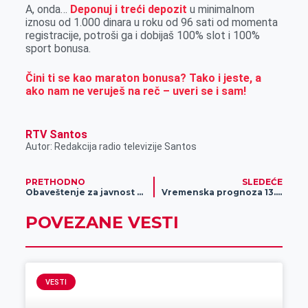
A, onda…
Deponuj i treći depozit
u minimalnom
iznosu od 1.000 dinara u roku od 96 sati od momenta
registracije, potroši ga i dobijaš 100% slot i 100%
sport bonusa.
Čini ti se kao maraton bonusa? Tako i jeste, a
ako nam ne veruješ na reč – uveri se i sam!
RTV Santos
Autor: Redakcija radio televizije Santos
PRETHODNO
SLEDEĆE
Obaveštenje za javnost o dobrovoljnom služenju vojnog roka sa oružjem za junski uputni rok 2025.
Vremenska prognoza 13.03.2025.
POVEZANE VESTI
VESTI