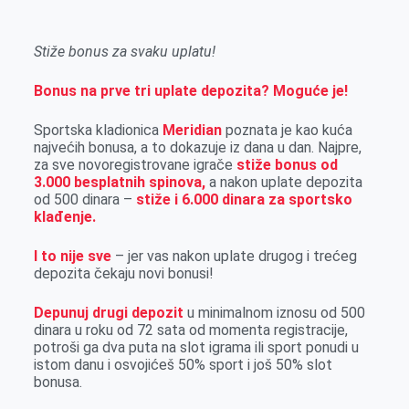
k
g
d
r
t
m
e
I
s
a
Stiže bonus za svaku uplatu!
r
n
A
i
p
l
Bonus na prve tri uplate depozita? Moguće je!
p
Sportska kladionica
Meridian
poznata je kao kuća
najvećih bonusa, a to dokazuje iz dana u dan. Najpre,
za sve novoregistrovane igrače
stiže bonus od
3.000 besplatnih spinova,
a nakon uplate depozita
od 500 dinara –
stiže i 6.000 dinara za sportsko
klađenje.
I to nije sve
– jer vas nakon uplate drugog i trećeg
depozita čekaju novi bonusi!
Depunuj drugi depozit
u minimalnom iznosu od 500
dinara u roku od 72 sata od momenta registracije,
potroši ga dva puta na slot igrama ili sport ponudi u
istom danu i osvojićeš 50% sport i još 50% slot
bonusa.