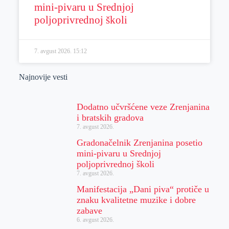
mini-pivaru u Srednjoj
poljoprivrednoj školi
7. avgust 2026.
15:12
Najnovije vesti
Dodatno učvršćene veze Zrenjanina
i bratskih gradova
7. avgust 2026.
Gradonačelnik Zrenjanina posetio
mini-pivaru u Srednjoj
poljoprivrednoj školi
7. avgust 2026.
Manifestacija „Dani piva“ protiče u
znaku kvalitetne muzike i dobre
zabave
6. avgust 2026.