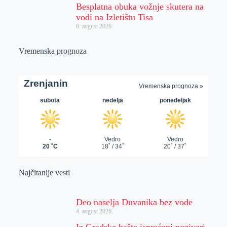
Besplatna obuka vožnje skutera na
vodi na Izletištu Tisa
6. avgust 2026.
Vremenska prognoza
Najčitanije vesti
Deo naselja Duvanika bez vode
4. avgust 2026.
Iz Gradske bašte ispraćeni pozivari