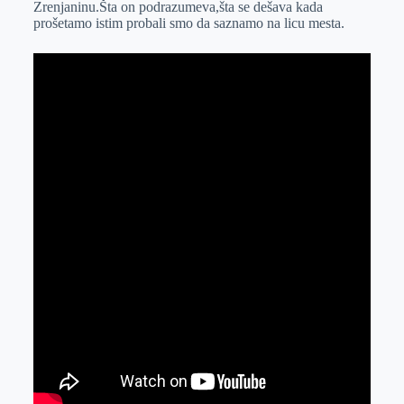
Zrenjaninu.Šta on podrazumeva,šta se dešava kada
r
n
A
i
prošetamo istim probali smo da saznamo na licu mesta.
p
l
p