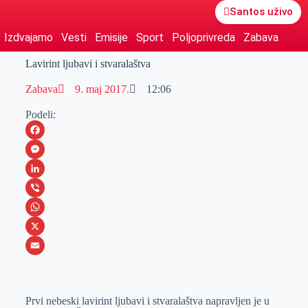
Santos uživo
Izdvajamo
Vesti
Emisije
Sport
Poljoprivreda
Zabava
Lavirint ljubavi i stvaralaštva
Zabava
9. maj 2017.
12:06
Podeli:
F
a
M
c
e
L
e
s
i
V
b
s
n
i
W
o
e
k
b
h
X
o
n
e
e
a
E
k
g
d
r
t
m
Prvi nebeski lavirint ljubavi i stvaralaštva napravljen je u
e
I
s
a