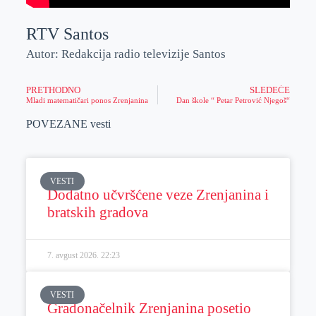
RTV Santos
Autor: Redakcija radio televizije Santos
PRETHODNO
SLEDEĆE
Mladi matematičari ponos Zrenjanina
Dan škole “ Petar Petrović Njegoš“
POVEZANE vesti
VESTI
Dodatno učvršćene veze Zrenjanina i
bratskih gradova
7. avgust 2026.
22:23
VESTI
Gradonačelnik Zrenjanina posetio