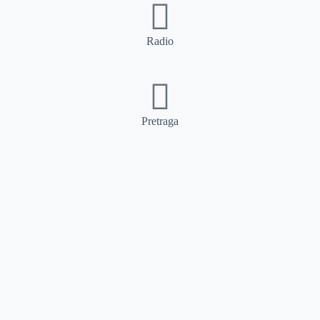
Radio
Pretraga
Pretraga
Kategorije
Ostalo
Naslovna