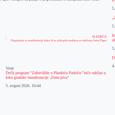
5
„
5
I
SLEDEĆE
u
Organizuju se manifestacije kako bi se prikupila sredstva za izlečenje Anite Pager
5
D
4
Vesti
Dečji program “Zabavilište u Plankiću Parkiću” biće održan u
toku gradske manifestacije „Dani piva“
5. avgust 2026.
10:44