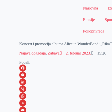
Naslovna
Iz
Emisije
Spor
Poljoprivreda
Koncert i promocija albuma Alice in WonderBand: „Rik
Najava događaja
,
Zabava
2. februar 2023.
15:26
Podeli:
F
a
M
c
e
L
e
s
i
V
b
s
n
i
W
o
e
k
b
h
X