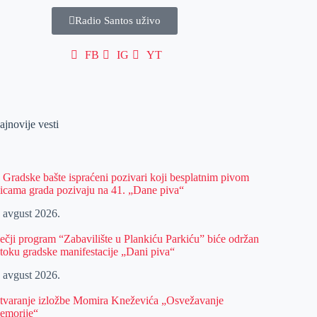
Radio Santos uživo
FB
IG
YT
ajnovije vesti
z Gradske bašte ispraćeni pozivari koji besplatnim pivom
licama grada pozivaju na 41. „Dane piva“
. avgust 2026.
ečji program “Zabavilište u Plankiću Parkiću” biće održan
 toku gradske manifestacije „Dani piva“
. avgust 2026.
tvaranje izložbe Momira Kneževića „Osvežavanje
emorije“