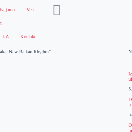
dvajamo
Vesti
t
Još
Kontakt
aTaka: New Balkan Rhythm”
N
I
u
5
D
u
5
O
m