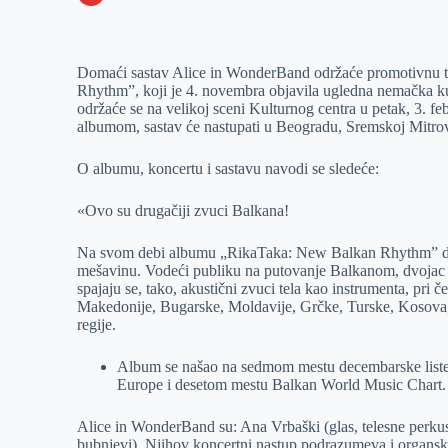
o
n
e
e
a
E
k
g
d
r
t
m
Domaći sastav Alice in WonderBand održaće promotivnu
e
I
s
a
Rhythm”, koji je 4. novembra objavila ugledna nemačka k
r
n
A
i
održaće se na velikoj sceni Kulturnog centra u petak, 3. 
albumom, sastav će nastupati u Beogradu, Sremskoj Mitro
p
l
p
O albumu, koncertu i sastavu navodi se sledeće:
«Ovo su drugačiji zvuci Balkana!
Na svom debi albumu „RikaTaka: New Balkan Rhythm” duo
mešavinu. Vodeći publiku na putovanje Balkanom, dvojac 
spajaju se, tako, akustični zvuci tela kao instrumenta, pr
Makedonije, Bugarske, Moldavije, Grčke, Turske, Kosova, 
regije.
Album se našao na sedmom mestu decembarske liste
Europe i desetom mestu Balkan World Music Chart.
Alice in WonderBand su: Ana Vrbaški (glas, telesne perkusij
bubnjevi). Njihov koncertni nastup podrazumeva i organski