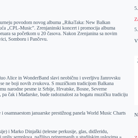
5
Z
 turneju povodom novog albuma „RikaTaka: New Balkan
uća „CPL-Music”. Zrenjaninski koncert i promocija albuma
5
februara sa početkom u 20 časova. Nakon Zrenjanina sa novim
vici, Somboru i Pančevu.
V
 Alice in WonderBand slavi neobičnu i uverljivu žanrovsku
se ne boji novih zvukova. S muzičkom tradicijom Balkana
i čemu narodne pesme iz Srbije, Hrvatske, Bosne, Severne
pa čak i Mađarske, bude radoznalost za bogatu muzičku tradiciju
 i osamnaestom januarske prestižnog panela World Music Charts
Na
e) i Marko Dinjaški (telesne perkusije, glas, didžeridu,
 upliv semplova, pažljivo pripremanih u studijskim uslovima.»
Z