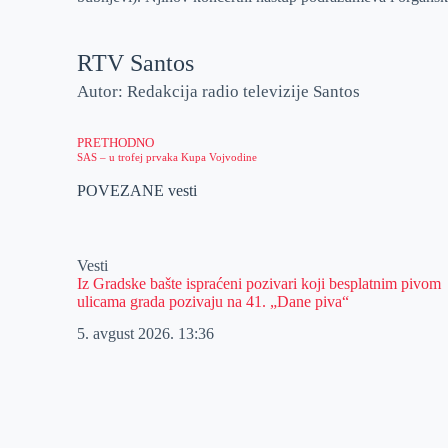
RTV Santos
Autor: Redakcija radio televizije Santos
PRETHODNO
SAS – u trofej prvaka Kupa Vojvodine
POVEZANE vesti
Vesti
Iz Gradske bašte ispraćeni pozivari koji besplatnim pivom
ulicama grada pozivaju na 41. „Dane piva“
5. avgust 2026.
13:36