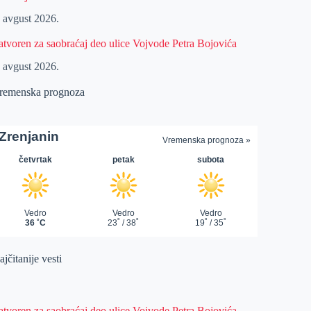
. avgust 2026.
atvoren za saobraćaj deo ulice Vojvode Petra Bojovića
. avgust 2026.
remenska prognoza
jčitanije vesti
atvoren za saobraćaj deo ulice Vojvode Petra Bojovića