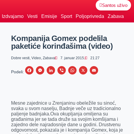
Santos uživo
Izdvajamo
Vesti
Emisije
Sport
Poljoprivreda
Zabava
Kompanija Gomex podelila
paketiće korinđašima (video)
Dobre vesti
,
Video
,
Zabava
7. januar 2015.
21:27
F
M
L
V
W
X
E
Podeli:
a
e
i
i
h
m
c
s
n
b
a
a
e
s
k
e
t
i
Mesne zajednice u Zrenjaninu obeležile su sinoć,
b
e
e
r
s
l
svaka u svom naselju, Badnje veče uz tradicionalno
o
n
d
A
paljenje badnjaka.Ova okupljanja omiljena su
građanima jer se tada druže sa svojim komšijama i
o
g
I
p
zajedno dele najradosnije dane u godini. Drustvenu
k
e
n
p
odgovornost, pokazala je i kompanija Gomex, koja je