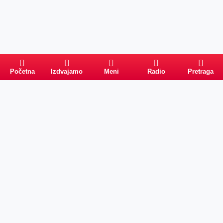
Početna
Izdvajamo
Meni
Radio
Pretraga
Pretraga
Kategorije
Ostalo
Naslovna
Izdvajamo
FB
IG
YT