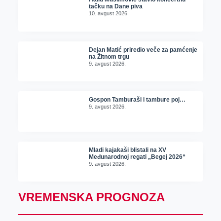
tačku na Dane piva
10. avgust 2026.
Dejan Matić priredio veče za pamćenje
na Žitnom trgu
9. avgust 2026.
Gospon Tamburaši i tambure poj…
9. avgust 2026.
Mladi kajakaši blistali na XV
Međunarodnoj regati „Begej 2026“
9. avgust 2026.
VREMENSKA PROGNOZA