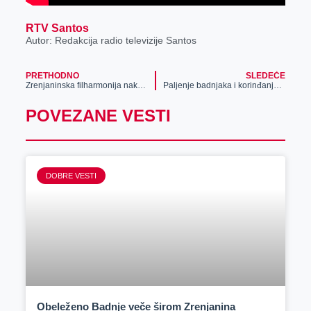
RTV Santos
Autor: Redakcija radio televizije Santos
PRETHODNO
SLEDEĆE
Zrenjaninska filharmonija nakon 60 godina oduševila građane
Paljenje badnjaka i korinđanje u Zrenjaninu (video)
POVEZANE VESTI
DOBRE VESTI
Obeleženo Badnje veče širom Zrenjanina