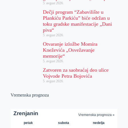
5. avgust 2026.
Dečji program “Zabavilište u
Plankiću Parkiću” biće održan u
toku gradske manifestacije „Dani
piva“
5. avgust 2026.
Otvaranje izložbe Momira
Kneževića „Osvežavanje
memorije“
5. avgust 2026.
Zatvoren za saobraćaj deo ulice
Vojvode Petra Bojovića
5. avgust 2026.
Vremenska prognoza