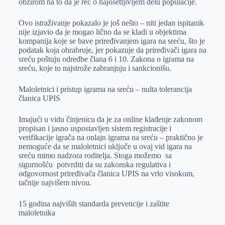
obzirom na to da je reč o najosetljivijem delu populacije.
Ovo istraživanje pokazalo je još nešto – niti jedan ispitanik
nije izjavio da je mogao lično da se kladi u objektima
kompanija koje se bave priređivanjem igara na sreću, što je
podatak koja ohrabruje, jer pokazuje da priređivači igara na
sreću poštuju odredbe člana 6 i 10. Zakona o igrama na
sreću, koje to najstrože zabranjuju i sankcionišu.
Maloletnici i pristup igrama na sreću – nulta tolerancija
članica UPIS
Imajući u vidu činjenicu da je za online klađenje zakonom
propisan i jasno uspostavljen sistem registracije i
verifikacije igrača na onlajn igrama na sreću – praktično je
nemoguće da se maloletnici uključe u ovaj vid igara na
sreću mimo nadzora roditelja. Stoga možemo sa
sigurnošću potvrditi da su zakonska regulativa i
odgovornost priređivača članica UPIS na vrlo visokom,
tačnije najvišem nivou.
15 godina najviših standarda prevencije i zaštite
maloletnika