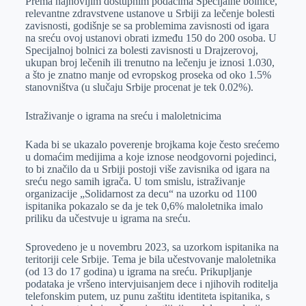
Prema najnovijim dostupnim podacima Specijalne bolnice,
relevantne zdravstvene ustanove u Srbiji za lečenje bolesti
zavisnosti, godišnje se sa problemima zavisnosti od igara
na sreću ovoj ustanovi obrati između 150 do 200 osoba. U
Specijalnoj bolnici za bolesti zavisnosti u Drajzerovoj,
ukupan broj lečenih ili trenutno na lečenju je iznosi 1.030,
a što je znatno manje od evropskog proseka od oko 1.5%
stanovništva (u slučaju Srbije procenat je tek 0.02%).
Istraživanje o igrama na sreću i maloletnicima
Kada bi se ukazalo poverenje brojkama koje često srećemo
u domaćim medijima a koje iznose neodgovorni pojedinci,
to bi značilo da u Srbiji postoji više zavisnika od igara na
sreću nego samih igrača. U tom smislu, istraživanje
organizacije „Solidarnost za decu“ na uzorku od 1100
ispitanika pokazalo se da je tek 0,6% maloletnika imalo
priliku da učestvuje u igrama na sreću.
Sprovedeno je u novembru 2023, sa uzorkom ispitanika na
teritoriji cele Srbije. Tema je bila učestvovanje maloletnika
(od 13 do 17 godina) u igrama na sreću. Prikupljanje
podataka je vršeno intervjuisanjem dece i njihovih roditelja
telefonskim putem, uz punu zaštitu identiteta ispitanika, s