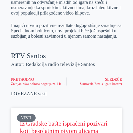
usmerenih na odvraćanje mladih od igara na sreću i
usmeravanje ka sportskim aktivnostima, kroz interaktivne i
ovoj populaciji prilagođene video klipove.
Imajući u vidu pozitivne rezultate dugogodišnje saradnje sa
Specijalnom bolnicom, novi projekat biće još uspešniji u
suzbijanju bolesti zavisnosti u njenom samom nastajanju.
RTV Santos
Autor: Redakcija radio televizije Santos
PRETHODNO
SLEDEĆE
Zrenjaninska bolnica bogatija za 1 lekara subspecijalistu i 9 lekara specijalista
Startovala Biznis liga u košarci
POVEZANE vesti
VESTI
Iz Gradske bašte ispraćeni pozivari
koji besplatnim pivom ulicama