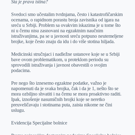
Šta je prava istina?
e
I
s
a
r
n
A
i
Svedoci smo učestalim tvrdnjama, često i katastrofičarskim
p
l
ocenama, o rapidnom porastu broja zavisnika od igara na
sreću u Srbiji. Problem sa ovakvim iskazima je u tome što
p
ni u čemu nisu zasnovani na egzaktnim naučnim
istraživanjima, pa se u javnosti sreću potpuno neutemeljene
brojke, koje često znaju da idu i do više stotina hiljada.
Medicinski stručnjaci i nadležne ustanove koje se u Srbiji
bave ovom problematikom, u proteklom periodu su
sprovodili istraživanja i javnost obavestili o svojim
podacima.
Pre nego što iznesemo egzaktne podatke, važno je
napomenuti da je svaka brojka, čak i da je 1, nešto što se
mora ozbiljno shvatiti i na čemu se mora proaktivno raditi.
Ipak, iznošenje nasumičnih brojki koje se neretko
preuveličavaju i stotinama puta, zaista nikome ne čini
uslugu.
Evidencija Specijalne bolnice