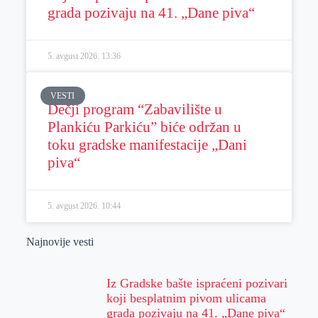
grada pozivaju na 41. „Dane piva“
5. avgust 2026.
13:36
VESTI
Dečji program “Zabavilište u
Plankiću Parkiću” biće održan u
toku gradske manifestacije „Dani
piva“
5. avgust 2026.
10:44
Najnovije vesti
Iz Gradske bašte ispraćeni pozivari
koji besplatnim pivom ulicama
grada pozivaju na 41. „Dane piva“