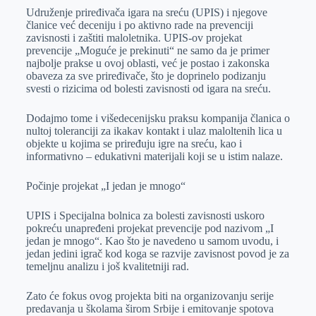
Udruženje priređivača igara na sreću (UPIS) i njegove
članice već deceniju i po aktivno rade na prevenciji
zavisnosti i zaštiti maloletnika. UPIS-ov projekat
prevencije „Moguće je prekinuti“ ne samo da je primer
najbolje prakse u ovoj oblasti, već je postao i zakonska
obaveza za sve priređivače, što je doprinelo podizanju
svesti o rizicima od bolesti zavisnosti od igara na sreću.
Dodajmo tome i višedecenijsku praksu kompanija članica o
nultoj toleranciji za ikakav kontakt i ulaz maloltenih lica u
objekte u kojima se priređuju igre na sreću, kao i
informativno – edukativni materijali koji se u istim nalaze.
Počinje projekat „I jedan je mnogo“
UPIS i Specijalna bolnica za bolesti zavisnosti uskoro
pokreću unapređeni projekat prevencije pod nazivom „I
jedan je mnogo“. Kao što je navedeno u samom uvodu, i
jedan jedini igrač kod koga se razvije zavisnost povod je za
temeljnu analizu i još kvalitetniji rad.
Zato će fokus ovog projekta biti na organizovanju serije
predavanja u školama širom Srbije i emitovanje spotova