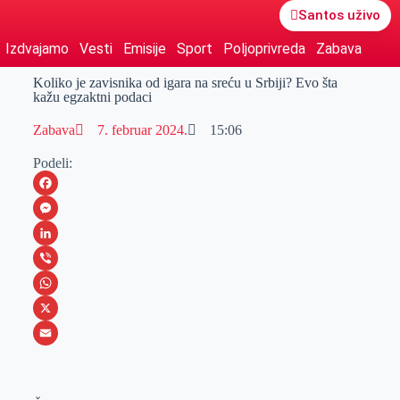
Santos uživo
Izdvajamo
Vesti
Emisije
Sport
Poljoprivreda
Zabava
Koliko je zavisnika od igara na sreću u Srbiji? Evo šta
kažu egzaktni podaci
Zabava
7. februar 2024.
15:06
Podeli:
F
a
M
c
e
L
e
s
i
V
b
s
n
i
W
o
e
k
b
h
X
o
n
e
e
a
E
k
g
d
r
t
m