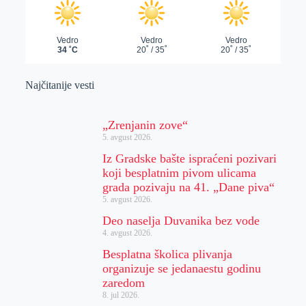
Najčitanije vesti
„Zrenjanin zove“
5. avgust 2026.
Iz Gradske bašte ispraćeni pozivari
koji besplatnim pivom ulicama
grada pozivaju na 41. „Dane piva“
5. avgust 2026.
Deo naselja Duvanika bez vode
4. avgust 2026.
Besplatna školica plivanja
organizuje se jedanaestu godinu
zaredom
8. jul 2026.