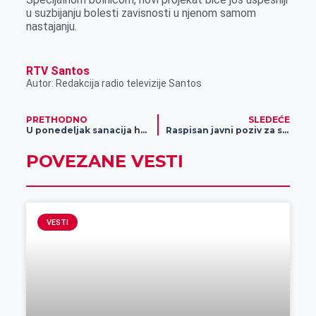
u suzbijanju bolesti zavisnosti u njenom samom
nastajanju.
RTV Santos
Autor: Redakcija radio televizije Santos
PRETHODNO
SLEDEĆE
U ponedeljak sanacija havarija na raskrsnici Skadarske i Tamiške ulice
Raspisan javni poziv za sufinansiranje mera energetske sanacije porodičnih kuća i stanova na teritoriji grada Zrenjanina za 2024. godinu
POVEZANE VESTI
VESTI