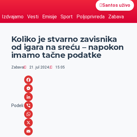
Santos uživo
Izdvajamo
Vesti
Emisije
Sport
Poljoprivreda
Zabava
Koliko je stvarno zavisnika
od igara na sreću – napokon
imamo tačne podatke
Zabava
21. jul 2024.
15:05
F
a
M
c
e
L
Podeli:
e
s
i
V
b
s
n
i
W
o
e
k
b
h
X