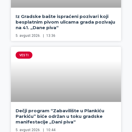
Iz Gradske bašte ispraćeni pozivari koji
besplatnim pivom ulicama grada pozivaju
na 41. „Dane piva“
5. avgust 2026.
13:36
VESTI
Dečji program “Zabavilište u Plankiću
Parkiću” biće održan u toku gradske
manifestacije „Dani piva“
5. avgust 2026.
10:44