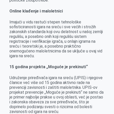
političke zloupotrebe.
Online klađenje i maloletnici
Imajući u vidu rastući stepen tehnološke
sofisticiranosti igara na sreću i sve većih i strožih
zakonskih standarda koji ovu delatnost u našoj zemlji
regulišu, a posebno onih koji regulišu sistem
registracije i verifikacije igrača, u onlajn igrama na
sreću i teoretski je, a posebno praktično
onemogućeno maloletnicima da se uključe u ovaj vid
igara na sreću.
15 godina projekta „Moguće je prekinuti“
Udruženje priređivača igara na sreću (UPIS) i njegove
članice već više od 15 godina aktivno rade na
prevenciji zavisnosti i zaštiti maloletnika. UPIS-ov
projekat prevencije „Moguće je prekinuti“ ne samo da
je primer najbolje prakse u ovoj oblasti, već je postao
i zakonska obaveza za sve priređivače, što je
doprinelo podizanju svesti o rizicima od bolesti
zavisnosti od igara na sreću.