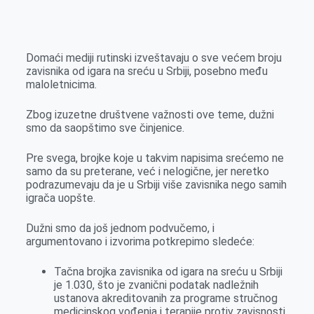
o
n
e
e
a
E
k
g
d
r
t
m
e
I
s
a
Domaći mediji rutinski izveštavaju o sve većem broju
r
n
A
i
zavisnika od igara na sreću u Srbiji, posebno među
maloletnicima.
p
l
p
Zbog izuzetne društvene važnosti ove teme, dužni
smo da saopštimo sve činjenice.
Pre svega, brojke koje u takvim napisima srećemo ne
samo da su preterane, već i nelogične, jer neretko
podrazumevaju da je u Srbiji više zavisnika nego samih
igrača uopšte.
Dužni smo da još jednom podvučemo, i
argumentovano i izvorima potkrepimo sledeće:
Tačna brojka zavisnika od igara na sreću u Srbiji
je 1.030, što je zvanični podatak nadležnih
ustanova akreditovanih za programe stručnog
medicinskog vođenja i terapije protiv zavisnosti