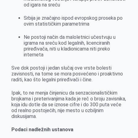
od igara na sreću
Srbija je značajno ispod evropskog proseka po
ovim statističkim parametrima
Ne postoji način da maloletnici učestvuju u
igrama na sreću kod legalnih, licenciranih
priređivača, niti u kladionicama niti preko
interneta
Sve dok postoji i jedan slučaj ove vrste bolesti
zavisnosti, na tome se mora posvećeno i proaktivno
raditi, kao što legalni priređivači i čine.
Ipak, to ne menja činjenicu da senzacionalističkim
brojkama i preterivanjima kada je reč o broju zavisnika,
koja idu dotle da se iznose cifre i do 300 puta veće
od realno postojećih, nije mesto u ozbiljnim
diskusijama.
Podaci nadležnih ustanova