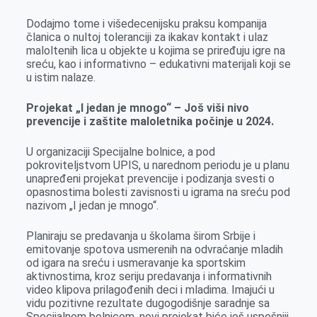
Dodajmo tome i višedecenijsku praksu kompanija
članica o nultoj toleranciji za ikakav kontakt i ulaz
maloltenih lica u objekte u kojima se priređuju igre na
sreću, kao i informativno – edukativni materijali koji se
u istim nalaze.
Projekat „I jedan je mnogo“ – Još viši nivo
prevencije i zaštite maloletnika počinje u 2024.
U organizaciji Specijalne bolnice, a pod
pokroviteljstvom UPIS, u narednom periodu je u planu
unapređeni projekat prevencije i podizanja svesti o
opasnostima bolesti zavisnosti u igrama na sreću pod
nazivom „I jedan je mnogo“.
Planiraju se predavanja u školama širom Srbije i
emitovanje spotova usmerenih na odvraćanje mladih
od igara na sreću i usmeravanje ka sportskim
aktivnostima, kroz seriju predavanja i informativnih
video klipova prilagođenih deci i mladima. Imajući u
vidu pozitivne rezultate dugogodišnje saradnje sa
Specijalnom bolnicom, novi projekat biće još uspešniji