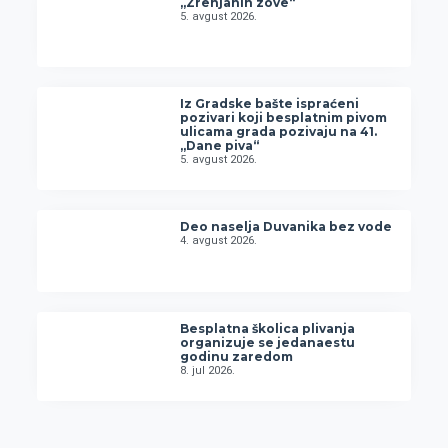
„Zrenjanin zove“
5. avgust 2026.
Iz Gradske bašte ispraćeni
pozivari koji besplatnim pivom
ulicama grada pozivaju na 41.
„Dane piva“
5. avgust 2026.
Deo naselja Duvanika bez vode
4. avgust 2026.
Besplatna školica plivanja
organizuje se jedanaestu
godinu zaredom
8. jul 2026.