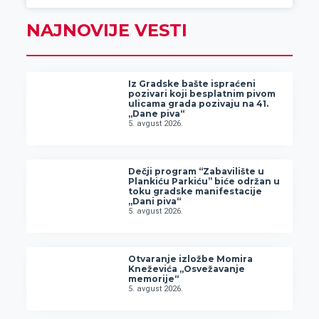
NAJNOVIJE VESTI
Iz Gradske bašte ispraćeni
pozivari koji besplatnim pivom
ulicama grada pozivaju na 41.
„Dane piva“
5. avgust 2026.
Dečji program “Zabavilište u
Plankiću Parkiću” biće održan u
toku gradske manifestacije
„Dani piva“
5. avgust 2026.
Otvaranje izložbe Momira
Kneževića „Osvežavanje
memorije“
5. avgust 2026.