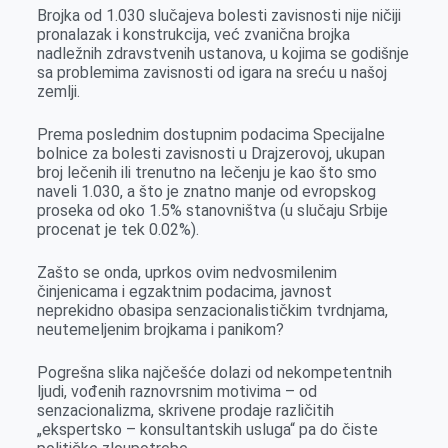
Brojka od 1.030 slučajeva bolesti zavisnosti nije ničiji
pronalazak i konstrukcija, već zvanična brojka
nadležnih zdravstvenih ustanova, u kojima se godišnje
sa problemima zavisnosti od igara na sreću u našoj
zemlji.
Prema poslednim dostupnim podacima Specijalne
bolnice za bolesti zavisnosti u Drajzerovoj, ukupan
broj lečenih ili trenutno na lečenju je kao što smo
naveli 1.030, a što je znatno manje od evropskog
proseka od oko 1.5% stanovništva (u slučaju Srbije
procenat je tek 0.02%).
Zašto se onda, uprkos ovim nedvosmilenim
činjenicama i egzaktnim podacima, javnost
neprekidno obasipa senzacionalističkim tvrdnjama,
neutemeljenim brojkama i panikom?
Pogrešna slika najčešće dolazi od nekompetentnih
ljudi, vođenih raznovrsnim motivima – od
senzacionalizma, skrivene prodaje različitih
„ekspertsko – konsultantskih usluga“ pa do čiste