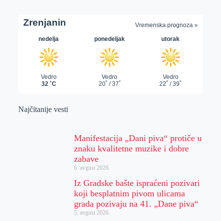
Najčitanije vesti
Manifestacija „Dani piva“ protiče u
znaku kvalitetne muzike i dobre
zabave
6. avgust 2026.
Iz Gradske bašte ispraćeni pozivari
koji besplatnim pivom ulicama
grada pozivaju na 41. „Dane piva“
5. avgust 2026.