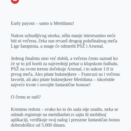
o
n
e
e
a
E
k
g
d
r
t
m
Early payout – samo u Meridianu!
e
I
s
a
r
n
A
i
Nakon uzbudljivog utorka, ništa manje interesantno neće
p
l
biti ni večeras, čeka nas revanš drugog polufinalnog meča
Lige šampiona, a snage će odmeriti PSŽ i Arsenal.
p
Jednog finalistu smo već dobili, a večeras ćemo saznati ko
će se to još boriti za najvredniji pehar u klupskom fudbalu.
PSŽ na svom terenu dočekuje Arsenal, i to nakon 1:0 iz
prvog meča. Ako pitate bukmejkere – Francuzi su i večeras
favoriti, ali ako pitate bukmejkere Meridiana – iskoristite
najveće kvote i osvojite fantastične bonuse!
O čemu se radi?
Krenimo redom – svako ko to do sada nije uradio, neka se
odmah registruje na meridianbet.rs sajtu ili mobilnoj
aplikaciji, verifikuje svoj nalog i preuzme fantastičan bonus
dobrodošlice od 5.000 dinara.