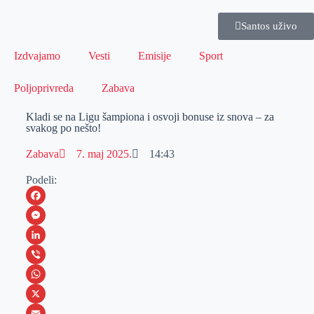
Santos uživo
Izdvajamo
Vesti
Emisije
Sport
Poljoprivreda
Zabava
Kladi se na Ligu šampiona i osvoji bonuse iz snova – za
svakog po nešto!
Zabava
7. maj 2025.
14:43
Podeli:
F
a
M
c
e
L
e
s
i
V
b
s
n
i
W
o
e
k
b
h
X