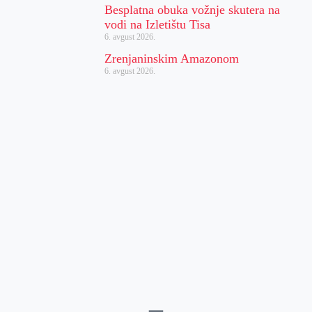
Besplatna obuka vožnje skutera na
vodi na Izletištu Tisa
6. avgust 2026.
Zrenjaninskim Amazonom
6. avgust 2026.