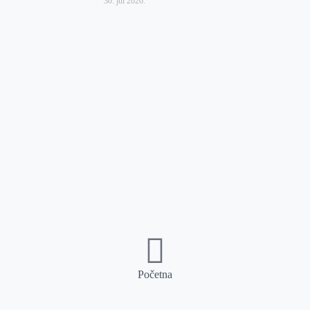
30. jul 2026.
Početna