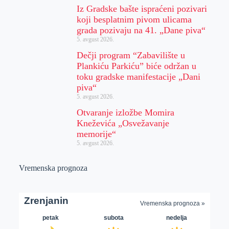
Iz Gradske bašte ispraćeni pozivari
koji besplatnim pivom ulicama
grada pozivaju na 41. „Dane piva“
5. avgust 2026.
Dečji program “Zabavilište u
Plankiću Parkiću” biće održan u
toku gradske manifestacije „Dani
piva“
5. avgust 2026.
Otvaranje izložbe Momira
Kneževića „Osvežavanje
memorije“
5. avgust 2026.
Vremenska prognoza