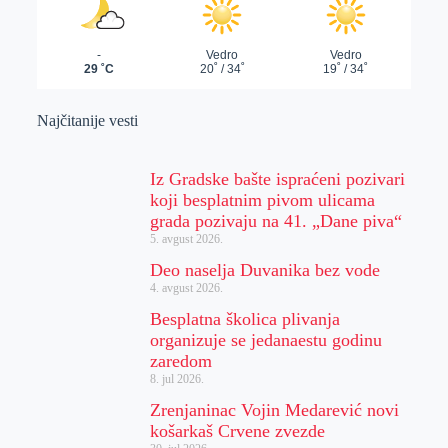
Najčitanije vesti
Iz Gradske bašte ispraćeni pozivari
koji besplatnim pivom ulicama
grada pozivaju na 41. „Dane piva“
5. avgust 2026.
Deo naselja Duvanika bez vode
4. avgust 2026.
Besplatna školica plivanja
organizuje se jedanaestu godinu
zaredom
8. jul 2026.
Zrenjaninac Vojin Medarević novi
košarkaš Crvene zvezde