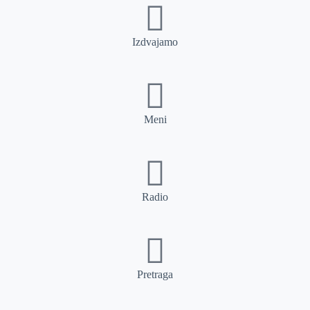
Izdvajamo
Meni
Radio
Pretraga
Pretraga