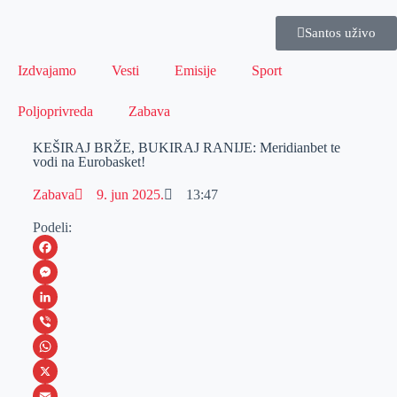
Santos uživo
Izdvajamo
Vesti
Emisije
Sport
Poljoprivreda
Zabava
KEŠIRAJ BRŽE, BUKIRAJ RANIJE: Meridianbet te
vodi na Eurobasket!
Zabava
9. jun 2025.
13:47
Podeli:
F
a
M
c
e
L
e
s
i
V
b
s
n
i
W
o
e
k
b
h
X