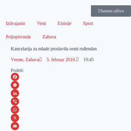
Santos uživo
Izdvajamo
Vesti
Emisije
Sport
Poljoprivreda
Zabava
Kancelarija za mlade proslavila osmi rođendan
Vreme
,
Zabava
5. februar 2016.
19:45
Podeli:
F
a
M
c
e
L
e
s
i
V
b
s
n
i
W
o
e
k
b
h
X