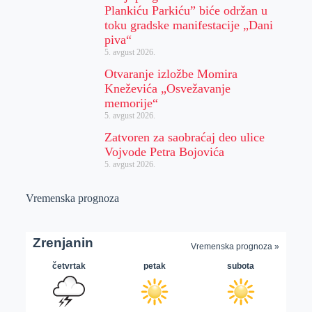
Plankiću Parkiću” biće održan u
toku gradske manifestacije „Dani
piva“
5. avgust 2026.
Otvaranje izložbe Momira
Kneževića „Osvežavanje
memorije“
5. avgust 2026.
Zatvoren za saobraćaj deo ulice
Vojvode Petra Bojovića
5. avgust 2026.
Vremenska prognoza