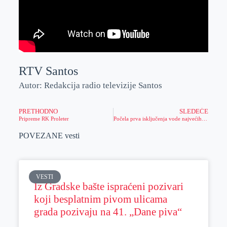
RTV Santos
Autor: Redakcija radio televizije Santos
PRETHODNO
SLEDEĆE
Pripreme RK Proleter
Počela prva isključenja vode najvećih dužnika
POVEZANE vesti
VESTI
Iz Gradske bašte ispraćeni pozivari
koji besplatnim pivom ulicama
grada pozivaju na 41. „Dane piva“