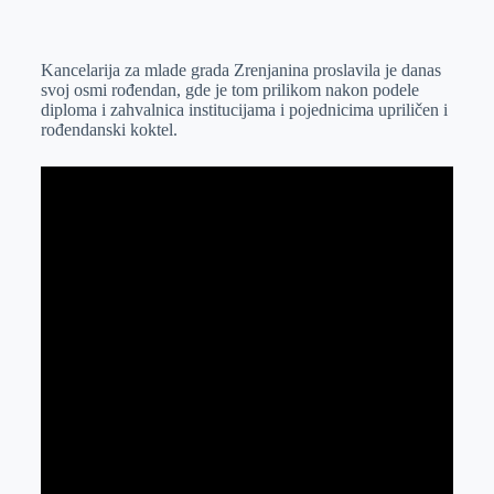
o
n
e
e
a
E
k
g
d
r
t
m
Kancelarija za mlade grada Zrenjanina proslavila je danas
e
I
s
a
svoj osmi rođendan, gde je tom prilikom nakon podele
r
n
A
i
diploma i zahvalnica institucijama i pojednicima upriličen i
rođendanski koktel.
p
l
p