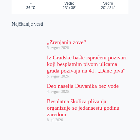
Najčitanije vesti
„Zrenjanin zove“
5. avgust 2026.
Iz Gradske bašte ispraćeni pozivari
koji besplatnim pivom ulicama
grada pozivaju na 41. „Dane piva“
5. avgust 2026.
Deo naselja Duvanika bez vode
4. avgust 2026.
Besplatna školica plivanja
organizuje se jedanaestu godinu
zaredom
8. jul 2026.