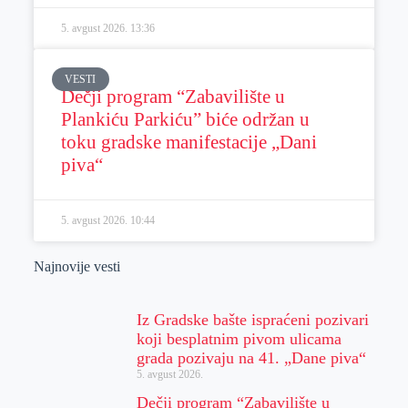
5. avgust 2026.
13:36
VESTI
Dečji program “Zabavilište u
Plankiću Parkiću” biće održan u
toku gradske manifestacije „Dani
piva“
5. avgust 2026.
10:44
Najnovije vesti
Iz Gradske bašte ispraćeni pozivari
koji besplatnim pivom ulicama
grada pozivaju na 41. „Dane piva“
5. avgust 2026.
Dečji program “Zabavilište u