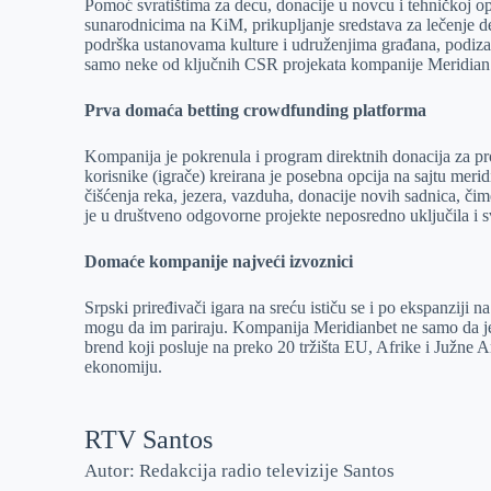
Pomoć svratištima za decu, donacije u novcu i tehničkoj o
sunarodnicima na KiM, prikupljanje sredstava za lečenje dec
podrška ustanovama kulture i udruženjima građana, podizan
samo neke od ključnih CSR projekata kompanije Meridian i
Prva domaća betting crowdfunding platforma
Kompanija je pokrenula i program direktnih donacija za pr
korisnike (igrače) kreirana je posebna opcija na sajtu merid
čišćenja reka, jezera, vazduha, donacije novih sadnica, čim
je u društveno odgovorne projekte neposredno uključila i s
Domaće kompanije najveći izvoznici
Srpski priređivači igara na sreću ističu se i po ekspanziji n
mogu da im pariraju. Kompanija Meridianbet ne samo da je 
brend koji posluje na preko 20 tržišta EU, Afrike i Južne
ekonomiju.
RTV Santos
Autor: Redakcija radio televizije Santos