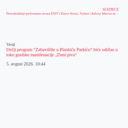
SLEDEĆE
Nesvakidašnji performans otvara EXIT i Dance Arenu, Vylana i Aubrey Marcus stižu na Tvrđavu!
Vesti
Dečji program “Zabavilište u Plankiću Parkiću” biće održan u
toku gradske manifestacije „Dani piva“
5. avgust 2026.
10:44