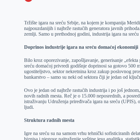
o
n
e
e
a
E
k
g
d
r
t
m
Tržište igara na sreću Srbije, na kojem je kompanija Meridi
e
I
s
a
najpouzdanijih i najbrže rastućih generatora javnih prihoda
r
n
A
i
zemlji. Samo u prethodnoj godini, industrija igara na sreću 
p
l
Doprinos industrije igara na sreću domaćoj ekonomiji
p
Bilo kroz oporezivanje, zapošljavanje, generisanje „efekta p
sreću domaćoj privredi godišnje doprinosi sa gotovo 500 mi
ugostiteljstvo, sektor nekretnina kroz zakup poslovnog pros
bankarstvo – samo su neki od sektora čiji je jedan od ključ
Ovo je jedan od najbrže rastućih industrija i po još jedn
novih radnih mesta. Reč je o 15.000 neposrednih, a posred
istraživanju Udruženja priređivača igara na sreću (UPIS), o
ljudi.
Struktura radnih mesta
Igre na sreću su na samom vrhu tehnički sofisticiranih de
biznisa i njegove najtraženije veštine jesu analitika, statisti