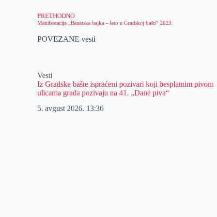
PRETHODNO
Manifestacija „Banatska bajka – leto u Gradskoj bašti“ 2023.
POVEZANE vesti
Vesti
Iz Gradske bašte ispraćeni pozivari koji besplatnim pivom
ulicama grada pozivaju na 41. „Dane piva“
5. avgust 2026.
13:36