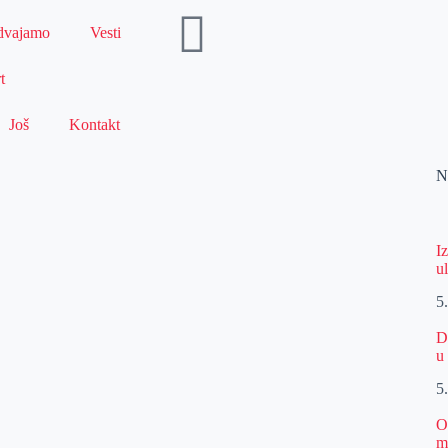
dvajamo
Vesti
t
Još
Kontakt
N
I
u
5
D
u
5
O
m