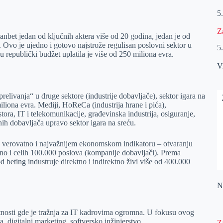
5
Z
anbet jedan od ključnih aktera više od 20 godina, jedan je od
. Ovo je ujedno i gotovo najstrože regulisan poslovni sektor u
5
u republički budžet uplatila je više od 250 miliona evra.
V
relivanja“ u druge sektore (industrije dobavljače), sektor igara na
liona evra. Mediji, HoReCa (industrija hrane i pića),
tora, IT i telekomunikacije, građevinska industrija, osiguranje,
nih dobavljača upravo sektor igara na sreću.
om, verovatno i najvažnijem ekonomskom indikatoru – otvaranju
no i celih 100.000 poslova (kompanije dobavljači). Prema
d beting industruje direktno i indirektno živi više od 400.000
Na
latnosti gde je tražnja za IT kadrovima ogromna. U fokusu ovog
ka, digitalni marketing, softversko inžinjerstvo.
Z