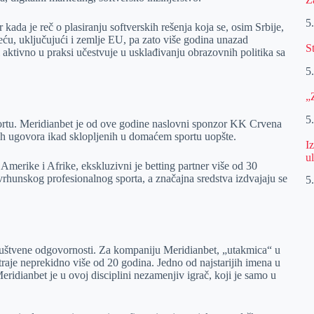
5
ada je reč o plasiranju softverskih rešenja koja se, osim Srbije,
reću, uključujući i zemlje EU, pa zato više godina unazad
S
i aktivno u praksi učestvuje u usklađivanju obrazovnih politika sa
5
„
5
rtu. Meridianbet je od ove godine naslovni sponzor KK Crvena
ih ugovora ikad sklopljenih u domaćem sportu uopšte.
I
u
Amerike i Afrike, ekskluzivni je betting partner više od 30
 vrhunskog profesionalnog sporta, a značajna sredstva izdvajaju se
5
 društvene odgovornosti. Za kompaniju Meridianbet, „utakmica“ u
 traje neprekidno više od 20 godina. Jedno od najstarijih imena u
eridianbet je u ovoj disciplini nezamenjiv igrač, koji je samo u