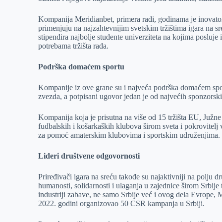
Kompanija Meridianbet, primera radi, godinama je inovator k
primenjuju na najzahtevnijim svetskim tržištima igara na s
stipendira najbolje studente univerziteta na kojima posluje 
potrebama tržišta rada.
Podrška domaćem sportu
Kompanije iz ove grane su i najveća podrška domaćem spo
zvezda, a potpisani ugovor jedan je od najvećih sponzorsk
Kompanija koja je prisutna na više od 15 tržišta EU, Južne 
fudbalskih i košarkaških klubova širom sveta i pokrovitelj
za pomoć amaterskim klubovima i sportskim udruženjima.
Lideri društvene odgovornosti
Priređivači igara na sreću takođe su najaktivniji na polju
humanosti, solidarnosti i ulaganja u zajednice širom Srbije
industriji zabave, ne samo Srbije već i ovog dela Evrope, M
2022. godini organizovao 50 CSR kampanja u Srbiji.