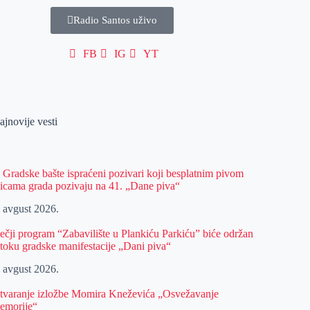
Radio Santos uživo
FB
IG
YT
ajnovije vesti
z Gradske bašte ispraćeni pozivari koji besplatnim pivom
licama grada pozivaju na 41. „Dane piva“
. avgust 2026.
ečji program “Zabavilište u Plankiću Parkiću” biće održan
 toku gradske manifestacije „Dani piva“
. avgust 2026.
tvaranje izložbe Momira Kneževića „Osvežavanje
emorije“