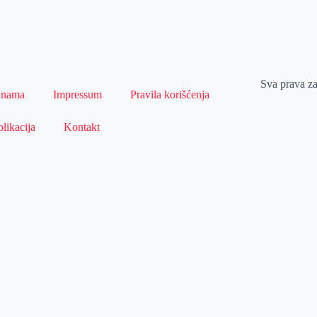
Sva prava z
 nama
Impressum
Pravila korišćenja
likacija
Kontakt
Naslovna