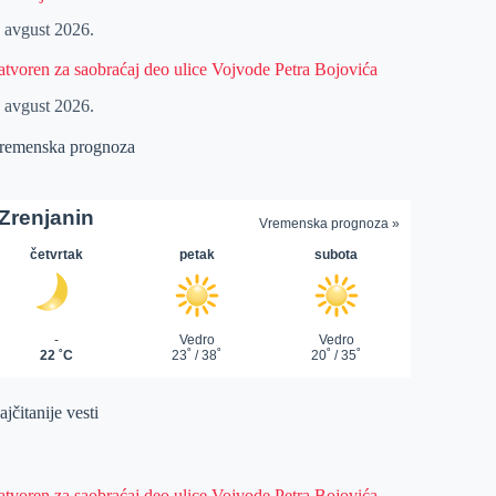
. avgust 2026.
atvoren za saobraćaj deo ulice Vojvode Petra Bojovića
. avgust 2026.
remenska prognoza
jčitanije vesti
atvoren za saobraćaj deo ulice Vojvode Petra Bojovića