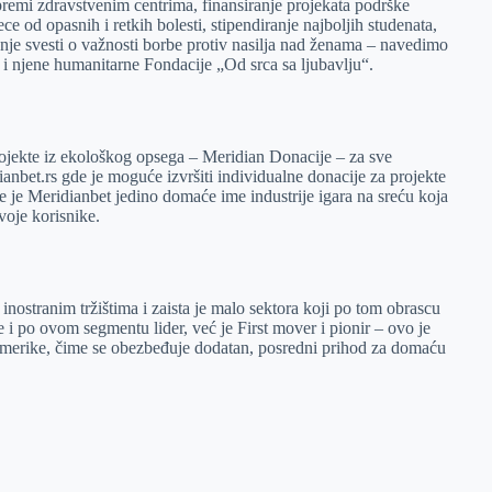
premi zdravstvenim centrima, finansiranje projekata podrške
e od opasnih i retkih bolesti, stipendiranje najboljih studenata,
je svesti o važnosti borbe protiv nasilja nad ženama – navedimo
 njene humanitarne Fondacije „Od srca sa ljubavlju“.
ojekte iz ekološkog opsega – Meridian Donacije – za sve
ianbet.rs gde je moguće izvršiti individualne donacije za projekte
e je Meridianbet jedino domaće ime industrije igara na sreću koja
voje korisnike.
a inostranim tržištima i zaista je malo sektora koji po tom obrascu
i po ovom segmentu lider, već je First mover i pionir – ovo je
 Amerike, čime se obezbeđuje dodatan, posredni prihod za domaću