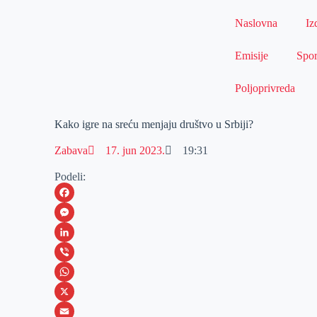
Naslovna
Iz
Emisije
Spor
Poljoprivreda
Kako igre na sreću menjaju društvo u Srbiji?
Zabava
17. jun 2023.
19:31
Podeli:
F
a
M
c
e
L
e
s
i
V
b
s
n
i
W
o
e
k
b
h
X