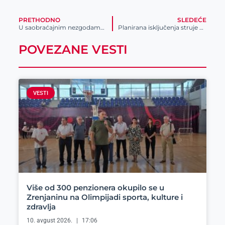
PRETHODNO
SLEDEĆE
U saobraćajnim nezgodama dve osobe povređene
Planirana isključenja struje u Zrenjaninu
POVEZANE VESTI
VESTI
Više od 300 penzionera okupilo se u
Zrenjaninu na Olimpijadi sporta, kulture i
zdravlja
10. avgust 2026.
17:06