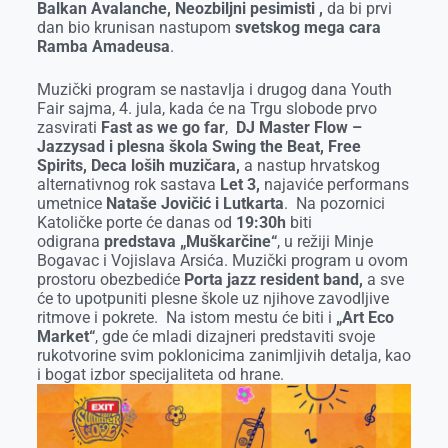
Balkan Avalanche, Neozbiljni pesimisti ,
da bi prvi
dan bio krunisan nastupom
svetskog mega cara
Ramba Amadeusa
.
Muzički program se nastavlja i drugog dana Youth
Fair sajma, 4. jula, kada će na Trgu slobode prvo
zasvirati
Fast as we go far
,
DJ Master Flow –
Jazzysad i plesna škola Swing the Beat,
Free
Spirits, Deca loših muzičara,
a nastup hrvatskog
alternativnog rok sastava
Let 3,
najaviće performans
umetnice
Nataše Jovičić i Lutkarta
. Na pozornici
Katoličke porte će danas od
19:30h
biti
odigrana
predstava
„Muškarčine“
, u režiji Minje
Bogavac i Vojislava Arsića. Muzički program u ovom
prostoru obezbediće
Porta jazz resident band,
a sve
će to upotpuniti plesne škole uz njihove zavodljive
ritmove i pokrete. Na istom mestu će biti i
„Art Eco
Market“
, gde će mladi dizajneri predstaviti svoje
rukotvorine svim poklonicima zanimljivih detalja, kao
i bogat izbor specijaliteta od hrane.