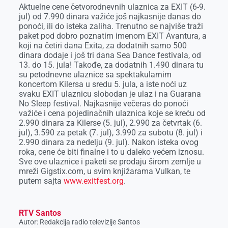
Aktuelne cene četvorodnevnih ulaznica za EXIT (6-9.
jul) od 7.990 dinara važiće još najkasnije danas do
ponoći, ili do isteka zaliha. Trenutno se najviše traži
paket pod dobro poznatim imenom EXIT Avantura, a
koji na četiri dana Exita, za dodatnih samo 500
dinara dodaje i još tri dana Sea Dance festivala, od
13. do 15. jula! Takođe, za dodatnih 1.490 dinara tu
su petodnevne ulaznice sa spektakularnim
koncertom Kilersa u sredu 5. jula, a iste noći uz
svaku EXIT ulaznicu slobodan je ulaz i na Guarana
No Sleep festival. Najkasnije večeras do ponoći
važiće i cena pojedinačnih ulaznica koje se kreću od
2.990 dinara za Kilerse (5. jul), 2.990 za četvrtak (6.
jul), 3.590 za petak (7. jul), 3.990 za subotu (8. jul) i
2.990 dinara za nedelju (9. jul). Nakon isteka ovog
roka, cene će biti finalne i to u daleko većem iznosu.
Sve ove ulaznice i paketi se prodaju širom zemlje u
mreži Gigstix.com, u svim knjižarama Vulkan, te
putem sajta
www.exitfest.org
.
RTV Santos
Autor: Redakcija radio televizije Santos