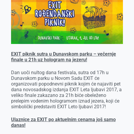
EXIT piknik sutra u Dunavskom parku – večernje
finale u 21h uz hologram na jezeru!
Dan uoči nultog dana festivala, sutra od 17h u
Dunavskom parku u Novom Sadu EXIT će
organizovati popodnevni piknik kojim će najaviti pet
dana novosadskog izdanja EXIT Leta ljubavi 2017, a
veliko finale zakazano za 21h biće obeleženo
prelepim vodenim hologramom iznad jezera, koji će
simbolički predstaviti EXIT Leto ljubavi 2017!
Ulaznice za EXIT po aktuelnim cenama još samo
danas!