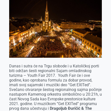
Danas i sutra će na Trgu slobode i u Katoličkoj porti
biti održan šesti regionalni Sajam omladinskog
turizma – Youth Fair 2017. Youth Fair će i ove
godine, kao oprobanu formulu za dobar provod,
imati svoj sajamski i muzički deo “Get EXITed”.
Svečano otvaranje šestog regionalnog sajma počinje
nastupom Kamernog orkestra simbolično u 20:21h, u
čast Novog Sada kao Evropske prestonice kulture
2021. godine. U muzičkom “Get EXITed” programu
prvog dana učestvuju i
Dragoljub Đuričić & The