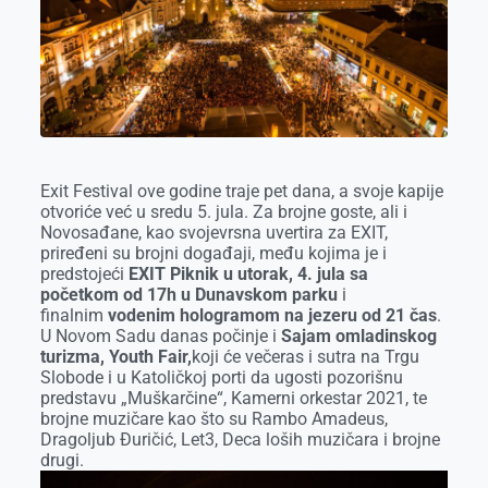
o
g
I
p
k
e
n
p
r
Exit Festival ove godine traje pet dana, a svoje kapije
otvoriće već u sredu 5. jula. Za brojne goste, ali i
Novosađane, kao svojevrsna uvertira za EXIT,
priređeni su brojni događaji, među kojima je i
predstojeći
EXIT Piknik u utorak, 4. jula sa
početkom od 17h u Dunavskom parku
i
finalnim
vodenim hologramom na jezeru od 21 čas
.
U Novom Sadu danas počinje i
Sajam omladinskog
turizma, Youth Fair,
koji će večeras i sutra na Trgu
Slobode i u Katoličkoj porti da ugosti pozorišnu
predstavu „Muškarčine“, Kamerni orkestar 2021, te
brojne muzičare kao što su Rambo Amadeus,
Dragoljub Đuričić, Let3, Deca loših muzičara i brojne
drugi.