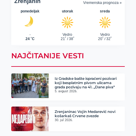
NAJČITANIJE VESTI
Iz Gradske bašte ispraćeni pozivari
koji besplatnim pivom ulicama
grada pozivaju na 41. „Dane piva“
5. avgust 2026.
Zrenjaninac Vojin Medarević novi
košarkaš Crvene zvezde
30. jul 2026.