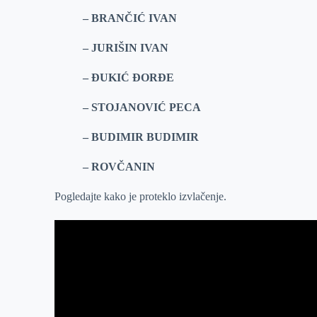
– BRANČIĆ IVAN
– JURIŠIN IVAN
– ĐUKIĆ ĐORĐE
– STOJANOVIĆ PECA
– BUDIMIR BUDIMIR
– ROVČANIN
Pogledajte kako je proteklo izvlačenje.