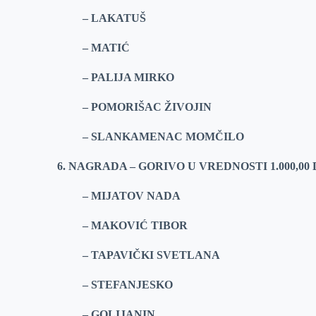
– LAKATUŠ
– MATIĆ
– PALIJA MIRKO
– POMORIŠAC ŽIVOJIN
– SLANKAMENAC MOMČILO
6. NAGRADA – GORIVO U VREDNOSTI 1.000,00
– MIJATOV NADA
– MAKOVIĆ TIBOR
– TAPAVIČKI SVETLANA
– STEFANJESKO
– GOLIJANIN