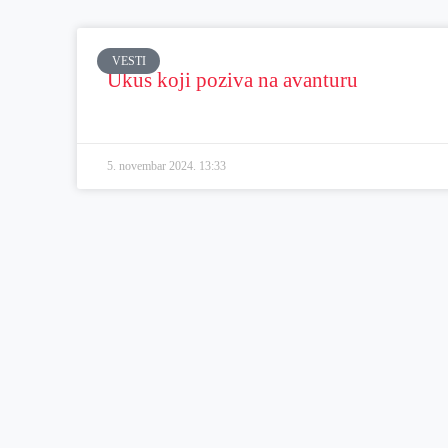
VESTI
Ukus koji poziva na avanturu
5. novembar 2024.
13:33