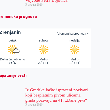
Vojvode Petra Bojovića
5. avgust 2026.
remenska prognoza
ajčitanije vesti
Iz Gradske bašte ispraćeni pozivari
koji besplatnim pivom ulicama
grada pozivaju na 41. „Dane piva“
5. avgust 2026.