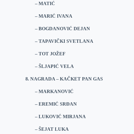
– MATIĆ
– MARIĆ IVANA
– BOGDANOVIĆ DEJAN
– TAPAVIČKI SVETLANA
– TOT JOŽEF
– ŠLJAPIĆ VELA
8. NAGRADA – KAČKET PAN GAS
– MARKANOVIĆ
– EREMIĆ SRĐAN
– LUKOVIĆ MIRJANA
– ŠEJAT LUKA