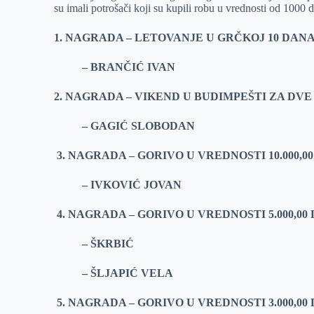
su imali potrošači koji su kupili robu u vrednosti od 1000 
r
n
A
i
p
l
1. NAGRADA – LETOVANJE U GRČKOJ 10 DAN
p
– BRANČIĆ IVAN
2. NAGRADA – VIKEND U BUDIMPEŠTI ZA DVE
– GAGIĆ SLOBODAN
3. NAGRADA – GORIVO U VREDNOSTI 10.000,0
– IVKOVIĆ JOVAN
4. NAGRADA – GORIVO U VREDNOSTI 5.000,00
– ŠKRBIĆ
– ŠLJAPIĆ VELA
5. NAGRADA – GORIVO U VREDNOSTI 3.000,00