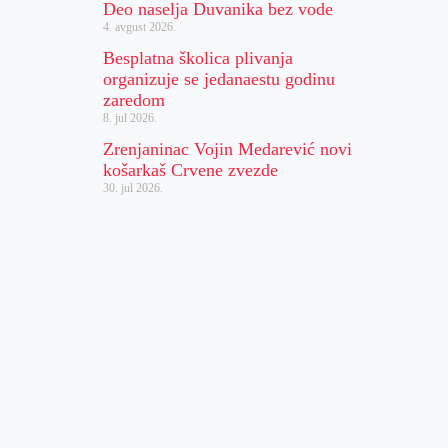
Deo naselja Duvanika bez vode
4. avgust 2026.
Besplatna školica plivanja
organizuje se jedanaestu godinu
zaredom
8. jul 2026.
Zrenjaninac Vojin Medarević novi
košarkaš Crvene zvezde
30. jul 2026.