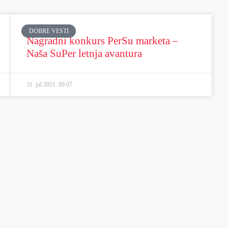
DOBRE VESTI
Nagradni konkurs PerSu marketa –
Naša SuPer letnja avantura
31. jul 2021.
09:07