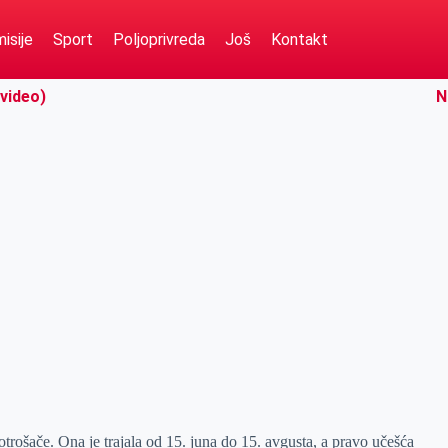
isije
Sport
Poljoprivreda
Još
Kontakt
(video)
N
rošače. Ona je trajala od 15. juna do 15. avgusta, a pravo učešća