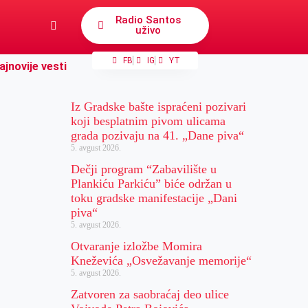
Radio Santos
uživo
FB
IG
YT
ajnovije vesti
Iz Gradske bašte ispraćeni pozivari
koji besplatnim pivom ulicama
grada pozivaju na 41. „Dane piva“
5. avgust 2026.
Dečji program “Zabavilište u
Plankiću Parkiću” biće održan u
toku gradske manifestacije „Dani
piva“
5. avgust 2026.
Otvaranje izložbe Momira
Kneževića „Osvežavanje memorije“
5. avgust 2026.
Zatvoren za saobraćaj deo ulice