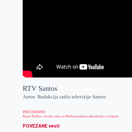
RTV Santos
Autor: Redakcija radio televizije Santos
PRETHODNO
Bojan Plačkov osvojio zlato na Međunarodnom takmičenju u ronjenju
POVEZANE vesti