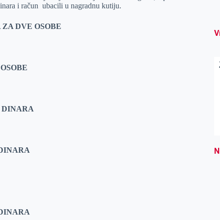
dinara i račun ubacili u nagradnu kutiju.
A ZA DVE OSOBE
V
 OSOBE
0 DINARA
 DINARA
N
 DINARA