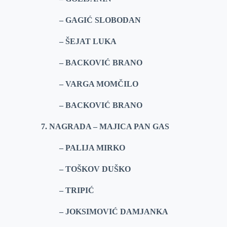
– GAGIĆ SLOBODAN
– ŠEJAT LUKA
– BACKOVIĆ BRANO
– VARGA MOMČILO
– BACKOVIĆ BRANO
7. NAGRADA – MAJICA PAN GAS
– PALIJA MIRKO
– TOŠKOV DUŠKO
– TRIPIĆ
– JOKSIMOVIĆ DAMJANKA