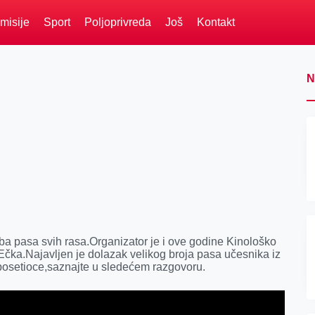
misije
Sport
Poljoprivreda
Još
Kontakt
N
ba pasa svih rasa.Organizator je i ove godine Kinološko
 Ečka.Najavljen je dolazak velikog broja pasa učesnika iz
posetioce,saznajte u sledećem razgovoru.