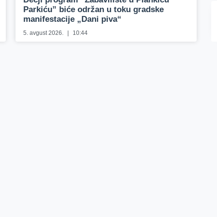
Parkiću” biće održan u toku gradske
manifestacije „Dani piva“
5. avgust 2026.
10:44