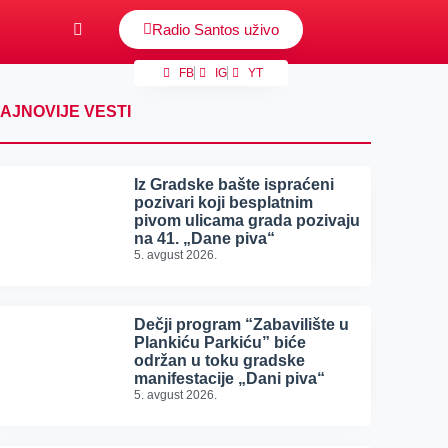
Radio Santos uživo
FB
IG
YT
AJNOVIJE VESTI
Iz Gradske bašte ispraćeni
pozivari koji besplatnim
pivom ulicama grada pozivaju
na 41. „Dane piva“
5. avgust 2026.
Dečji program “Zabavilište u
Plankiću Parkiću” biće
održan u toku gradske
manifestacije „Dani piva“
5. avgust 2026.