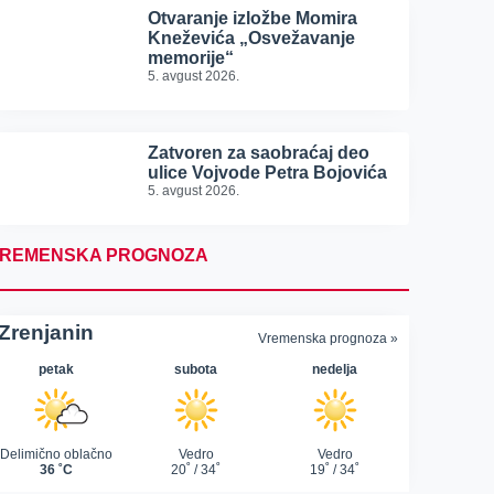
Otvaranje izložbe Momira
Kneževića „Osvežavanje
memorije“
5. avgust 2026.
Zatvoren za saobraćaj deo
ulice Vojvode Petra Bojovića
5. avgust 2026.
REMENSKA PROGNOZA