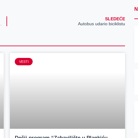
N
SLEDEĆE
đa“ preti stečajni postupak
Autobus udario biciklistu
VESTI
Dečji program “Zabavilište u Plankiću