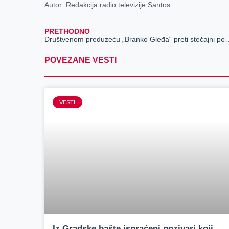
Autor: Redakcija radio televizije Santos
PRETHODNO
Društvenom preduzeću „Branko Gle
POVEZANE VESTI
VESTI
Iz Gradske bašte ispraćeni pozivari koji