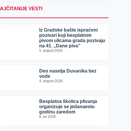
AJČITANIJE VESTI
Iz Gradske bašte ispraćeni
pozivari koji besplatnim
pivom ulicama grada pozivaju
na 41. „Dane piva“
5. avgust 2026.
Deo naselja Duvanika bez
vode
4. avgust 2026.
Besplatna školica plivanja
organizuje se jedanaestu
godinu zaredom
8. jul 2026.