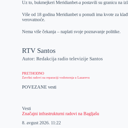
Uz to, bukmejkeri Meridianbet-a postavili su granicu na i
Više od 18 godina Meridianbet u ponudi ima kvote za klađe
verovatnoće.
Nema više čekanja – naplati svoje poznavanje politike.
RTV Santos
Autor: Redakcija radio televizije Santos
PRETHODNO
Završni radovi na reparaciji vodotornja u Lazarevu
POVEZANE vesti
Vesti
Značajni infrastrukturni radovi na Bagljašu
8. avgust 2026.
11:22