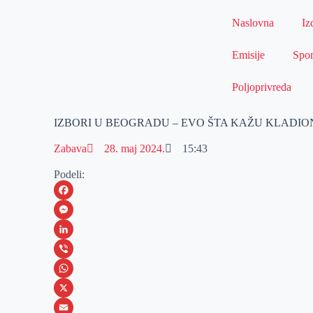
Naslovna
Iz
Emisije
Spor
Poljoprivreda
IZBORI U BEOGRADU – EVO ŠTA KAŽU KLADIO
Zabava
28. maj 2024.
15:43
Podeli:
F
a
M
c
e
L
e
s
i
V
b
s
n
i
W
o
e
k
b
h
X