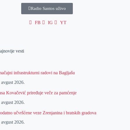
Radio Santos uživo
FB
IG
YT
ajnovije vesti
načajni infrastrukturni radovi na Bagljašu
. avgust 2026.
asa Kovačević priređuje veče za pamćenje
. avgust 2026.
odatno učvršćene veze Zrenjanina i bratskih gradova
. avgust 2026.