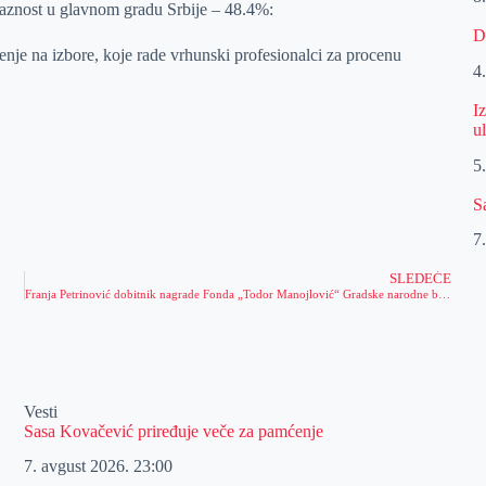
zlaznost u glavnom gradu Srbije – 48.4%:
D
nje na izbore, koje rade vrhunski profesionalci za procenu
4
I
u
5
S
7
SLEDEĆE
Franja Petrinović dobitnik nagrade Fonda „Todor Manojlović“ Gradske narodne biblioteke „Žarko Zrenjanin“ za 2023. godinu
Vesti
Sasa Kovačević priređuje veče za pamćenje
7. avgust 2026.
23:00