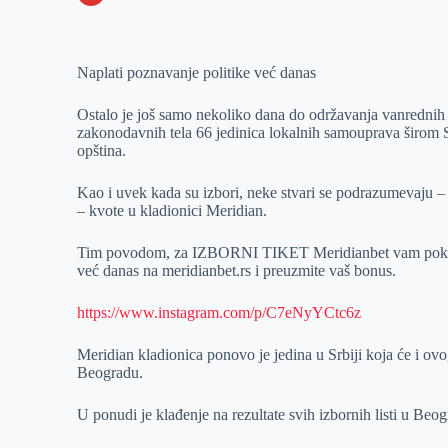
o
n
e
e
a
E
k
g
d
r
t
m
Naplati poznavanje politike već danas
e
I
s
a
r
n
A
i
Ostalo je još samo nekoliko dana do održavanja vanrednih 
p
l
zakonodavnih tela 66 jedinica lokalnih samouprava širom Sr
opština.
p
Kao i uvek kada su izbori, neke stvari se podrazumevaju – 
– kvote u kladionici Meridian.
Tim povodom, za IZBORNI TIKET Meridianbet vam poklanj
već danas na meridianbet.rs i preuzmite vaš bonus.
https://www.instagram.com/p/C7eNyYCtc6z
Meridian kladionica ponovo je jedina u Srbiji koja će i ov
Beogradu.
U ponudi je klađenje na rezultate svih izbornih listi u Be