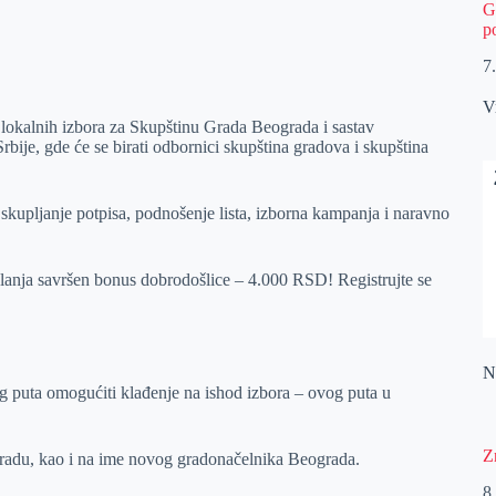
G
p
7
V
lokalnih izbora za Skupštinu Grada Beograda i sastav
bije, gde će se birati odbornici skupština gradova i skupština
skupljanje potpisa, podnošenje lista, izborna kampanja i naravno
a savršen bonus dobrodošlice – 4.000 RSD! Registrujte se
Na
og puta omogućiti klađenje na ishod izbora – ovog puta u
Z
ogradu, kao i na ime novog gradonačelnika Beograda.
8