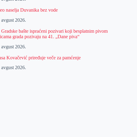
eo naselja Duvanika bez vode
. avgust 2026.
z Gradske bašte ispraćeni pozivari koji besplatnim pivom
licama grada pozivaju na 41. „Dane piva“
. avgust 2026.
asa Kovačević priređuje veče za pamćenje
. avgust 2026.