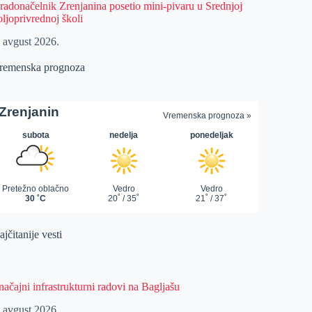
radonačelnik Zrenjanina posetio mini-pivaru u Srednjoj
oljoprivrednoj školi
. avgust 2026.
remenska prognoza
jčitanije vesti
načajni infrastrukturni radovi na Bagljašu
. avgust 2026.