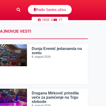
Radio Santos uživo
FB
IG
YT
AJNOVIJE VESTI
Dunja Eremić jedanaesta na
svetu
9. avgust 2026.
Dragana Mirković priredila
veče za pamćenje na Trgu
slobode
9. avgust 2026.