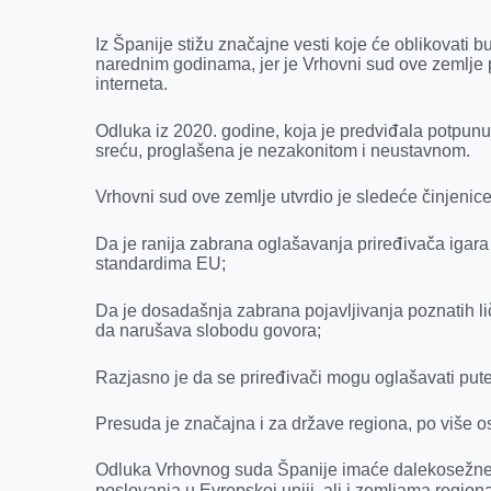
Iz Španije stižu značajne vesti koje će oblikovati b
narednim godinama, jer je Vrhovni sud ove zemlje 
interneta.
Odluka iz 2020. godine, koja je predviđala potpun
sreću, proglašena je nezakonitom i neustavnom.
Vrhovni sud ove zemlje utvrdio je sledeće činjenice
Da je ranija zabrana oglašavanja priređivača igara
standardima EU;
Da je dosadašnja zabrana pojavljivanja poznatih l
da narušava slobodu govora;
Razjasno je da se priređivači mogu oglašavati pute
Presuda je značajna i za države regiona, po više o
Odluka Vrhovnog suda Španije imaće dalekosežne 
poslovanja u Evropskoj uniji, ali i zemljama regio