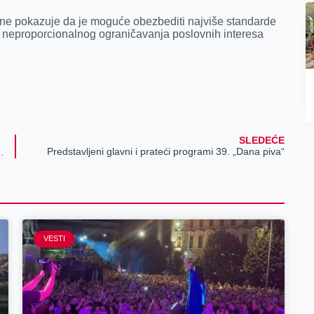
ne pokazuje da je moguće obezbediti najviše standarde
bez neproporcionalnog ograničavanja poslovnih interesa
SLEDEĆE
Predstavljeni glavni i prateći programi 39. „Dana piva“
dstavnicima 7 poljoprivrednih udruženja
VESTI