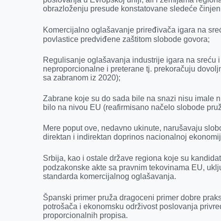
obrazloženju presude konstatovane sledeće činjen
Komercijalno oglašavanje priređivača igara na sreć
povlastice predviđene zaštitom slobode govora;
Regulisanje oglašavanja industrije igara na sreću
neproporcionalne i preterane tj. prekoračuju dovoljn
sa zabranom iz 2020);
Zabrane koje su do sada bile na snazi nisu imale n
bilo na nivou EU (reafirmisano načelo slobode pru
Mere poput ove, nedavno ukinute, narušavaju slobod
direktan i indirektan doprinos nacionalnoj ekonomij
Srbija, kao i ostale države regiona koje su kandida
podzakonske akte sa pravnim tekovinama EU, uključuj
standarda komercijalnog oglašavanja.
Španski primer pruža dragoceni primer dobre prakse
potrošača i ekonomsku održivost poslovanja privred
proporcionalnih propisa.