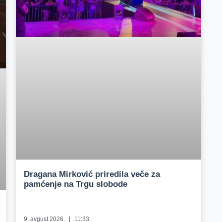
Dragana Mirković priredila veče za
pamćenje na Trgu slobode
9. avgust 2026.
11:33