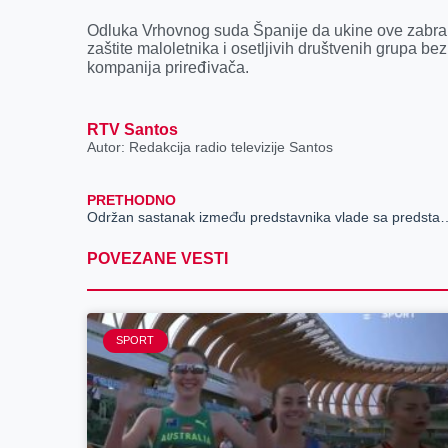
Odluka Vrhovnog suda Španije da ukine ove zabra
zaštite maloletnika i osetljivih društvenih grupa 
kompanija priređivača.
RTV Santos
Autor: Redakcija radio televizije Santos
PRETHODNO
Održan sastanak između predstavnika vlade sa pre
POVEZANE VESTI
SPORT