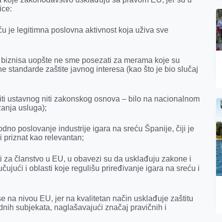
ice:
u je legitimna poslovna aktivnost koja uživa sve
 i biznisa uopšte ne sme posezati za merama koje su
e standarde zaštite javnog interesa (kao što je bio slučaj
iti ustavnog niti zakonskog osnova – bilo na nacionalnom
žanja usluga);
no poslovanje industrije igara na sreću Španije, čiji je
i priznat kao relevantan;
ti za članstvo u EU, u obavezi su da usklađuju zakone i
ući i oblasti koje regulišu priređivanje igara na sreću i
 na nivou EU, jer na kvalitetan način usklađuje zaštitu
nih subjekata, naglašavajući značaj pravičnih i