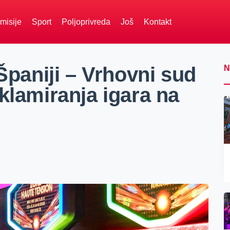
misije
Sport
Poljoprivreda
Još
Kontakt
 Španiji – Vrhovni sud
N
klamiranja igara na