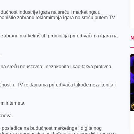
udućnost industrije igara na sreću i marketinga u
poništio zabranu reklamiranja igara na sreću putem TV i
u zabranu marketinških promocija priređivačima igara na
N
:
 na sreću neustavna i nezakonita i kao takva protivna
ičnosti u TV reklamama priređivača takođe nezakonita i
m interneta.
snova.
posledice na budućnost marketinga i digitalnog
na koje zakonodavstvo usklađuju sa pravom EU, jer su u