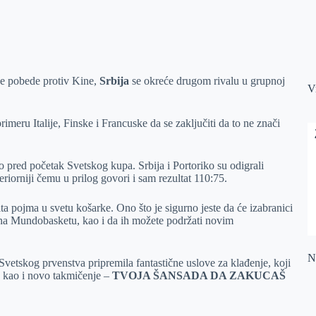
e pobede protiv Kine,
Srbija
se okreće drugom rivalu u grupnoj
V
imeru Italije, Finske i Francuske da se zaključiti da to ne znači
pred početak Svetskog kupa. Srbija i Portoriko su odigrali
riorniji čemu u prilog govori i sam rezultat 110:75.
a pojma u svetu košarke. Ono što je sigurno jeste da će izabranici
 na Mundobasketu, kao i da ih možete podržati novim
Na
Svetskog prvenstva pripremila fantastične uslove za klađenje, koji
, kao i novo takmičenje –
TVOJA ŠANSADA DA ZAKUCAŠ