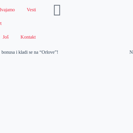
dvajamo
Vesti
t
Još
Kontakt
usa i kladi se na “Orlove”!
N