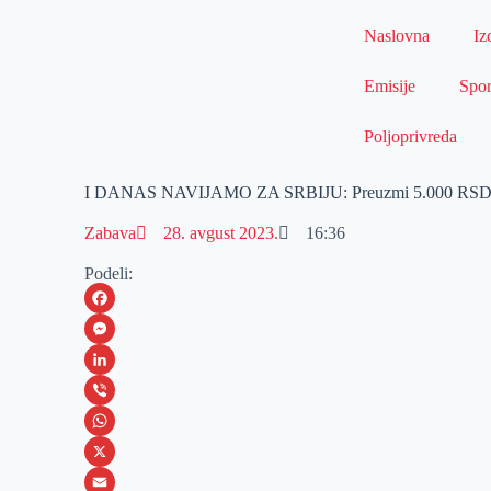
Naslovna
Iz
Emisije
Spor
Poljoprivreda
I DANAS NAVIJAMO ZA SRBIJU: Preuzmi 5.000 RSD bon
Zabava
28. avgust 2023.
16:36
Podeli:
F
a
M
c
e
L
e
s
i
V
b
s
n
i
W
o
e
k
b
h
X