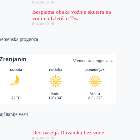
6. avgust 2026.
Besplatna obuka vožnje skutera na
vodi na Izletištu Tisa
6. avgust 2026.
remenska prognoza
jčitanije vesti
Deo naselja Duvanika bez vode
4. avgust 2026.