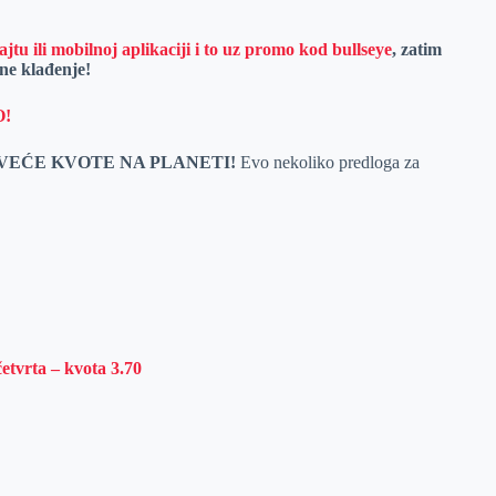
jtu ili mobilnoj aplikaciji i to uz promo kod bullseye
, zatim
ine klađenje!
O!
VEĆE KVOTE NA PLANETI!
Evo nekoliko predloga za
četvrta – kvota 3.70