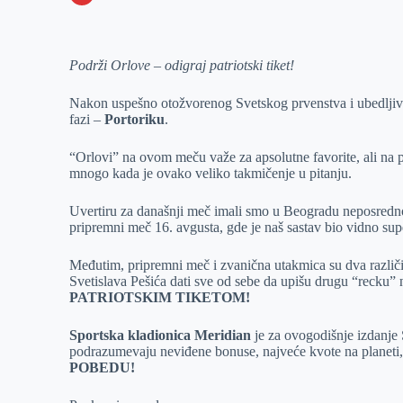
o
n
e
e
a
E
k
g
d
r
t
m
Podrži Orlove – odigraj patriotski tiket!
e
I
s
a
r
n
A
i
Nakon uspešno otožvorenog Svetskog prvenstva i ubedljiv
p
l
fazi –
Portoriku
.
p
“Orlovi” na ovom meču važe za apsolutne favorite, ali na pr
mnogo kada je ovako veliko takmičenje u pitanju.
Uvertiru za današnji meč imali smo u Beogradu neposredno 
pripremni meč 16. avgusta, gde je naš sastav bio vidno supe
Međutim, pripremni meč i zvanična utakmica su dva različit
Svetislava Pešića dati sve od sebe da upišu drugu “recku”
PATRIOTSKIM TIKETOM!
Sportska kladionica Meridian
je za ovogodišnje izdanje 
podrazumevaju neviđene bonuse, najveće kvote na planeti
POBEDU!