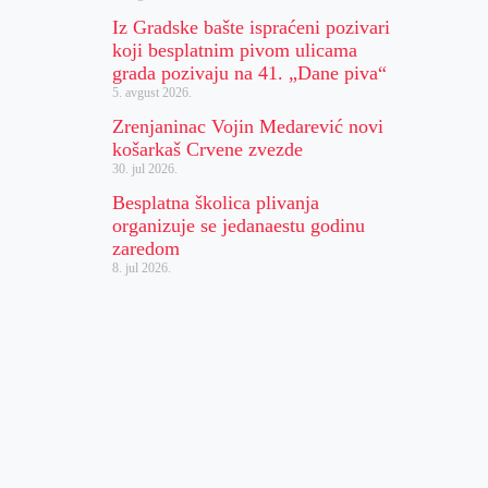
Iz Gradske bašte ispraćeni pozivari
koji besplatnim pivom ulicama
grada pozivaju na 41. „Dane piva“
5. avgust 2026.
Zrenjaninac Vojin Medarević novi
košarkaš Crvene zvezde
30. jul 2026.
Besplatna školica plivanja
organizuje se jedanaestu godinu
zaredom
8. jul 2026.