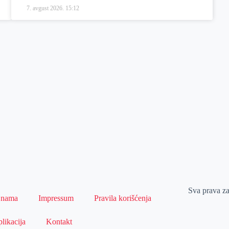
7. avgust 2026.
15:12
Sva prava z
 nama
Impressum
Pravila korišćenja
likacija
Kontakt