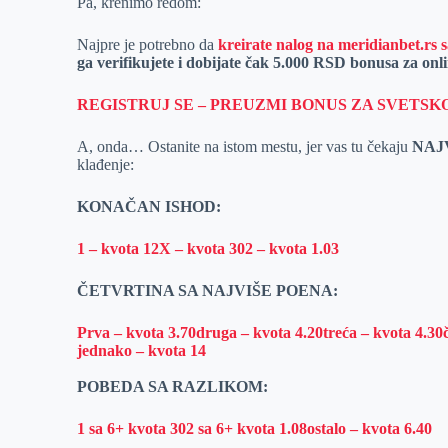
Pa, krenimo redom:
Najpre je potrebno da
kreirate nalog na meridianbet.rs sa
ga verifikujete i dobijate čak 5.000 RSD bonusa za onl
REGISTRUJ SE – PREUZMI BONUS ZA SVETSK
A, onda… Ostanite na istom mestu, jer vas tu čekaju
NAJ
klađenje:
KONAČAN ISHOD:
1 – kvota 12
X – kvota 30
2 – kvota 1.03
ČETVRTINA SA NAJVIŠE POENA:
Prva – kvota 3.70
druga – kvota 4.20
treća – kvota 4.30
jednako – kvota 14
POBEDA SA RAZLIKOM:
1 sa 6+ kvota 30
2 sa 6+ kvota 1.08
ostalo – kvota 6.40