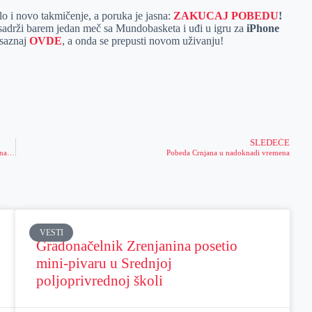
alo i novo takmičenje, a poruka je jasna:
ZAKUCAJ POBEDU
!
ji sadrži barem jedan meč sa Mundobasketa i uđi u igru za
iPhone
 saznaj
OVDE
, a onda se prepusti novom uživanju!
SLEDEĆE
Danas je Praznik Uspenja Presvete Bogorodice – obeležena slava grada Zrenjanina i njegovog najstarijeg hrama
Pobeda Crnjana u nadoknadi vremena
VESTI
Gradonačelnik Zrenjanina posetio
mini-pivaru u Srednjoj
poljoprivrednoj školi