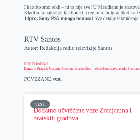
I kao što smo rekli – ni to nije sve! U Meridianu je startov
Kladi se u najboljoj kladionici u regionu, odigraj tiket ko
14pro, Sony PS5 mnogo bonusa!
Sve detalje takmičenja
RTV Santos
Autor: Redakcija radio televizije Santos
PRETHODNO
POVEZANE vesti
VESTI
Dodatno učvršćene veze Zrenjanina i
bratskih gradova