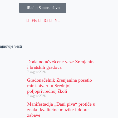
Radio Santos uživo
FB
IG
YT
ajnovije vesti
Dodatno učvršćene veze Zrenjanina
i bratskih gradova
7. avgust 2026.
Gradonačelnik Zrenjanina posetio
mini-pivaru u Srednjoj
poljoprivrednoj školi
7. avgust 2026.
Manifestacija „Dani piva“ protiče u
znaku kvalitetne muzike i dobre
zabave