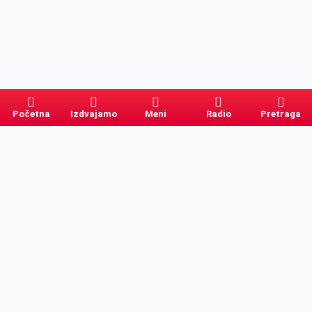
Početna
Izdvajamo
Meni
Radio
Pretraga
Pretraga
Kategorije
Ostalo
Naslovna
Izdvajamo