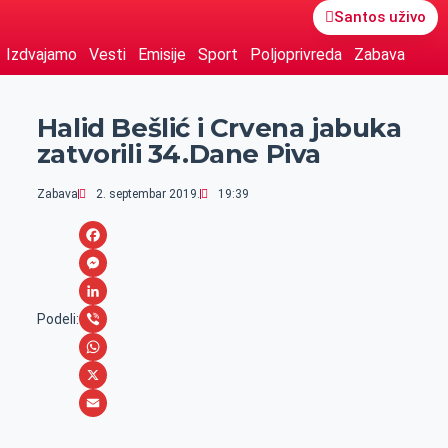
Santos uživo
Izdvajamo
Vesti
Emisije
Sport
Poljoprivreda
Zabava
Halid Bešlić i Crvena jabuka
zatvorili 34.Dane Piva
Zabava
2. septembar 2019.
19:39
F
a
M
c
e
L
Podeli:
e
s
i
V
b
s
n
i
W
o
e
k
b
h
X
o
n
e
e
a
E