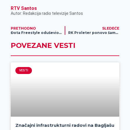
RTV Santos
Autor: Redakcija radio televizije Santos
PRETHODNO
SLEDEĆE
Đota Freestyle oduševio tinejdžere
RK Proleter ponovo šampion
POVEZANE VESTI
VESTI
Značajni infrastrukturni radovi na Bagljašu