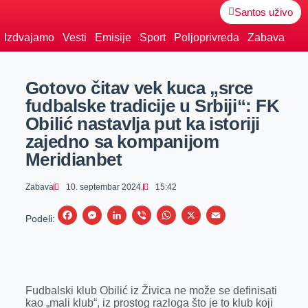
Santos uživo
Izdvajamo
Vesti
Emisije
Sport
Poljoprivreda
Zabava
Gotovo čitav vek kuca „srce
fudbalske tradicije u Srbiji“: FK
Obilić nastavlja put ka istoriji
zajedno sa kompanijom
Meridianbet
Zabava
10. septembar 2024.
15:42
F
M
L
V
W
X
E
Podeli:
a
e
i
i
h
m
c
s
n
b
a
a
e
s
k
e
t
i
Fudbalski klub Obilić iz Živica ne može se definisati
b
e
e
r
s
l
kao „mali klub“, iz prostog razloga što je to klub koji