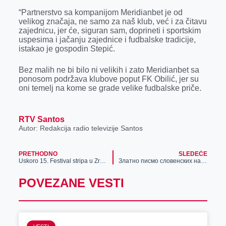
“Partnerstvo sa kompanijom Meridianbet je od
velikog značaja, ne samo za naš klub, već i za čitavu
zajednicu, jer će, siguran sam, doprineti i sportskim
uspesima i jačanju zajednice i fudbalske tradicije,
istakao je gospodin Stepić.
Bez malih ne bi bilo ni velikih i zato Meridianbet sa
ponosom podržava klubove poput FK Obilić, jer su
oni temelj na kome se grade velike fudbalske priče.
RTV Santos
Autor: Redakcija radio televizije Santos
PRETHODNO
SLEDEĆE
Uskoro 15. Festival stripa u Zrenjaninu
Златно писмо словенских народа- Глагољица
POVEZANE VESTI