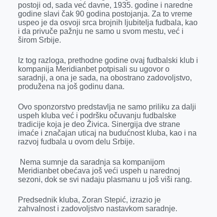
o
n
d
A
postoji od, sada već davne, 1935. godine i naredne
godine slavi čak 90 godina postojanja. Za to vreme
o
g
I
p
uspeo je da osvoji srca brojnih ljubitelja fudbala, kao
k
e
n
p
i da privuče pažnju ne samo u svom mestu, već i
širom Srbije.
r
Iz tog razloga, prethodne godine ovaj fudbalski klub i
kompanija Meridianbet potpisali su ugovor o
saradnji, a ona je sada, na obostrano zadovoljstvo,
produžena na još godinu dana.
Ovo sponzorstvo predstavlja ne samo priliku za dalji
uspeh kluba već i podršku očuvanju fudbalske
tradicije koja je deo Živica. Sinergija dve strane
imaće i značajan uticaj na budućnost kluba, kao i na
razvoj fudbala u ovom delu Srbije.
Nema sumnje da saradnja sa kompanijom
Meridianbet obećava još veći uspeh u narednoj
sezoni, dok se svi nadaju plasmanu u još viši rang.
Predsednik kluba, Zoran Stepić, izrazio je
zahvalnost i zadovoljstvo nastavkom saradnje.