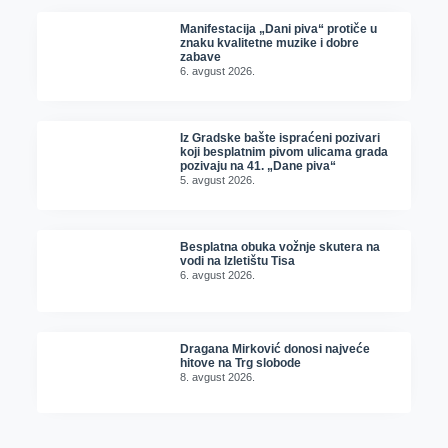
Manifestacija „Dani piva“ protiče u
znaku kvalitetne muzike i dobre
zabave
6. avgust 2026.
Iz Gradske bašte ispraćeni pozivari
koji besplatnim pivom ulicama grada
pozivaju na 41. „Dane piva“
5. avgust 2026.
Besplatna obuka vožnje skutera na
vodi na Izletištu Tisa
6. avgust 2026.
Dragana Mirković donosi najveće
hitove na Trg slobode
8. avgust 2026.