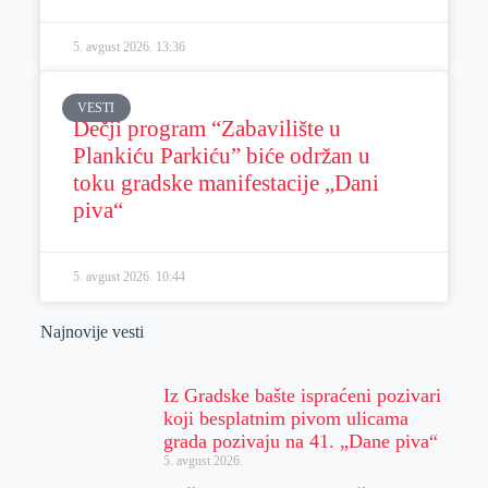
5. avgust 2026.
13:36
VESTI
Dečji program “Zabavilište u
Plankiću Parkiću” biće održan u
toku gradske manifestacije „Dani
piva“
5. avgust 2026.
10:44
Najnovije vesti
Iz Gradske bašte ispraćeni pozivari
koji besplatnim pivom ulicama
grada pozivaju na 41. „Dane piva“
5. avgust 2026.