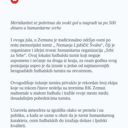
o
n
e
e
a
E
k
g
d
r
t
m
Meridianbet se pobrinuo da svaki gol u nagradi sa po 500
e
I
s
a
dinara u humanitarne svrhe
r
n
A
i
p
l
I ovoga jula, u Zemunu je tradicionalno održan osmi po
redu memorijalni turnir „ Nemanja Ljubičić Švaba“, čiji je
p
organizator i idejni tvorac humanitarna organizacija „Srbi
za Srbe“. Ovaj lokalni fudbalski turnir koji neguje
uspomenu i sećanje na druga iz kraja, za osam godina svog
postojanja uspeo je da izraste u jedan od najmasovnijih
beogradskih fudbalskih turnira na otvorenom.
Ovogodišnje izdanje turnira privuklo je rekordan broj ekipa
koje su tokom čitave nedelja na terenima RK Zemun
nadmetale u malom fudbalu i tražile svoje mesto među
dosadašnjim pobednicima turnira.
Uzavrela atmosfera sa igrališta olako se prenela i na
publiku, a kada se uzme u obzir da je turnir humanitarnog
karaktera, osim fudbalskih do izražaja dolaze i ljudski
kvaliteti.