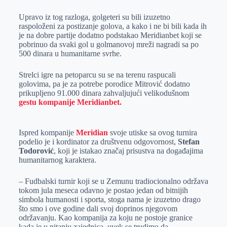
Upravo iz tog razloga, golgeteri su bili izuzetno
raspoloženi za postizanje golova, a kako i ne bi bili kada ih
je na dobre partije dodatno podstakao Meridianbet koji se
pobrinuo da svaki gol u golmanovoj mreži nagradi sa po
500 dinara u humanitarne svrhe.
Strelci igre na petoparcu su se na terenu raspucali
golovima, pa je za potrebe porodice Mitrović dodatno
prikupljeno 91.000 dinara zahvaljujući velikodušnom
gestu kompanije Meridianbet.
Ispred kompanije
Meridian
svoje utiske sa ovog turnira
podelio je i kordinator za društvenu odgovornost,
Stefan
Todorović
, koji je istakao značaj prisustva na događajima
humanitarnog karaktera.
– Fudbalski turnir koji se u Zemunu tradiocionalno održava
tokom jula meseca odavno je postao jedan od bitnijih
simbola humanosti i sporta, stoga nama je izuzetno drago
što smo i ove godine dali svoj doprinos njegovom
održavanju. Kao kompanija za koju ne postoje granice
kada je u pitanju zajednica, uvek se trudimo da