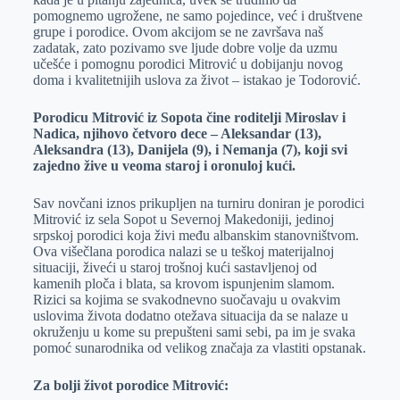
pomognemo ugrožene, ne samo pojedince, već i društvene
grupe i porodice. Ovom akcijom se ne završava naš
zadatak, zato pozivamo sve ljude dobre volje da uzmu
učešće i pomognu porodici Mitrović u dobijanju novog
doma i kvalitetnijih uslova za život – istakao je Todorović.
Porodicu Mitrović iz Sopota čine roditelji Miroslav i
Nadica, njihovo četvoro dece – Aleksandar (13),
Aleksandra (13), Danijela (9), i Nemanja (7), koji svi
zajedno žive u veoma staroj i oronuloj kući.
Sav novčani iznos prikupljen na turniru doniran je porodici
Mitrović iz sela Sopot u Severnoj Makedoniji, jedinoj
srpskoj porodici koja živi među albanskim stanovništvom.
Ova višečlana porodica nalazi se u teškoj materijalnoj
situaciji, živeći u staroj trošnoj kući sastavljenoj od
kamenih ploča i blata, sa krovom ispunjenim slamom.
Rizici sa kojima se svakodnevno suočavaju u ovakvim
uslovima života dodatno otežava situacija da se nalaze u
okruženju u kome su prepušteni sami sebi, pa im je svaka
pomoć sunarodnika od velikog značaja za vlastiti opstanak.
Za bolji život porodice Mitrović: