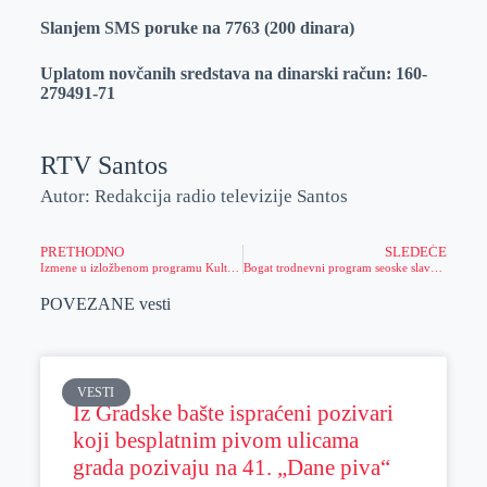
Slanjem SMS poruke na 7763 (200 dinara)
Uplatom novčanih sredstava na dinarski račun: 160-
279491-71
RTV Santos
Autor: Redakcija radio televizije Santos
PRETHODNO
SLEDEĆE
Izmene u izložbenom programu Kulturnog centra Zrenjanina
Bogat trodnevni program seoske slave Perleza
POVEZANE vesti
VESTI
Iz Gradske bašte ispraćeni pozivari
koji besplatnim pivom ulicama
grada pozivaju na 41. „Dane piva“