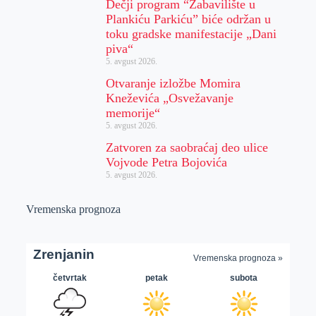
Dečji program “Zabavilište u
Plankiću Parkiću” biće održan u
toku gradske manifestacije „Dani
piva“
5. avgust 2026.
Otvaranje izložbe Momira
Kneževića „Osvežavanje
memorije“
5. avgust 2026.
Zatvoren za saobraćaj deo ulice
Vojvode Petra Bojovića
5. avgust 2026.
Vremenska prognoza