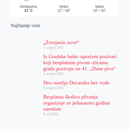
Najčitanije vesti
„Zrenjanin zove“
5. avgust 2026.
Iz Gradske bašte ispraćeni pozivari
koji besplatnim pivom ulicama
grada pozivaju na 41. „Dane piva“
5. avgust 2026.
Deo naselja Duvanika bez vode
4. avgust 2026.
Besplatna školica plivanja
organizuje se jedanaestu godinu
zaredom
8. jul 2026.