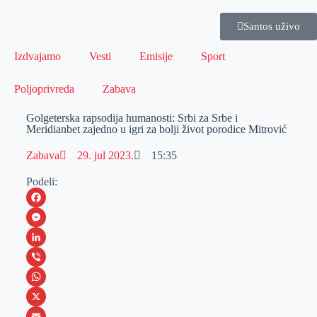
Santos uživo
Izdvajamo
Vesti
Emisije
Sport
Poljoprivreda
Zabava
Golgeterska rapsodija humanosti: Srbi za Srbe i
Meridianbet zajedno u igri za bolji život porodice Mitrović
Zabava
29. jul 2023.
15:35
Podeli:
F
a
M
c
e
L
e
s
i
V
b
s
n
i
W
o
e
k
b
h
X