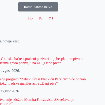
Radio Santos uživo
FB
IG
YT
ajnovije vesti
z Gradske bašte ispraćeni pozivari koji besplatnim pivom
licama grada pozivaju na 41. „Dane piva“
. avgust 2026.
ečji program “Zabavilište u Plankiću Parkiću” biće održan
 toku gradske manifestacije „Dani piva“
. avgust 2026.
tvaranje izložbe Momira Kneževića „Osvežavanje
emorije“