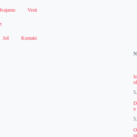
dvajamo
Vesti
t
Još
Kontakt
N
I
u
5
D
u
5
O
m