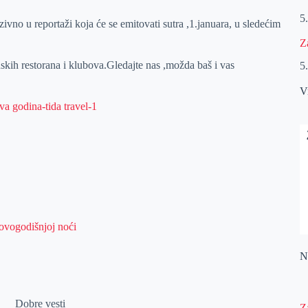
5
vno u reportaži koja će se emitovati sutra ,1.januara, u sledećim
Z
skih restorana i klubova.Gledajte nas ,možda baš i vas
5
V
novogodišnjoj noći
Na
Dobre vesti
Z