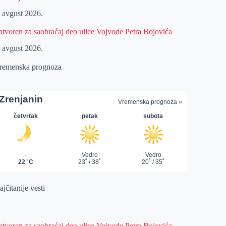
. avgust 2026.
atvoren za saobraćaj deo ulice Vojvode Petra Bojovića
. avgust 2026.
remenska prognoza
jčitanije vesti
atvoren za saobraćaj deo ulice Vojvode Petra Bojovića