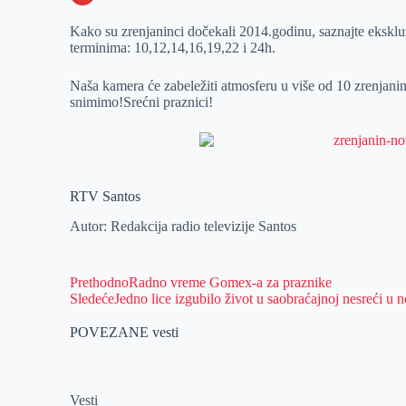
o
n
e
e
a
E
Kako su zrenjaninci dočekali 2014.godinu, saznajte ekskluzi
k
g
d
r
t
m
terminima: 10,12,14,16,19,22 i 24h.
e
I
s
a
Naša kamera će zabeležiti atmosferu u više od 10 zrenjanin
r
n
A
i
snimimo!Srećni praznici!
p
l
p
RTV Santos
Autor: Redakcija radio televizije Santos
Prethodno
Radno vreme Gomex-a za praznike
Sledeće
Jedno lice izgubilo život u saobraćajnoj nesreći u 
POVEZANE vesti
Vesti