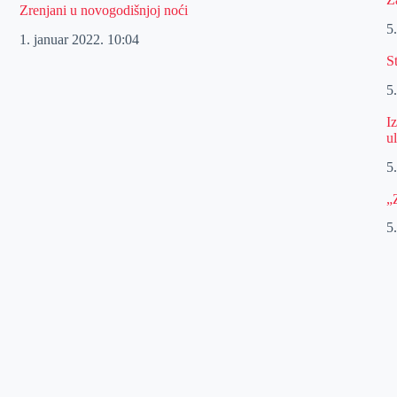
Zrenjani u novogodišnjoj noći
5
1. januar 2022.
10:04
S
5
I
u
5
„
5