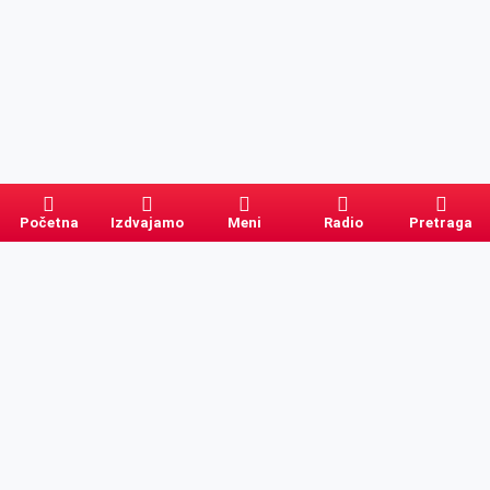
Početna
Izdvajamo
Meni
Radio
Pretraga
Pretraga
Kategorije
Ostalo
Naslovna