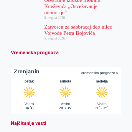
Kneževića „Osvežavanje
memorije“
5. avgust 2026.
Zatvoren za saobraćaj deo ulice
Vojvode Petra Bojovića
5. avgust 2026.
Vremenska prognoza
Najčitanije vesti