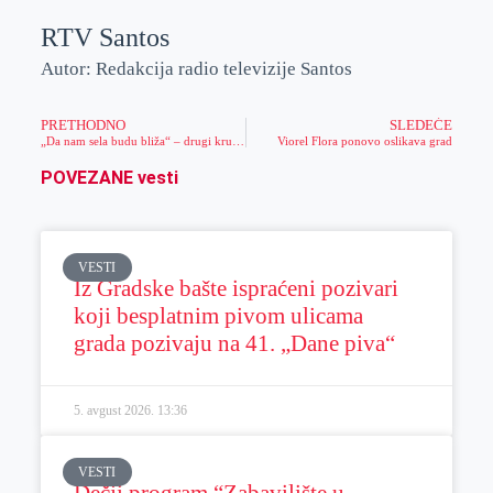
RTV Santos
Autor: Redakcija radio televizije Santos
PRETHODNO
SLEDEĆE
„Da nam sela budu bliža“ – drugi krug obilaska Čente
Viorel Flora ponovo oslikava grad
POVEZANE vesti
VESTI
Iz Gradske bašte ispraćeni pozivari
koji besplatnim pivom ulicama
grada pozivaju na 41. „Dane piva“
5. avgust 2026.
13:36
VESTI
Dečji program “Zabavilište u