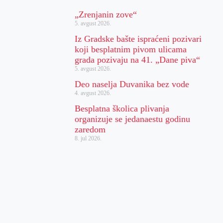
„Zrenjanin zove“
5. avgust 2026.
Iz Gradske bašte ispraćeni pozivari
koji besplatnim pivom ulicama
grada pozivaju na 41. „Dane piva“
5. avgust 2026.
Deo naselja Duvanika bez vode
4. avgust 2026.
Besplatna školica plivanja
organizuje se jedanaestu godinu
zaredom
8. jul 2026.