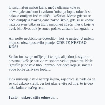
r
n
A
i
U srcu našeg malog kraja, među ulicama koje su
p
l
odzvanjale smehom i zvukom šutiranja lopte, oduvek se
nalazio omiljeni koš za uličnu košarku. Mesto gde su se
p
deca okupljala svakog dana nakon škole, gde su se vodile
nezaboravne bitke za titulu najboljeg igrača, mesto koje je
uvek bilo živo, dok je sunce polako zalazilo iza zgrada…
Ali, nešto neobično se dogodilo – koš je nestao! U našem
kraju se ubrzo postavilo pitanje:
GDE JE NESTAO
KOŠ?
Svako ima svoje mišljenje i teoriju, ali jedno je sigurno –
nestanak koša je ostavio za sobom veliku prazninu. Naše
igralište je postalo tiho i prazno, bez dece koja se smeju i
vode borbe za svaku loptu…
Dok misterija ostaje nerazjašnjena, zajednica se nada da će
se koš uskoro vratiti. Jer košarka je više od igre, to je deo
naše kulture, našeg srca.
I zato – uskoro stiže odgovor…