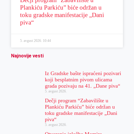
Plankiću Parkiću” biće održan u
toku gradske manifestacije „Dani
piva“
5. avgust 2026.
10:44
Najnovije vesti
Iz Gradske bašte ispraćeni pozivari
koji besplatnim pivom ulicama
grada pozivaju na 41. „Dane piva“
5. avgust 2026.
Dečji program “Zabavilište u
Plankiću Parkiću” biće održan u
toku gradske manifestacije „Dani
piva“
5. avgust 2026.
Otvaranje izložbe Momira