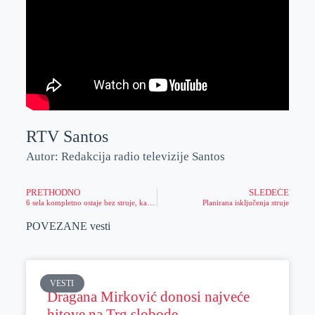
RTV Santos
Autor: Redakcija radio televizije Santos
PRETHODNO
SLEDEĆE
6 sela kompletno ostaje bez struje, kao i deo grada!
Planirana isključenja struje
POVEZANE vesti
VESTI
Dragana Mirković donosi najveće
hitove na Trg slobode