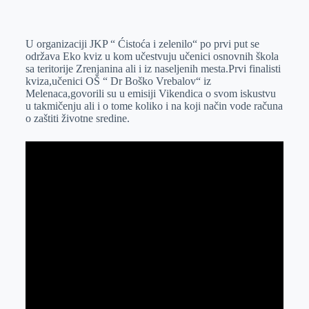
o
n
e
e
a
E
k
g
d
r
t
m
U organizaciji JKP “ Ćistoća i zelenilo“ po prvi put se
e
I
s
a
održava Eko kviz u kom učestvuju učenici osnovnih škola
r
n
A
i
sa teritorije Zrenjanina ali i iz naseljenih mesta.Prvi finalisti
kviza,učenici OŠ “ Dr Boško Vrebalov“ iz
p
l
Melenaca,govorili su u emisiji Vikendica o svom iskustvu
p
u takmičenju ali i o tome koliko i na koji način vode računa
o zaštiti životne sredine.