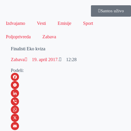
Santos uživo
Izdvajamo
Vesti
Emisije
Sport
Poljoprivreda
Zabava
Finalisti Eko kviza
Zabava
19. april 2017.
12:28
Podeli:
F
a
M
c
e
L
e
s
i
V
b
s
n
i
W
o
e
k
b
h
X