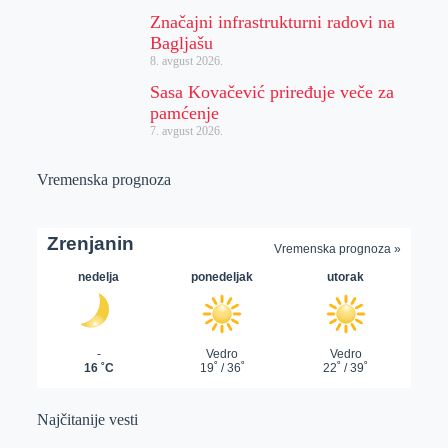
Značajni infrastrukturni radovi na
Bagljašu
8. avgust 2026.
Sasa Kovačević priređuje veče za
pamćenje
7. avgust 2026.
Vremenska prognoza
Najčitanije vesti