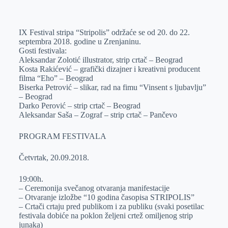
o
n
e
e
a
E
k
g
d
r
t
m
IX Festival stripa “Stripolis” održaće se od 20. do 22.
e
I
s
a
septembra 2018. godine u Zrenjaninu.
r
n
A
i
Gosti festivala:
Aleksandar Zolotić illustrator, strip crtač – Beograd
p
l
Kosta Rakićević – grafički dizajner i kreativni producent
p
filma “Eho” – Beograd
Biserka Petrović – slikar, rad na fimu “Vinsent s ljubavlju”
– Beograd
Darko Perović – strip crtač – Beograd
Aleksandar Saša – Zograf – strip crtač – Pančevo
PROGRAM FESTIVALA
Četvrtаk, 20.09.2018.
19:00h.
– Ceremonijа svečаnog otvаrаnjа mаnifestаcije
– Otvаrаnje izložbe “10 godina časopisa STRIPOLIS”
– Crtаči crtаju pred publikom i zа publiku (svaki posetilac
festivala dobiće na poklon željeni crtež omiljenog strip
junaka)