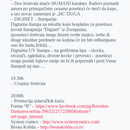
– Deo festivala imaće HUMANI karakter. Radovi poznatih
autora po pristupačnim cenama posetioci će moći da kupe,
a sav novac namenjen je „HC DUGA
– DIGINET – štamparija
Digitalna štampa na tekstilu koju besplatno za posetioce
izvodi štamparija ”Diginet” iz Zrenjanina,
(posetioci festivala mogu doneti svelte majice, torbe ili
druge tekstilne predmete na kojima će im biti odštampano
ono što budu želeli)…
Digitalna UV štampa – na gedžetima tipa – olovka,
otvarači, ogledalca, drvene kocke i privesici – posetioci
mogu poslati fajlove ranije da bi ih pripremili i pred Vama
štampali taj dan….
19.30h
– Cosplay festivala
20:00h
– Promocijа izdаvаčkih kućа:
Forma “B” –
https://www.facebook.com/pg/Brendon-
Darkness-serbia-396321257228058/about/?
ref=page_internal
System comics –
http://www.systemcomics.com/
Besnа Kobilа –
http://besnakobila.co.rs/