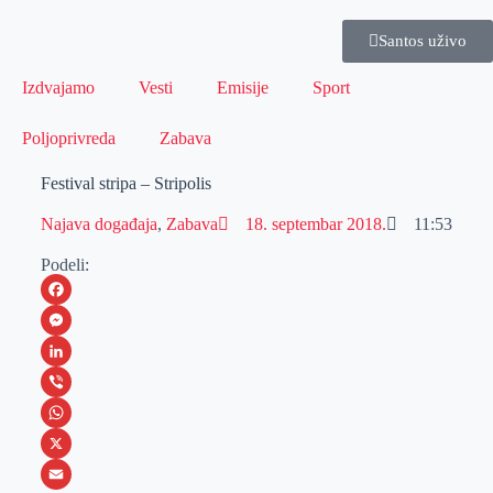
Santos uživo
Izdvajamo
Vesti
Emisije
Sport
Poljoprivreda
Zabava
Festival stripa – Stripolis
Najava događaja
,
Zabava
18. septembar 2018.
11:53
Podeli:
F
a
M
c
e
L
e
s
i
V
b
s
n
i
W
o
e
k
b
h
X