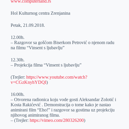
www.computerland.rs
Hol Kulturnog centrа Zrenjanina
Petаk, 21.09.2018.
12.00h.
– Razgovor sa gošćom Biserkom Petrović o njenom radu
na filmu “Vinsent s ljubavlju”
12.30h.
– Projekcija filma “Vinsent s ljubavlju”
(Trejler:
https://www.youtube.com/watch?
v=CGzKnyhYDQI
)
16:00h.
– Otvorena radionica koju vode gosti Aleksandar Zolotić i
Kosta Rakićević . Demonstracija o tome kako je nastao
animirani film “Eho!” i razgovor sa gostima uz projekciju
njihovog animiranog filma.
– (Trejler:
https://vimeo.com/280326200
)