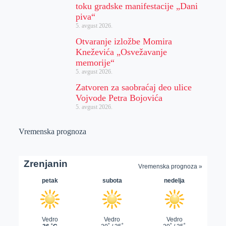
toku gradske manifestacije „Dani
piva“
5. avgust 2026.
Otvaranje izložbe Momira
Kneževića „Osvežavanje
memorije“
5. avgust 2026.
Zatvoren za saobraćaj deo ulice
Vojvode Petra Bojovića
5. avgust 2026.
Vremenska prognoza