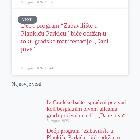
5. avgust 2026.
13:36
VESTI
Dečji program “Zabavilište u
Plankiću Parkiću” biće održan u
toku gradske manifestacije „Dani
piva“
5. avgust 2026.
10:44
Najnovije vesti
Iz Gradske bašte ispraćeni pozivari
koji besplatnim pivom ulicama
grada pozivaju na 41. „Dane piva“
5. avgust 2026.
Dečji program “Zabavilište u
Plankiću Parkiću” biće održan u