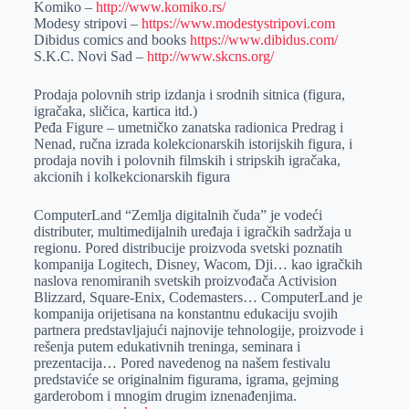
Komiko –
http://www.komiko.rs/
Modesy stripovi –
https://www.modestystripovi.com
Dibidus comics and books
https://www.dibidus.com/
S.K.C. Novi Sad –
http://www.skcns.org/
Prodaja polovnih strip izdanja i srodnih sitnica (figura,
igračaka, sličica, kartica itd.)
Peđa Figure – umetničko zanatska radionica Predrag i
Nenad, ručna izrada kolekcionarskih istorijskih figura, i
prodaja novih i polovnih filmskih i stripskih igračaka,
akcionih i kolkekcionarskih figura
ComputerLand “Zemlja digitalnih čuda” je vodeći
distributer, multimedijalnih uređaja i igračkih sadržaja u
regionu. Pored distribucije proizvoda svetski poznatih
kompanija Logitech, Disney, Wacom, Dji… kao igračkih
naslova renomiranih svetskih proizvođača Activision
Blizzard, Square-Enix, Codemasters… ComputerLand je
kompanija orijetisana na konstantnu edukaciju svojih
partnera predstavljajući najnovije tehnologije, proizvode i
rešenja putem edukativnih treninga, seminara i
prezentacija… Pored navedenog na našem festivalu
predstaviće se originalnim figurama, igrama, gejming
garderobom i mnogim drugim iznenađenjima.