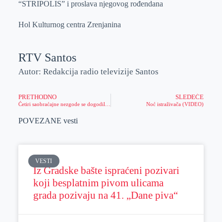
“STRIPOLIS” i proslava njegovog rođendana
Hol Kulturnog centra Zrenjanina
RTV Santos
Autor: Redakcija radio televizije Santos
PRETHODNO
SLEDEĆE
Četiri saobraćajne nezgode se dogodile, policija podseća vozače na bitne stvari
Noć istraživača (VIDEO)
POVEZANE vesti
VESTI
Iz Gradske bašte ispraćeni pozivari
koji besplatnim pivom ulicama
grada pozivaju na 41. „Dane piva“