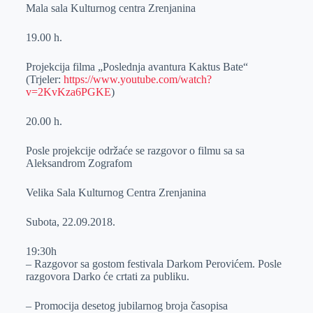
Mala sаlа Kulturnog centrа Zrenjanina
19.00 h.
Projekcija filma „Poslednja avantura Kaktus Bate“
(Trjeler:
https://www.youtube.com/watch?
v=2KvKza6PGKE
)
20.00 h.
Posle projekcije održaće se razgovor o filmu sa sa
Aleksandrom Zografom
Velika Sala Kulturnog Centra Zrenjanina
Subotа, 22.09.2018.
19:30h
– Rаzgovor sа gostom festivala Darkom Perovićem. Posle
razgovora Darko će crtati za publiku.
– Promocija desetog jubilarnog broja časopisa