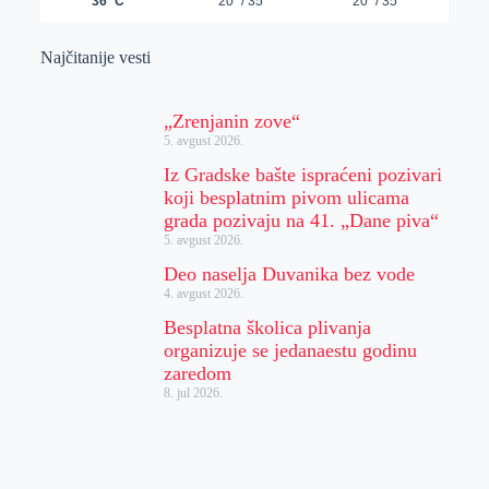
Najčitanije vesti
„Zrenjanin zove“
5. avgust 2026.
Iz Gradske bašte ispraćeni pozivari
koji besplatnim pivom ulicama
grada pozivaju na 41. „Dane piva“
5. avgust 2026.
Deo naselja Duvanika bez vode
4. avgust 2026.
Besplatna školica plivanja
organizuje se jedanaestu godinu
zaredom
8. jul 2026.