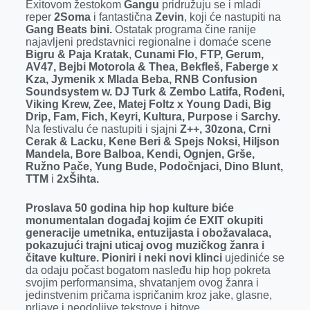
Exitovom žestokom
Gangu
pridružuju se i mladi
reper
2Soma
i fantastična
Zevin
, koji će nastupiti na
Gang Beats bini.
Ostatak programa čine ranije
najavljeni predstavnici regionalne i domaće scene
Bigru & Paja Kratak
,
Cunami Flo, FTP, Gerum,
AV47, Bejbi Motorola & Thea, Bekfleš, Faberge x
Kza, Jymenik x Mlada Beba, RNB Confusion
Soundsystem w. DJ Turk & Zembo Latifa, Rođeni,
Viking Krew, Zee, Matej Foltz x Young Dadi, Big
Drip, Fam, Fich, Keyri, Kultura, Purpose
i
Sarchy.
Na festivalu će nastupiti i sjajni
Z++, 30zona, Crni
Cerak & Lacku, Kene Beri & Spejs Noksi, Hiljson
Mandela, Bore Balboa, Kendi, Ognjen, Grše,
Ružno Pače, Yung Bude, Podočnjaci, Dino Blunt,
TTM
i
2xŠihta.
Proslava 50 godina hip hop kulture biće
monumentalan događaj kojim će EXIT okupiti
generacije umetnika, entuzijasta i obožavalaca,
pokazujući trajni uticaj ovog muzičkog žanra i
čitave kulture. Pioniri i neki novi klinci
ujediniće se
da odaju počast bogatom nasleđu hip hop pokreta
svojim performansima, shvatanjem ovog žanra i
jedinstvenim pričama ispričanim kroz jake, glasne,
prljave i neodoljive tekstove i bitove.