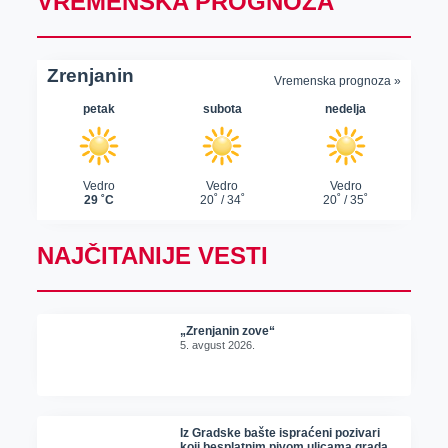
VREMENSKA PROGNOZA
NAJČITANIJE VESTI
„Zrenjanin zove“
5. avgust 2026.
Iz Gradske bašte ispraćeni pozivari
koji besplatnim pivom ulicama grada