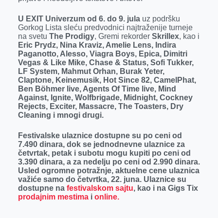
U EXIT Univerzum od 6. do 9. jula
uz podršku
Gorkog Lista sleću predvodnici najtraženije turneje
na svetu
The Prodigy
, Gremi rekorder
Skrillex
, kao i
Eric Prydz, Nina Kraviz, Amelie Lens, Indira
Paganotto, Alesso, Viagra Boys, Epica, Dimitri
Vegas & Like Mike, Chase & Status, Sofi Tukker,
LF System, Mahmut Orhan, Burak Yeter,
Claptone, Keinemusik, Hot Since 82, CamelPhat,
Ben Böhmer live, Agents Of Time live, Mind
Against, Ignite, Wolfbrigade, Midnight, Cockney
Rejects, Exciter, Massacre, The Toasters, Dry
Cleaning i mnogi drugi.
Festivalske ulaznice dostupne su po ceni od
7.490 dinara, dok se jednodnevne ulaznice za
četvrtak, petak i subotu mogu kupiti po ceni od
3.390 dinara, a za nedelju po ceni od 2.990 dinara.
Usled ogromne potražnje, aktuelne cene ulaznica
važiće samo do četvrtka, 22. juna. Ulaznice su
dostupne na
festivalskom sajtu
, kao i na Gigs Tix
prodajnim mestima
i
online.