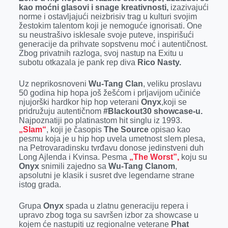
kao moćni glasovi i snage kreativnosti,
izazivajući
norme i ostavljajući neizbrisiv trag u kulturi svojim
žestokim talentom koji je nemoguće ignorisati. One
su neustrašivo isklesale svoje puteve, inspirišući
generacije da prihvate sopstvenu moć i autentičnost.
Zbog privatnih razloga, svoj nastup na Exitu u
subotu otkazala je pank rep diva
Rico Nasty.
Uz neprikosnoveni
Wu-Tang Clan
, veliku proslavu
50 godina hip hopa još žešćom i prljavijom učiniće
njujorški hardkor hip hop veterani
Onyx
,koji se
pridružuju autentičnom
#Blackout30 showcase-u.
Najpoznatiji po platinastom hit singlu iz 1993.
„Slam“
, koji je časopis
The Source
opisao kao
pesmu koja je u hip hop uvela umetnost slem plesa,
na Petrovaradinsku tvrđavu donose jedinstveni duh
Long Ajlenda i Kvinsa. Pesma
„The Worst”,
koju su
Onyx
snimili zajedno sa
Wu-Tang Clanom
,
apsolutni je klasik i susret dve legendarne strane
istog grada.
Grupa
Onyx
spada u zlatnu generaciju repera i
upravo zbog toga su savršen izbor za showcase u
kojem će nastupiti uz regionalne veterane
Phat