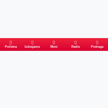
Početna
Izdvajamo
Meni
Radio
Pretraga
Pretraga
Kategorije
Ostalo
Naslovna