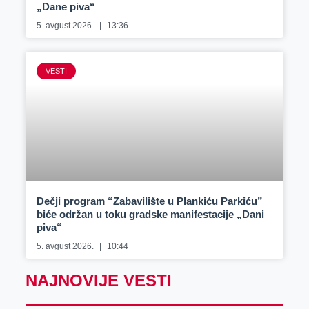
„Dane piva“
5. avgust 2026.
13:36
VESTI
Dečji program “Zabavilište u Plankiću Parkiću”
biće održan u toku gradske manifestacije „Dani
piva“
5. avgust 2026.
10:44
NAJNOVIJE VESTI