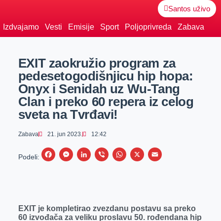
Santos uživo
Izdvajamo
Vesti
Emisije
Sport
Poljoprivreda
Zabava
EXIT zaokružio program za
pedesetogodišnjicu hip hopa:
Onyx i Senidah uz Wu-Tang
Clan i preko 60 repera iz celog
sveta na Tvrđavi!
Zabava
21. jun 2023.
12:42
F
M
L
V
W
X
E
Podeli:
a
e
i
i
h
m
c
s
n
b
a
a
e
s
k
e
t
i
EXIT je kompletirao zvezdanu postavu sa preko
b
e
e
r
s
l
60 izvođača za veliku proslavu 50. rođendana hip