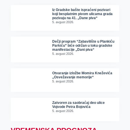
Iz Gradske bašte ispraćeni pozivari
koji besplatnim pivom ulicama grada
pozivaju na 41. „Dane piva“
5. avgust 2026.
Dečji program “Zabavilište u Plankiću
Parkiću” biće održan u toku gradske
manifestacije „Dani piva“
5. avgust 2026.
Otvaranje izložbe Momira Kneževića
„Osvežavanje memorije“
5. avgust 2026.
Zatvoren za saobraćaj deo ulice
Vojvode Petra Bojovića
5. avgust 2026.