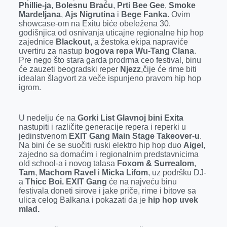
Phillie-ja
,
Bolesnu Braću
,
Prti Bee Gee
,
Smoke
Mardeljana
,
Ajs Nigrutina
i
Bege Fanka.
Ovim
showcase-om na Exitu biće obeležena 30.
godišnjica od osnivanja uticajne regionalne hip hop
zajednice
Blackout,
a žestoka ekipa napraviće
uvertiru za nastup
bogova repa Wu-Tang Clana
.
Pre nego što stara garda prodrma ceo festival, binu
će zauzeti beogradski reper
Njezz
,čije će rime biti
idealan šlagvort za veče ispunjeno pravom hip hop
igrom.
U nedelju će na
Gorki List Glavnoj bini Exita
nastupiti i različite generacije repera i reperki u
jedinstvenom
EXIT Gang Main Stage Takeover-u
.
Na bini će se suočiti ruski elektro hip hop duo
Aigel
,
zajedno sa domaćim i regionalnim predstavnicima
old school-a i novog talasa
Foxom & Surrealom
,
Tam
,
Machom Ravel
i
Micka Lifom
, uz podršku DJ-
a
Thicc Boi. EXIT Gang
će na najveću binu
festivala doneti sirove i jake priče, rime i bitove sa
ulica celog Balkana i pokazati da je
hip hop uvek
mlad.