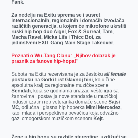
Fank.
Za nedelju na Exitu sprema se i susret
internacionalnih, regionalnih i domaćih izvođača
različitih generacija, u kojem će mikrofone ukrstiti
ruski hip hop duo Aigel, Fox & Surreal, Tam,
Macha Ravel, Micka Lifa i Thicc Boi, za
jedinstveni EXIT Gang Main Stage Takeover.
Poznati o Wu-Tang Clanu: „Njihov dolazak je
praznik za fanove hip-hopa!“
Subota na Exitu rezervisana je za žestoku
all female
postavku
na
Gorki List Glavnoj bini,
koju čine
apsolutna kraljica regionalne muzičke scene
Senidah
, koja se godinama unazad vešto igra sa
žanrovima i postavlja nove standarde u muzičkoj
industriji,zatim rep veteranka domaće scene
Sajsi
MC,
odlučna i glasna hip hoperka
Mimi Mercedez
,
kaoi mlada i perspektivna pevačica koja odvažno
gazi crnogorskom muzičkom scenom
Kejt.
Žene u hip hopu su razbile stereotipe, uzdižući se