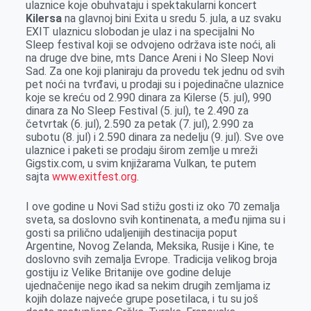
ulaznice koje obuhvataju i spektakularni koncert
Kilersa
na glavnoj bini Exita u sredu 5. jula, a uz svaku
EXIT ulaznicu slobodan je ulaz i na specijalni No
Sleep festival koji se odvojeno održava iste noći, ali
na druge dve bine, mts Dance Areni i No Sleep Novi
Sad. Za one koji planiraju da provedu tek jednu od svih
pet noći na tvrđavi, u prodaji su i pojedinačne ulaznice
koje se kreću od 2.990 dinara za Kilerse (5. jul), 990
dinara za No Sleep Festival (5. jul), te 2.490 za
četvrtak (6. jul), 2.590 za petak (7. jul), 2.990 za
subotu (8. jul) i 2.590 dinara za nedelju (9. jul). Sve ove
ulaznice i paketi se prodaju širom zemlje u mreži
Gigstix.com, u svim knjižarama Vulkan, te putem
sajta
www.exitfest.org
.
I ove godine u Novi Sad stižu gosti iz oko 70 zemalja
sveta, sa doslovno svih kontinenata, a među njima su i
gosti sa prilično udaljenijih destinacija poput
Argentine, Novog Zelanda, Meksika, Rusije i Kine, te
doslovno svih zemalja Evrope. Tradicija velikog broja
gostiju iz Velike Britanije ove godine deluje
ujednačenije nego ikad sa nekim drugih zemljama iz
kojih dolaze najveće grupe posetilaca, i tu su još