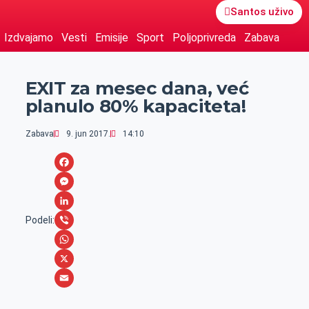
Santos uživo
Izdvajamo
Vesti
Emisije
Sport
Poljoprivreda
Zabava
EXIT za mesec dana, već
planulo 80% kapaciteta!
Zabava
9. jun 2017.
14:10
F
a
M
c
e
L
Podeli:
e
s
i
V
b
s
n
i
W
o
e
k
b
h
X
o
n
e
e
a
E