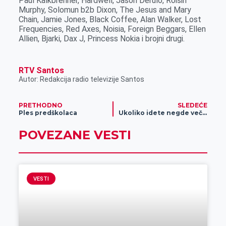
Paul Kalkbrenner, Hardwell, Jason Derulo, Roisin
Murphy, Solomun b2b Dixon, The Jesus and Mary
Chain, Jamie Jones, Black Coffee, Alan Walker, Lost
Frequencies, Red Axes, Noisia, Foreign Beggars, Ellen
Allien, Bjarki, Dax J, Princess Nokia i brojni drugi.
RTV Santos
Autor: Redakcija radio televizije Santos
PRETHODNO
SLEDEĆE
Ples predškolaca
Ukoliko idete negde večeras, obratite pažnju
POVEZANE VESTI
VESTI