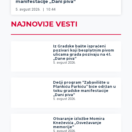
manifestacije „Dani piva“
5. avgust 2026.
10:44
NAJNOVIJE VESTI
Iz Gradske bašte ispraćeni
pozivari koji besplatnim pivom
ulicama grada pozivaju na 41.
„Dane piva“
5. avgust 2026.
Dečji program “Zabavilište u
Plankiću Parkiću” biće održan u
toku gradske manifestacije
„Dani piva“
5. avgust 2026.
Otvaranje izložbe Momira
Kneževića „Osvežavanje
memorije“
5. avgust 2026.