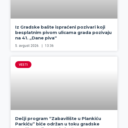
Iz Gradske bašte ispraćeni pozivari koji
besplatnim pivom ulicama grada pozivaju
na 41. „Dane piva“
5. avgust 2026.
13:36
VESTI
Dečji program “Zabavilište u Plankiću
Parkiću” biće održan u toku gradske