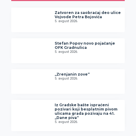
Zatvoren za saobraćaj deo ulice
Vojvode Petra Bojovića
5. avgust 2026.
Stefan Popov novo pojačanje
OFK Gradnulica
5. avgust 2026.
„Zrenjanin zove“
5. avgust 2026.
Iz Gradske bašte ispraćeni
pozivari koji besplatnim pivom
ulicama grada pozivaju na 41.
„Dane piva“
5. avgust 2026.