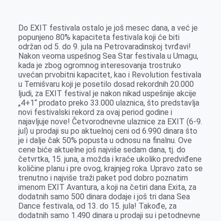
k
g
d
r
t
m
e
I
s
a
Do EXIT festivala ostalo je još mesec dana, a već je
r
n
A
i
popunjeno 80% kapaciteta festivala koji će biti
održan od 5. do 9. jula na Petrovaradinskoj tvrđavi!
p
l
Nakon veoma uspešnog Sea Star festivala u Umagu,
p
kada je zbog ogromnog interesovanja trostruko
uvećan prvobitni kapacitet, kao i Revolution festivala
u Temišvaru koji je posetilo dosad rekordnih 20.000
ljudi, za EXIT festival je nakon nikad uspešnije akcije
„4+1“ prodato preko 33.000 ulaznica, što predstavlja
novi festivalski rekord za ovaj period godine i
najavljuje nove! Četvorodnevne ulaznice za EXIT (6-9.
jul) u prodaji su po aktuelnoj ceni od 6.990 dinara što
je i dalje čak 50% popusta u odnosu na finalnu. Ove
cene biće aktuelne još najviše sedam dana, tj. do
četvrtka, 15. juna, a možda i kraće ukoliko predviđene
količine planu i pre ovog, krajnjeg roka. Upravo zato se
trenutno i najviše traži paket pod dobro poznatim
imenom EXIT Avantura, a koji na četiri dana Exita, za
dodatnih samo 500 dinara dodaje i još tri dana Sea
Dance festivala, od 13. do 15. jula! Takođe, za
dodatnih samo 1.490 dinara u prodaji su i petodnevne