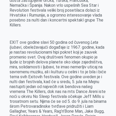
dosta zastupljene Grčka, Turska, Francuska,
Nemačka i Španija. Nakon vrlo uspešnih Sea Star i
Revolution festivala veliki broj posetilaca dolazi iz
Hrvatske i Rumunije, a ogromno interesovanje vlada
posebno za nulti dan i koncertni spektakl grupe The
Killers.
EXIT ove godine slavi 50 godina od čuvenog
Leta
ljubavi
, obeležavajući događaje iz 1967. godine, kada
je nastao revolucionarni hipi pokret koji je zauvek
promenio svet. Ovaj društveni fenomen okupio je
ljude iz brojnih delova planete oko ideje zajedništva,
mira, solidarnosti i ljubavi, te imao nemerljiv uticaj na
savremenu muziku, ali i kulturu u celini i to je bila i biće
tema svih Exitovih festivala. Ove godine uveden je i
nulti dan festivala, kad će u sredu, 5. jula na Mejnu
nastupiti jedan od najvećih rok bendova našeg
vremena The Killers, dok nas na mts Dance Areni iste
noći u okviru No Sleep festivala očekuje Jeff Mills u
trosatnom setu. Njima će se od 5. do 9. jula na binama
širom Petrovaradinske tvrđave pridružiti i Liam
Gallagher, Years & Years, Rag’n’Bone Man, Jake Bugg,