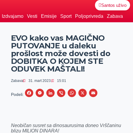
Santos uživo
Izdvajamo
Vesti
Emisije
Sport
Poljoprivreda
Zabava
EVO kako vas MAGIČNO
PUTOVANJE u daleku
prošlost može dovesti do
DOBITKA O KOJEM STE
ODUVEK MAŠTALI!
Zabava
31. mart 2023.
15:01
F
M
L
V
W
X
E
Podeli:
a
e
i
i
h
m
c
s
n
b
a
a
e
s
k
e
t
i
Neobičan susret sa dinosaurusima doneo Vrščaninu
b
e
e
r
s
l
blizu MILION DINARA!