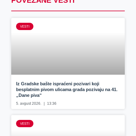
POVEZANE VESTI
VESTI
Iz Gradske bašte ispraćeni pozivari koji
besplatnim pivom ulicama grada pozivaju na 41.
„Dane piva“
5. avgust 2026.
13:36
VESTI