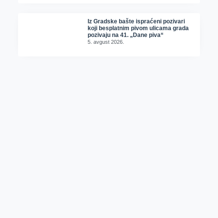
Iz Gradske bašte ispraćeni pozivari
koji besplatnim pivom ulicama grada
pozivaju na 41. „Dane piva“
5. avgust 2026.