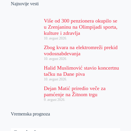
Najnovije vesti
Više od 300 penzionera okupilo se
u Zrenjaninu na Olimpijadi sporta,
kulture i zdravlja
10. avgust 2026.
Zbog kvara na elektromreži prekid
vodosnabdevanja
10. avgust 2026.
Halid Muslimović stavio koncertnu
tačku na Dane piva
10. avgust 2026.
Dejan Matić priredio veče za
pamćenje na Žitnom trgu
9. avgust 2026.
Vremenska prognoza