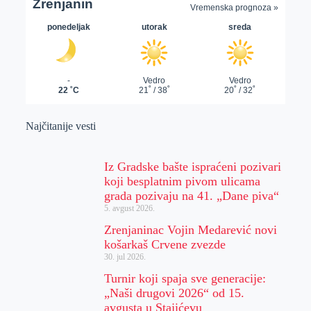
Najčitanije vesti
Iz Gradske bašte ispraćeni pozivari
koji besplatnim pivom ulicama
grada pozivaju na 41. „Dane piva“
5. avgust 2026.
Zrenjaninac Vojin Medarević novi
košarkaš Crvene zvezde
30. jul 2026.
Turnir koji spaja sve generacije:
„Naši drugovi 2026“ od 15.
avgusta u Stajićevu