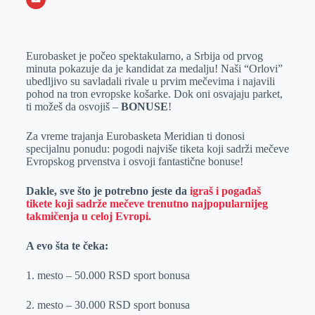
o
n
e
e
a
E
k
g
d
r
t
m
Eurobasket je počeo spektakularno, a Srbija od prvog
e
I
s
a
minuta pokazuje da je kandidat za medalju! Naši “Orlovi”
r
n
A
i
ubedljivo su savladali rivale u prvim mečevima i najavili
pohod na tron evropske košarke. Dok oni osvajaju parket,
p
l
ti možeš da osvojiš –
BONUSE
!
p
Za vreme trajanja Eurobasketa Meridian ti donosi
specijalnu ponudu: pogodi najviše tiketa koji sadrži mečeve
Evropskog prvenstva i osvoji fantastične bonuse!
Dakle, sve što je potrebno jeste da
igraš i pogađaš
tikete koji sadrže mečeve trenutno najpopularnijeg
takmičenja u celoj Evropi.
A evo šta te čeka:
1. mesto – 50.000 RSD sport bonusa
2. mesto – 30.000 RSD sport bonusa