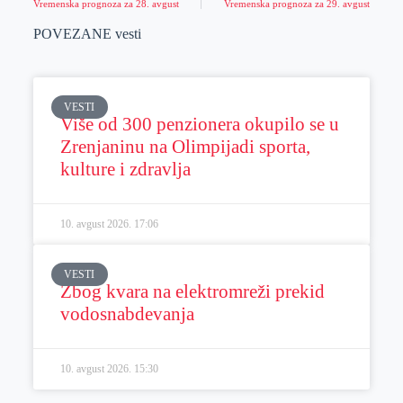
Vremenska prognoza za 28. avgust
Vremenska prognoza za 29. avgust
POVEZANE vesti
VESTI
Više od 300 penzionera okupilo se u
Zrenjaninu na Olimpijadi sporta,
kulture i zdravlja
10. avgust 2026.
17:06
VESTI
Zbog kvara na elektromreži prekid
vodosnabdevanja
10. avgust 2026.
15:30