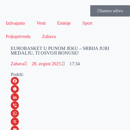
Santos uživo
Izdvajamo
Vesti
Emisije
Sport
Poljoprivreda
Zabava
EUROBASKET U PUNOM JEKU – SRBIJA JURI
MEDALJU, TI OSVOJI BONUSE!
Zabava
28. avgust 2025.
17:34
Podeli:
F
a
M
c
e
L
e
s
i
V
b
s
n
i
W
o
e
k
b
h
X