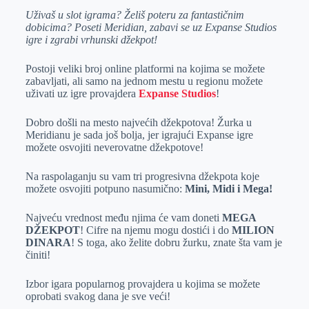
Uživaš u slot igrama? Želiš poteru za fantastičnim
e
I
s
a
dobicima? Poseti Meridian, zabavi se uz Expanse Studios
r
n
A
i
igre i zgrabi vrhunski džekpot!
p
l
Postoji veliki broj online platformi na kojima se možete
p
zabavljati, ali samo na jednom mestu u regionu možete
uživati uz igre provajdera
Expanse Studios
!
Dobro došli na mesto najvećih džekpotova! Žurka u
Meridianu je sada još bolja, jer igrajući Expanse igre
možete osvojiti neverovatne džekpotove!
Na raspolaganju su vam tri progresivna džekpota koje
možete osvojiti potpuno nasumično:
Mini, Midi i Mega!
Najveću vrednost među njima će vam doneti
MEGA
DŽEKPOT
! Cifre na njemu mogu dostići i do
MILION
DINARA
! S toga, ako želite dobru žurku, znate šta vam je
činiti!
Izbor igara popularnog provajdera u kojima se možete
oprobati svakog dana je sve veći!