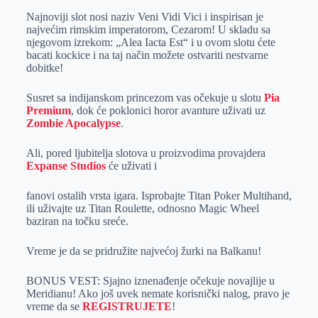
Najnoviji slot nosi naziv Veni Vidi Vici i inspirisan je
najvećim rimskim imperatorom, Cezarom! U skladu sa
njegovom izrekom: „Alea Iacta Est“ i u ovom slotu ćete
bacati kockice i na taj način možete ostvariti nestvarne
dobitke!
Susret sa indijanskom princezom vas očekuje u slotu
Pia
Premium
, dok će poklonici horor avanture uživati uz
Zombie Apocalypse
.
Ali, pored ljubitelja slotova u proizvodima provajdera
Expanse Studios
će uživati i
fanovi ostalih vrsta igara. Isprobajte Titan Poker Multihand,
ili uživajte uz Titan Roulette, odnosno Magic Wheel
baziran na točku sreće.
Vreme je da se pridružite najvećoj žurki na Balkanu!
BONUS VEST: Sjajno iznenađenje očekuje novajlije u
Meridianu! Ako još uvek nemate korisnički nalog, pravo je
vreme da se
REGISTRUJETE
!