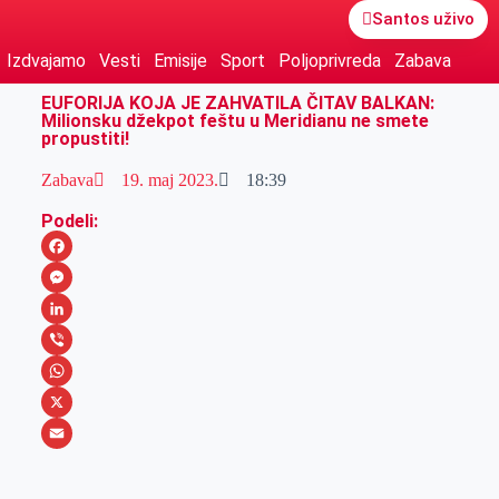
Santos uživo
Izdvajamo
Vesti
Emisije
Sport
Poljoprivreda
Zabava
EUFORIJA KOJA JE ZAHVATILA ČITAV BALKAN:
Milionsku džekpot feštu u Meridianu ne smete
propustiti!
Zabava
19. maj 2023.
18:39
Podeli:
F
a
M
c
e
L
e
s
i
V
b
s
n
i
W
o
e
k
b
h
X
o
n
e
e
a
E
k
g
d
r
t
m