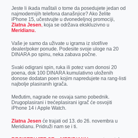
o
g
I
p
Jeste li ikada maštali o tome da posedujete jedan od
k
e
n
p
najmodernijih telefona današnjice? Ako želite
iPhone 15, učestvujte u dvonedeljnoj promociji,
r
Zlatna Jesen
,
koja se održava ekskluzivno u
Meridianu.
Vaše je samo da uživate u igrama iz slot/live
dealer/poker ponude. Podesite svoje uloge na 20
DINARA po spinu, neka zabava počne.
Svaki odigrani spin, ruka ili potez vam donosi 20
poena, dok 100 DINARA kumulativno uloženih
donose dodatan poen kojim napredujete na rang-listi
najbolje plasiranih igrača.
Međutim, nagrade ne osvaja samo pobednik.
Drugoplasirani i trećeplasirani igrač će osvojiti
iPhone 14 i Apple Watch.
Zlatna Jesen
će trajati od 13. do 26. novembra u
Meridianu. Pridruži nam se i ti.