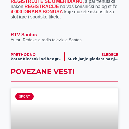
REGISTRUJTE SE u MERIDIANU
,
a par trenutaka
nakon
REGISTRACIJE
na vaš korisnički nalog stiže
4.000 DINARA BONUSA
koje možete iskoristiti za
slot igre i sportske tikete.
RTV Santos
Autor: Redakcija radio televizije Santos
PRETHODNO
SLEDEĆE
Poraz Klečanki od beogradskog Partizana
Suzbijanje glodara na njivama pšenice
POVEZANE VESTI
SPORT