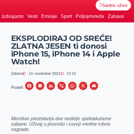
Santos uživo
Izdvajamo
Vesti
Emisije
Sport
Poljoprivreda
Zabava
EKSPLODIRAJ OD SREĆE!
ZLATNA JESEN ti donosi
iPhone 15, iPhone 14 i Apple
Watch!
Zabava
14. novembar 2023.
13:10
F
M
L
V
W
X
E
Podeli:
a
e
i
i
h
m
c
s
n
b
a
a
e
s
k
e
t
i
Meridian predstavlja dve nedelje spektakularne
b
e
e
r
s
l
zabave. Uživaj u provodu i osvoji vredne robne
o
n
d
A
nagrade.