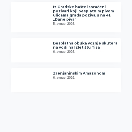
Iz Gradske bašte ispraćeni
pozivari koji besplatnim pivom
ulicama grada pozivaju na 41.
„Dane piva“
5. avgust 2026.
Besplatna obuka vožnje skutera
na vodi na Izletištu Tisa
6. avgust 2026.
Zrenjaninskim Amazonom
6. avgust 2026.