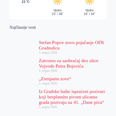
Najčitanije vesti
Stefan Popov novo pojačanje OFK
Gradnulica
5. avgust 2026.
Zatvoren za saobraćaj deo ulice
Vojvode Petra Bojovića
5. avgust 2026.
„Zrenjanin zove“
5. avgust 2026.
Iz Gradske bašte ispraćeni pozivari
koji besplatnim pivom ulicama
grada pozivaju na 41. „Dane piva“
5. avgust 2026.