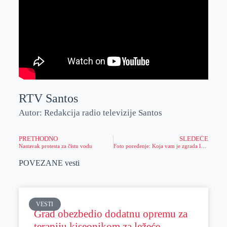
RTV Santos
Autor: Redakcija radio televizije Santos
PRETHODNO
SLEDEĆE
Nastavak protesta za čistu vodu
Foto poređenje: Koja vam je zgrada lepša?
POVEZANE vesti
VESTI
Grad obezbedio dodatnu opremu za
terapiju kiseonikom za ležeće