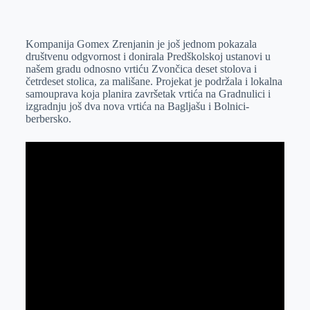
o
n
e
e
a
E
k
g
d
r
t
m
Kompanija Gomex Zrenjanin je još jednom pokazala
e
I
s
a
društvenu odgvornost i donirala Predškolskoj ustanovi u
r
n
A
i
našem gradu odnosno vrtiću Zvončica deset stolova i
četrdeset stolica, za mališane. Projekat je podržala i lokalna
p
l
samouprava koja planira završetak vrtića na Gradnulici i
p
izgradnju još dva nova vrtića na Bagljašu i Bolnici-
berbersko.