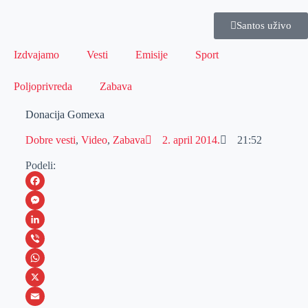
Santos uživo
Izdvajamo
Vesti
Emisije
Sport
Poljoprivreda
Zabava
Donacija Gomexa
Dobre vesti
,
Video
,
Zabava
2. april 2014.
21:52
Podeli:
F
a
M
c
e
L
e
s
i
V
b
s
n
i
W
o
e
k
b
h
X