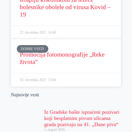
bolesnike obolele od virusa Kovid –
19
22. decembar 2021.
14:46
DOBRE VESTI
Promocija fotomonografije „Reke
života”
16. decembar 2021.
15:04
Najnovije vesti
Iz Gradske bašte ispraćeni pozivari
koji besplatnim pivom ulicama
grada pozivaju na 41. „Dane piva“
5. avgust 2026.