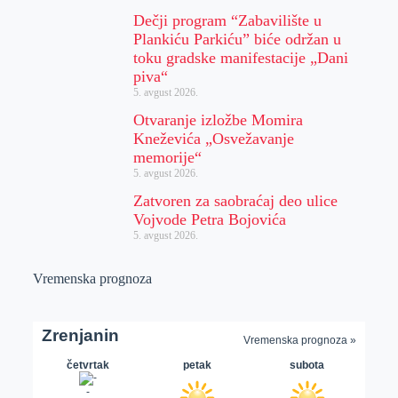
Dečji program “Zabavilište u
Plankiću Parkiću” biće održan u
toku gradske manifestacije „Dani
piva“
5. avgust 2026.
Otvaranje izložbe Momira
Kneževića „Osvežavanje
memorije“
5. avgust 2026.
Zatvoren za saobraćaj deo ulice
Vojvode Petra Bojovića
5. avgust 2026.
Vremenska prognoza