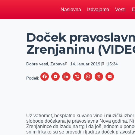
Naslovna
Izdvajamo
Vesti
E
Doček pravoslavn
Zrenjaninu (VIDE
Dobre vesti
,
Zabava
14. januar 2019.
15:34
F
M
L
V
W
X
E
Podeli:
a
e
i
i
h
m
c
s
n
b
a
a
e
s
k
e
t
i
b
e
e
r
s
l
Uz vatromet, besplatno kuvano vino i muzički izbor 
o
n
d
A
slobode dočekana je pravoslavna Nova godina. Ni 
Zrenjanince da izađu na trg i da još jednom u ponoć
o
g
I
p
snimili kako su se provodili ljudi za doček pravos