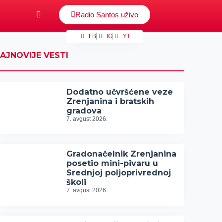
Radio Santos uživo
FB
IG
YT
AJNOVIJE VESTI
Dodatno učvršćene veze
Zrenjanina i bratskih
gradova
7. avgust 2026.
Gradonačelnik Zrenjanina
posetio mini-pivaru u
Srednjoj poljoprivrednoj
školi
7. avgust 2026.