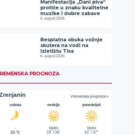
Manifestacija „Dani piva“
protiče u znaku kvalitetne
muzike i dobre zabave
6. avgust 2026.
Besplatna obuka vožnje
skutera na vodi na
Izletištu Tisa
6. avgust 2026.
REMENSKA PROGNOZA