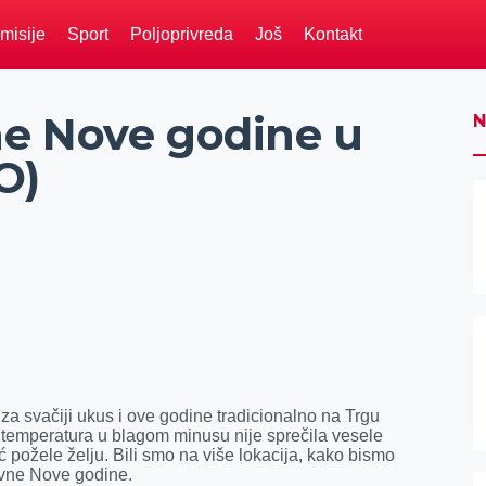
misije
Sport
Poljoprivreda
Još
Kontakt
e Nove godine u
N
O)
za svačiji ukus i ove godine tradicionalno na Trgu
temperatura u blagom minusu nije sprečila vesele
 požele želju. Bili smo na više lokacija, kako bismo
lavne Nove godine.