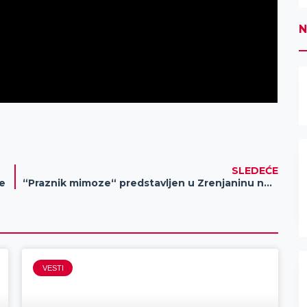
N
SLEDEĆE
ne
“Praznik mimoze“ predstavljen u Zrenjaninu nakon 30 godina (VIDEO)
VESTI