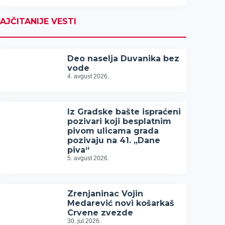
AJČITANIJE VESTI
Deo naselja Duvanika bez
vode
4. avgust 2026.
Iz Gradske bašte ispraćeni
pozivari koji besplatnim
pivom ulicama grada
pozivaju na 41. „Dane
piva“
5. avgust 2026.
Zrenjaninac Vojin
Medarević novi košarkaš
Crvene zvezde
30. jul 2026.