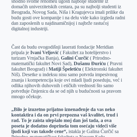
shodno svome renomeu ugosti najbolje studente iz
domaćih univerzitetskih centara, pa su najbolji studenti iz
Beograda, Novog Sada, Niša i Kragujevca imali prilike da
budu gosti ove kompanije i na delu vide kako izgleda radni
dan zaposlenih u najdinamičnijoj i najbrže rastućoj
digitalnoj industriji.
Čast da budu ovogodišnji lauerati fondacije Meridian
pripala je
Ivani Veljović
( Fakultet za hotelijerstvo i
turizam Vrnjačka Banja),
Galini Ćurčić
( Prirodno-
matematički fakultet Novi Sad),
Dušanu Đuriću
( Pravni
fakultet Beograd) i
Matiji Špeletiću
( Elektronski fakultet
Niš). Desetke u indeksu nisu samo potvrda impesivnog
znanja i kompetencija koje ovi mladi ljudi poseduju, već i
odlika njihovih duhovnih i etičkih vrednosti što samo
potvrđuje činjenicu da se od njih u budućnosti sa pravom
mnogo očekuje.
„Bilo je izuzetno prijatno iznenađenje da vas neko
kontaktira i da on prvi prepozna vaš kvalitet, trud i
rad. To je zaista ulepšalo moj dan još tada, a ova
poseta je dodatno doprinela tom osećaju videći više
ljudi koji vas takođe cene“,
istakla je Galina Ćurčić sa
Prirodno-matematičkog fakulteta u Novom Sadu.