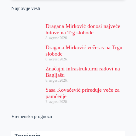
Najnovije vesti
Dragana Mirković donosi najveće
hitove na Trg slobode
8. avgust 2026.
Dragana Mirković večeras na Trgu
slobode
8. avgust 2026.
Značajni infrastrukturni radovi na
Bagljašu
8. avgust 2026.
Sasa Kovačević priređuje veče za
pamćenje
7. avgust 2026.
Vremenska prognoza