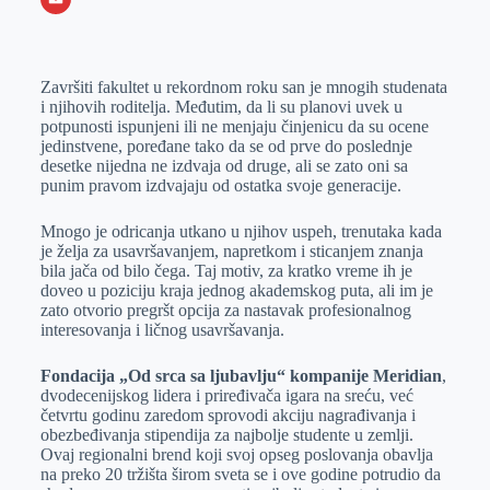
o
n
e
e
a
E
k
g
d
r
t
m
Završiti fakultet u rekordnom roku san je mnogih studenata
e
I
s
a
i njihovih roditelja. Međutim, da li su planovi uvek u
r
n
A
i
potpunosti ispunjeni ili ne menjaju činjenicu da su ocene
jedinstvene, poređane tako da se od prve do poslednje
p
l
desetke nijedna ne izdvaja od druge, ali se zato oni sa
p
punim pravom izdvajaju od ostatka svoje generacije.
Mnogo je odricanja utkano u njihov uspeh, trenutaka kada
je želja za usavršavanjem, napretkom i sticanjem znanja
bila jača od bilo čega. Taj motiv, za kratko vreme ih je
doveo u poziciju kraja jednog akademskog puta, ali im je
zato otvorio pregršt opcija za nastavak profesionalnog
interesovanja i ličnog usavršavanja.
Fondacija „Od srca sa ljubavlju“ kompanije Meridian
,
dvodecenijskog lidera i priređivača igara na sreću, već
četvrtu godinu zaredom sprovodi akciju nagrađivanja i
obezbeđivanja stipendija za najbolje studente u zemlji.
Ovaj regionalni brend koji svoj opseg poslovanja obavlja
na preko 20 tržišta širom sveta se i ove godine potrudio da