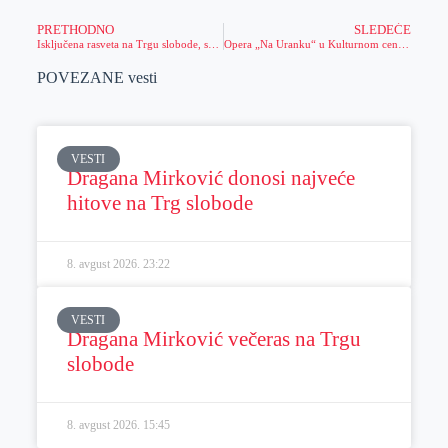
PRETHODNO
SLEDEĆE
Isključena rasveta na Trgu slobode, saznajte zašto
Opera „Na Uranku“ u Kulturnom centru
POVEZANE vesti
VESTI
Dragana Mirković donosi najveće
hitove na Trg slobode
8. avgust 2026.
23:22
VESTI
Dragana Mirković večeras na Trgu
slobode
8. avgust 2026.
15:45