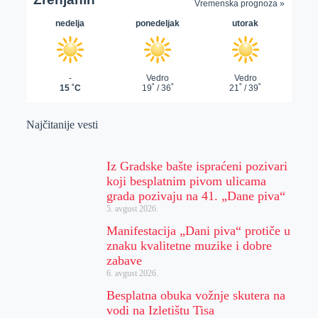
Najčitanije vesti
Iz Gradske bašte ispraćeni pozivari
koji besplatnim pivom ulicama
grada pozivaju na 41. „Dane piva“
5. avgust 2026.
Manifestacija „Dani piva“ protiče u
znaku kvalitetne muzike i dobre
zabave
6. avgust 2026.
Besplatna obuka vožnje skutera na
vodi na Izletištu Tisa