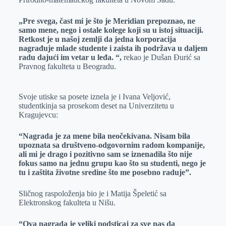
„Pre svega, čast mi je što je Meridian prepoznao, ne
samo mene, nego i ostale kolege koji su u istoj situaciji.
Retkost je u našoj zemlji da jedna korporacija
nagrađuje mlade studente i zaista ih podržava u daljem
radu dajući im vetar u leđa. “,
rekao je Dušan Đurić sa
Pravnog fakulteta u Beogradu.
Svoje utiske sa posete iznela je i Ivana Veljović,
studentkinja sa prosekom deset na Univerzitetu u
Kragujevcu:
“Nagrada je za mene bila neočekivana. Nisam bila
upoznata sa društveno-odgovornim radom kompanije,
ali mi je drago i pozitivno sam se iznenadila što nije
fokus samo na jednu grupu kao što su studenti, nego je
tu i zaštita životne sredine što me posebno raduje”.
Sličnog raspoloženja bio je i Matija Špeletić sa
Elektronskog fakulteta u Nišu.
“Ova nagrada je veliki podsticaj za sve nas da