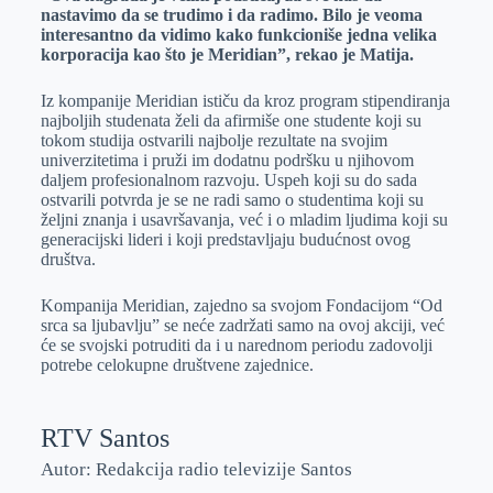
nastavimo da se trudimo i da radimo. Bilo je veoma
interesantno da vidimo kako funkcioniše jedna velika
korporacija kao što je Meridian”, rekao je Matija.
Iz kompanije Meridian ističu da kroz program stipendiranja
najboljih studenata želi da afirmiše one studente koji su
tokom studija ostvarili najbolje rezultate na svojim
univerzitetima i pruži im dodatnu podršku u njihovom
daljem profesionalnom razvoju. Uspeh koji su do sada
ostvarili potvrda je se ne radi samo o studentima koji su
željni znanja i usavršavanja, već i o mladim ljudima koji su
generacijski lideri i koji predstavljaju budućnost ovog
društva.
Kompanija Meridian, zajedno sa svojom Fondacijom “Od
srca sa ljubavlju” se neće zadržati samo na ovoj akciji, već
će se svojski potruditi da i u narednom periodu zadovolji
potrebe celokupne društvene zajednice.
RTV Santos
Autor: Redakcija radio televizije Santos