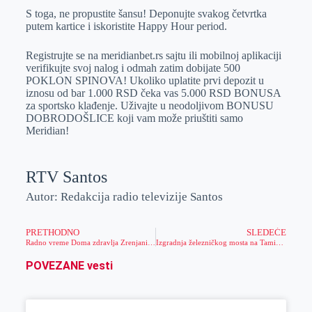
S toga, ne propustite šansu! Deponujte svakog četvrtka
putem kartice i iskoristite Happy Hour period.
Registrujte se na meridianbet.rs sajtu ili mobilnoj aplikaciji
verifikujte svoj nalog i odmah zatim dobijate 500
POKLON SPINOVA! Ukoliko uplatite prvi depozit u
iznosu od bar 1.000 RSD čeka vas 5.000 RSD BONUSA
za sportsko klađenje. Uživajte u neodoljivom BONUSU
DOBRODOŠLICE koji vam može priuštiti samo
Meridian!
RTV Santos
Autor: Redakcija radio televizije Santos
PRETHODNO
SLEDEĆE
Radno vreme Doma zdravlja Zrenjanin za praznik
Izgradnja železničkog mosta na Tamišu protiče po planiranoj dinamici
POVEZANE vesti