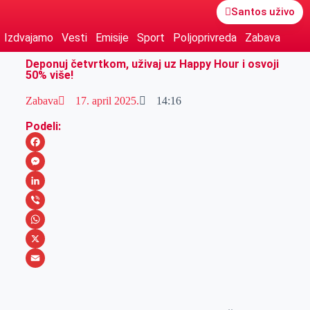
Santos uživo
Izdvajamo
Vesti
Emisije
Sport
Poljoprivreda
Zabava
Deponuj četvrtkom, uživaj uz Happy Hour i osvoji
50% više!
Zabava
17. april 2025.
14:16
Podeli:
F
a
M
c
e
L
e
s
i
V
b
s
n
i
W
o
e
k
b
h
X
o
n
e
e
a
E
k
g
d
r
t
m