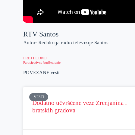
RTV Santos
Autor: Redakcija radio televizije Santos
PRETHODNO
Participativno budžetiranje
POVEZANE vesti
VESTI
Dodatno učvršćene veze Zrenjanina i
bratskih gradova