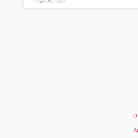
7. avgust 2026.
22:23
O
Ap