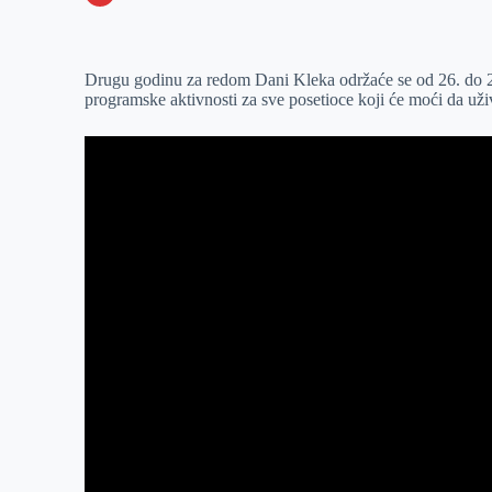
o
n
e
e
a
E
k
g
d
r
t
m
Drugu godinu za redom Dani Kleka održaće se od 26. do 28
e
I
s
a
programske aktivnosti za sve posetioce koji će moći da uživ
r
n
A
i
p
l
p