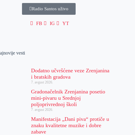
Radio Santos uživo
FB
IG
YT
ajnovije vesti
Dodatno učvršćene veze Zrenjanina
i bratskih gradova
7. avgust 2026.
Gradonačelnik Zrenjanina posetio
mini-pivaru u Srednjoj
poljoprivrednoj školi
7. avgust 2026.
Manifestacija „Dani piva“ protiče u
znaku kvalitetne muzike i dobre
zabave