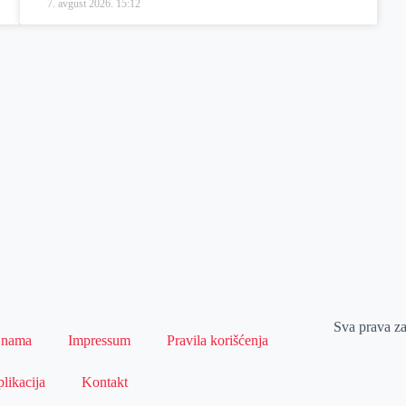
7. avgust 2026.
15:12
Sva prava z
 nama
Impressum
Pravila korišćenja
likacija
Kontakt