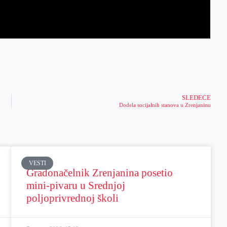
SLEDEĆE
Dodela socijalnih stanova u Zrenjaninu
VESTI
Gradonačelnik Zrenjanina posetio
mini-pivaru u Srednjoj
poljoprivrednoj školi