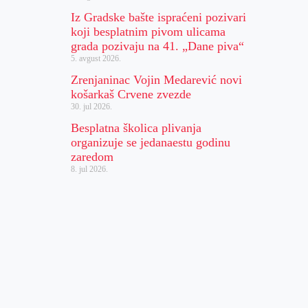
Iz Gradske bašte ispraćeni pozivari
koji besplatnim pivom ulicama
grada pozivaju na 41. „Dane piva“
5. avgust 2026.
Zrenjaninac Vojin Medarević novi
košarkaš Crvene zvezde
30. jul 2026.
Besplatna školica plivanja
organizuje se jedanaestu godinu
zaredom
8. jul 2026.