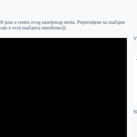
 juna u centru ovog naseljenog mesta. Pripremljene su značajne
aju u ovoj značajnoj manifestaciji.
V
Na