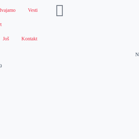
dvajamo
Vesti
t
Još
Kontakt
N
9