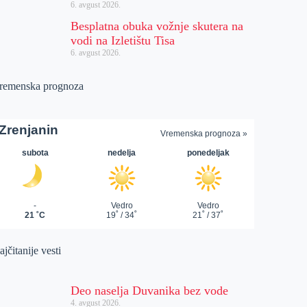
6. avgust 2026.
Besplatna obuka vožnje skutera na
vodi na Izletištu Tisa
6. avgust 2026.
remenska prognoza
jčitanije vesti
Deo naselja Duvanika bez vode
4. avgust 2026.