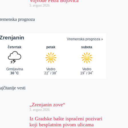
Vojvode Petra Bojovića
5. avgust 2026.
remenska prognoza
jčitanije vesti
„Zrenjanin zove“
5. avgust 2026.
Iz Gradske bašte ispraćeni pozivari
koji besplatnim pivom ulicama