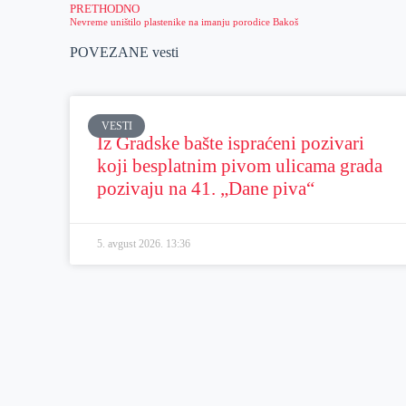
PRETHODNO
Nevreme uništilo plastenike na imanju porodice Bakoš
POVEZANE vesti
VESTI
Iz Gradske bašte ispraćeni pozivari
koji besplatnim pivom ulicama grada
pozivaju na 41. „Dane piva“
5. avgust 2026.
13:36