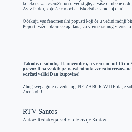
kolekcije za Jesen/Zimu su već stigle, a vaše omiljene radn
r
n
A
i
Aviv Parku, koje ćete moći da iskoristite samo taj dan!
p
l
Očekuju vas fenomenalni popusti koji će u većini radnji bi
p
Popusti važe tokom celog dana, za vreme radnog vremena 
Takođe, u subotu, 11. novembra, u vremenu od 16 do 
prevoziti na svakih petnaest minuta sve zainteresovane
održati veliki Dan kupovine!
Zbog svega gore navedenog, NE ZABORAVITE da je sub
Zrenjanin!
RTV Santos
Autor: Redakcija radio televizije Santos