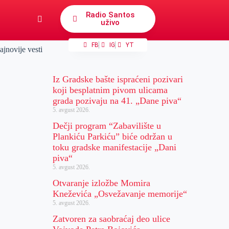
Radio Santos
uživo
FB
IG
YT
ajnovije vesti
Iz Gradske bašte ispraćeni pozivari
koji besplatnim pivom ulicama
grada pozivaju na 41. „Dane piva“
5. avgust 2026.
Dečji program “Zabavilište u
Plankiću Parkiću” biće održan u
toku gradske manifestacije „Dani
piva“
5. avgust 2026.
Otvaranje izložbe Momira
Kneževića „Osvežavanje memorije“
5. avgust 2026.
Zatvoren za saobraćaj deo ulice