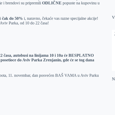
je i brendovi su pripremili
ODLIČNE
popuste na kupovinu u
V
ti
čak do 50%
i, naravno, čekaće vas razne specijalne akcije!
Aviv Parka, od 10 do 22 časa!
22 časa, autobusi na linijama 10 i 10a će BESPLATNO
 posetioce do Aviv Parka Zrenjanin, gde će se tog dana
ota, 11. novembar, dan posvećen BAŠ VAMA u Aviv Parku
Na