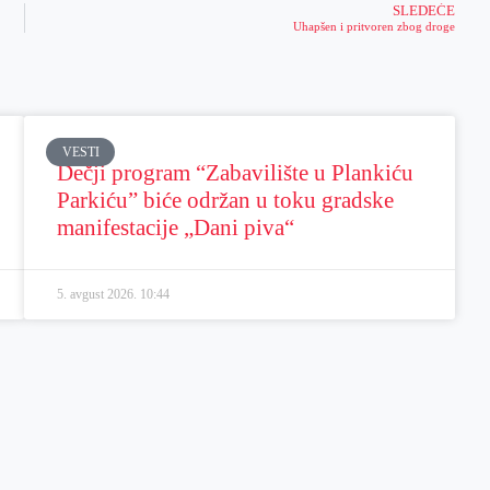
SLEDEĆE
Uhapšen i pritvoren zbog droge
VESTI
Dečji program “Zabavilište u Plankiću
Parkiću” biće održan u toku gradske
manifestacije „Dani piva“
5. avgust 2026.
10:44