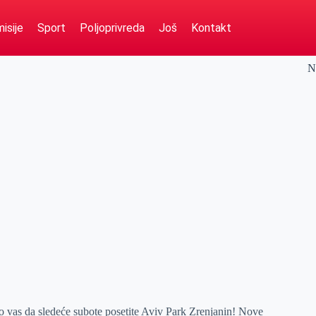
isije
Sport
Poljoprivreda
Još
Kontakt
N
mo vas da sledeće subote posetite Aviv Park Zrenjanin! Nove