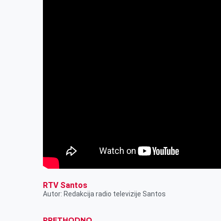
k
e
n
p
r
RTV Santos
Autor: Redakcija radio televizije Santos
PRETHODNO