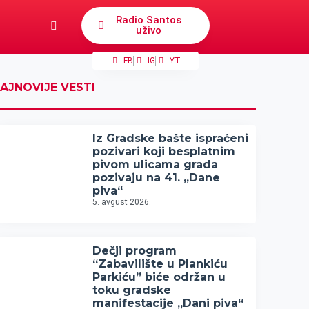
Radio Santos
uživo
FB
IG
YT
AJNOVIJE VESTI
Iz Gradske bašte ispraćeni
pozivari koji besplatnim
pivom ulicama grada
pozivaju na 41. „Dane
piva“
5. avgust 2026.
Dečji program
“Zabavilište u Plankiću
Parkiću” biće održan u
toku gradske
manifestacije „Dani piva“