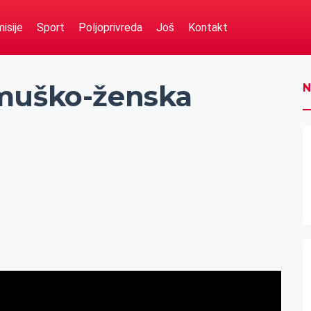
isije
Sport
Poljoprivreda
Još
Kontakt
 muško-ženska
N