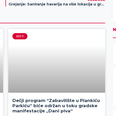
Grejanje: Saniranje havarija na više lokacija u gradu
N
VESTI
Dečji program “Zabavilište u Plankiću
Parkiću” biće održan u toku gradske
manifestacije „Dani piva“