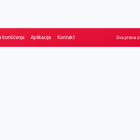
a korišćenja
Aplikacija
Kontakt
Sva prava z
Naslovna
Izdvajamo
FB
IG
YT
O nama
Vesti