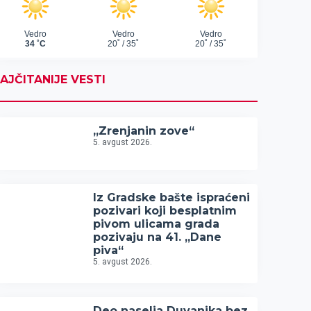
AJČITANIJE VESTI
„Zrenjanin zove“
5. avgust 2026.
Iz Gradske bašte ispraćeni
pozivari koji besplatnim
pivom ulicama grada
pozivaju na 41. „Dane
piva“
5. avgust 2026.
Deo naselja Duvanika bez