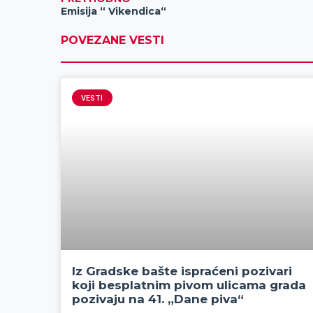
Emisija “ Vikendica“
POVEZANE VESTI
VESTI
Iz Gradske bašte ispraćeni pozivari
koji besplatnim pivom ulicama grada
pozivaju na 41. „Dane piva“