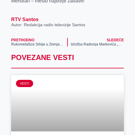
Meridian – mesto najbolje zabave!
RTV Santos
Autor: Redakcija radio televizije Santos
PRETHODNO
SLEDEĆE
Rukometašice Srbije u Zrenjaninu dočekuju Bugarsku, u prvom meču kvalifikacija za Evropsko prvenstvo – utakmica se igra u sredu, od 18 časova
Izložba Radivoja Markovića „Pregled enterijera za kabinet ministra vojnog“
POVEZANE VESTI
VESTI