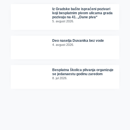
Iz Gradske bašte ispraćeni pozivari
koji besplatnim pivom ulicama grada
pozivaju na 41. „Dane piva“
5. avgust 2026.
Deo naselja Duvanika bez vode
4. avgust 2026.
Besplatna školica plivanja organizuje
se jedanaestu godinu zaredom
8. jul 2026.