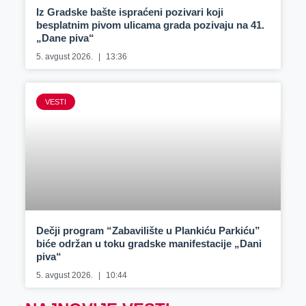
Iz Gradske bašte ispraćeni pozivari koji
besplatnim pivom ulicama grada pozivaju na 41.
„Dane piva“
5. avgust 2026.
13:36
VESTI
Dečji program “Zabavilište u Plankiću Parkiću”
biće održan u toku gradske manifestacije „Dani
piva“
5. avgust 2026.
10:44