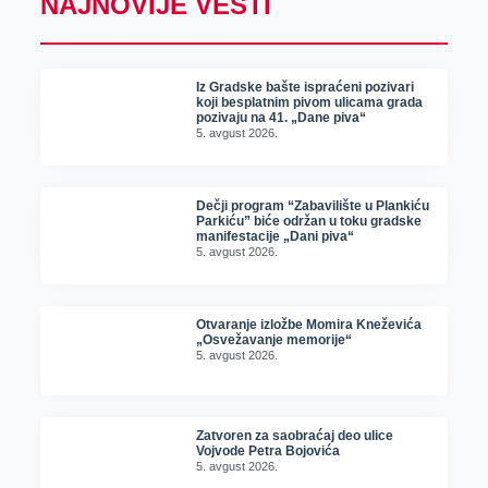
NAJNOVIJE VESTI
Iz Gradske bašte ispraćeni pozivari
koji besplatnim pivom ulicama grada
pozivaju na 41. „Dane piva“
5. avgust 2026.
Dečji program “Zabavilište u Plankiću
Parkiću” biće održan u toku gradske
manifestacije „Dani piva“
5. avgust 2026.
Otvaranje izložbe Momira Kneževića
„Osvežavanje memorije“
5. avgust 2026.
Zatvoren za saobraćaj deo ulice
Vojvode Petra Bojovića
5. avgust 2026.