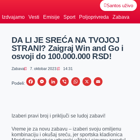
Santos uživo
Izdvajamo
Vesti
Emisije
Sport
Poljoprivreda
Zabava
DA LI JE SREĆA NA TVOJOJ
STRANI? Zaigraj Win and Go i
osvoji do 100.000.000 RSD!
Zabava
7. oktobar 2023.
14:31
F
M
L
V
W
X
E
Podeli:
a
e
i
i
h
m
c
s
n
b
a
a
e
s
k
e
t
i
Izaberi pravi broj i priključi se ludoj zabavi!
b
e
e
r
s
l
o
n
d
A
Vreme je za novu zabavu – izaberi svoju omiljenu
o
g
I
p
kombinaciju i okušaj sreću, jer sportska kladionica