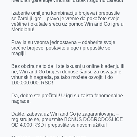
Meridian garantuje vrhunski užitak i sigurnu zaradu!
k
e
n
p
r
Izaberite omiljenu kombinaciju brojeva i prepustite
se čaroliji igre – pravo je vreme da pokažete svoje
veštine i okušate sreću uz pomoć Win and Go igre u
Meridianu!
Pravila su veoma jednostavna – odaberite svoje
srećne brojeve, postavite uloge i prepustite se
magiji!
Bez obzira na to da li ste iskusni u online klađenju ili
ne, Win and Go brojevi donose šansu za osvajanje
vrhunskih nagrada, pa tako možete osvojiti i do
100.000.000. RSD!
Da, dobro ste pročitali! U igri su zaista fenomenalne
nagrade.
Dakle, zabava uz Win and Go je zagarantovana –
registrujte se, preuzmite BONUS DOBRODOŠLICE
OD 4.000 RSD i prepustite se novom užitku!