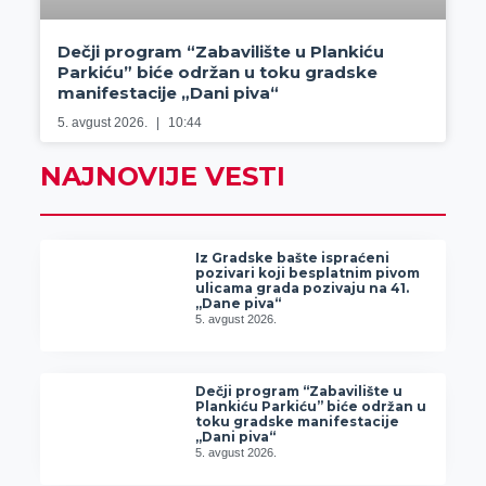
Dečji program “Zabavilište u Plankiću
Parkiću” biće održan u toku gradske
manifestacije „Dani piva“
5. avgust 2026.
10:44
NAJNOVIJE VESTI
Iz Gradske bašte ispraćeni
pozivari koji besplatnim pivom
ulicama grada pozivaju na 41.
„Dane piva“
5. avgust 2026.
Dečji program “Zabavilište u
Plankiću Parkiću” biće održan u
toku gradske manifestacije
„Dani piva“
5. avgust 2026.