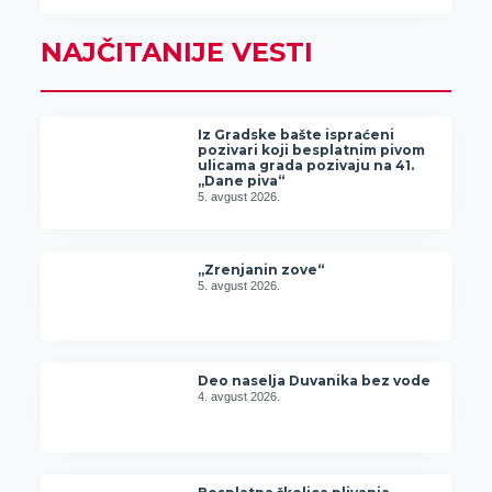
NAJČITANIJE VESTI
Iz Gradske bašte ispraćeni
pozivari koji besplatnim pivom
ulicama grada pozivaju na 41.
„Dane piva“
5. avgust 2026.
„Zrenjanin zove“
5. avgust 2026.
Deo naselja Duvanika bez vode
4. avgust 2026.