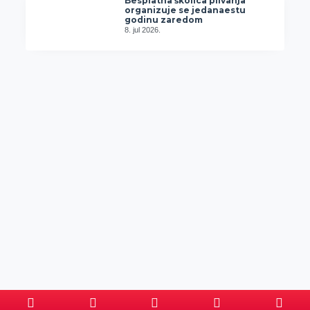
Besplatna školica plivanja
organizuje se jedanaestu
godinu zaredom
8. jul 2026.